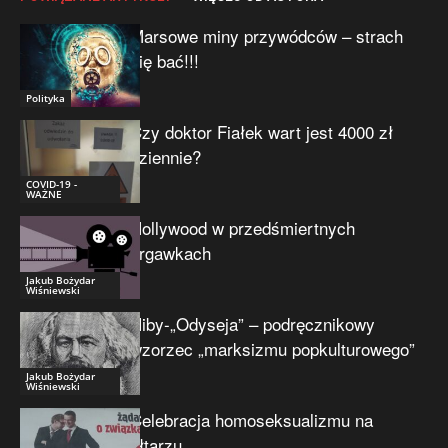
Marsowe miny przywódców – strach
się bać!!!
Polityka
Czy doktor Fiałek wart jest 4000 zł
dziennie?
COVID-19 -
WAŻNE
Hollywood w przedśmiertnych
drgawkach
Jakub Bożydar
Wiśniewski
Niby-„Odyseja” – podręcznikowy
wzorzec „marksizmu popkulturowego”
Jakub Bożydar
Wiśniewski
Celebracja homoseksualizmu na
ołtarzu