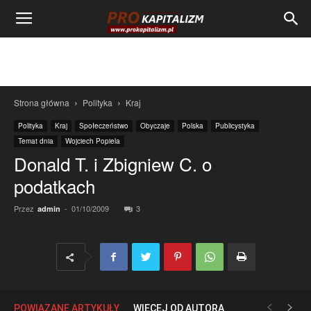
Strona główna
Polityka
Kraj
Polityka
Kraj
Społeczeństwo
Obyczaje
Polska
Publicystyka
Temat dnia
Wojciech Popiela
Donald T. i Zbigniew C. o
podatkach
Przez
-
01/10/2009
3
admin
POWIĄZANE ARTYKUŁY
WIĘCEJ OD AUTORA