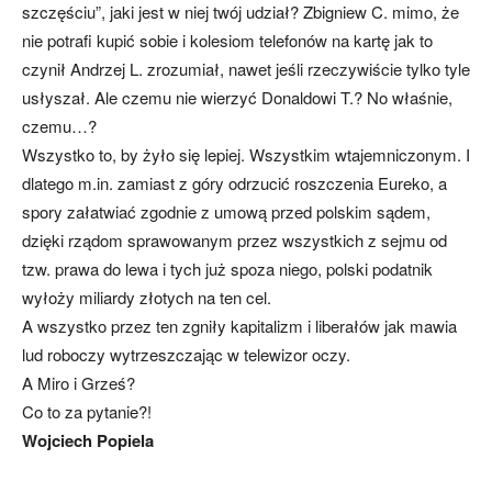
szczęściu”, jaki jest w niej twój udział? Zbigniew C. mimo, że
nie potrafi kupić sobie i kolesiom telefonów na kartę jak to
czynił Andrzej L. zrozumiał, nawet jeśli rzeczywiście tylko tyle
usłyszał. Ale czemu nie wierzyć Donaldowi T.? No właśnie,
czemu…?
Wszystko to, by żyło się lepiej. Wszystkim wtajemniczonym. I
dlatego m.in. zamiast z góry odrzucić roszczenia Eureko, a
spory załatwiać zgodnie z umową przed polskim sądem,
dzięki rządom sprawowanym przez wszystkich z sejmu od
tzw. prawa do lewa i tych już spoza niego, polski podatnik
wyłoży miliardy złotych na ten cel.
A wszystko przez ten zgniły kapitalizm i liberałów jak mawia
lud roboczy wytrzeszczając w telewizor oczy.
A Miro i Grześ?
Co to za pytanie?!
Wojciech Popiela