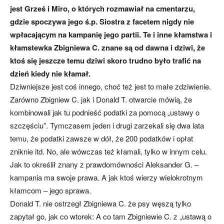
jest Grześ i Miro, o których rozmawiał na cmentarzu,
gdzie spoczywa jego ś.p. Siostra z facetem nigdy nie
wpłacającym na kampanię jego partii. Te i inne kłamstwa i
kłamstewka Zbigniewa C. znane są od dawna i dziwi, że
ktoś się jeszcze temu dziwi skoro trudno było trafić na
dzień kiedy nie kłamał.
Dziwniejsze jest coś innego, choć też jest to małe zdziwienie.
Zarówno Zbigniew C. jak i Donald T. otwarcie mówią, że
kombinowali jak tu podnieść podatki za pomocą „ustawy o
szczęściu”. Tymczasem jeden i drugi zarzekali się dwa lata
temu, że podatki zawsze w dół, że 200 podatków i opłat
zniknie itd. No, ale wówczas też kłamali, tylko w innym celu.
Jak to określił znany z prawdomówności Aleksander G. –
kampania ma swoje prawa. A jak ktoś wierzy wielokrotnym
kłamcom – jego sprawa.
Donald T. nie ostrzegł Zbigniewa C. że psy węszą tylko
zapytał go, jak co wtorek: A co tam Zbigniewie C. z „ustawą o