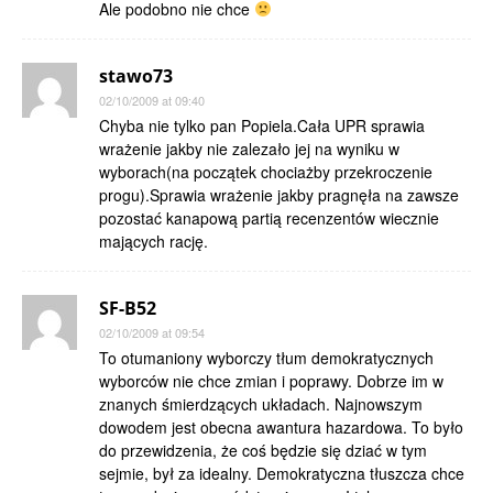
Ale podobno nie chce
stawo73
02/10/2009 at 09:40
Chyba nie tylko pan Popiela.Cała UPR sprawia
wrażenie jakby nie zalezało jej na wyniku w
wyborach(na początek chociażby przekroczenie
progu).Sprawia wrażenie jakby pragnęła na zawsze
pozostać kanapową partią recenzentów wiecznie
mających rację.
SF-B52
02/10/2009 at 09:54
To otumaniony wyborczy tłum demokratycznych
wyborców nie chce zmian i poprawy. Dobrze im w
znanych śmierdzących układach. Najnowszym
dowodem jest obecna awantura hazardowa. To było
do przewidzenia, że coś będzie się dziać w tym
sejmie, był za idealny. Demokratyczna tłuszcza chce