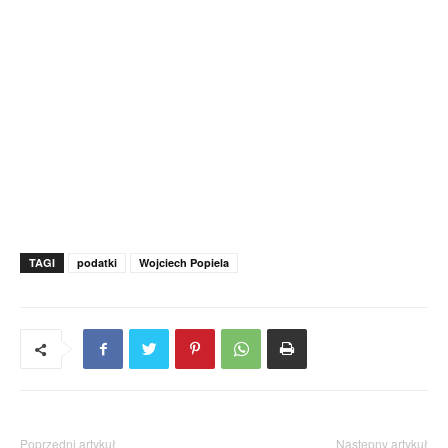
TAGI
podatki
Wojciech Popiela
Poprzedni artykuł
Następny artykuł