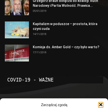
Grzegorz Braun dołącza do koalicji: Ruch
Narodowy i Partia Wolność. Prawica...
05/01/2019
Kapitalizm w poduszce – prostota, która
czyni cuda
14/11/2018
Komisja ds. Amber Gold – czy było warto?
17/11/2018
COVID-19 - WAŻNE
POPULARNE KATEGORIE
Zarządzaj zgodą