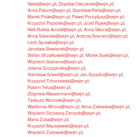
Swiat@sejm.pl
;
Zbyslaw.Owczarski@sejm.pl
;
Anna.Paluch@sejm.pl
;
Stanislaw.Pieta@sejm.pl
;
Marek.Polak@sejm.pl
;
Pawel.Poncyljusz@sejm.pl
;
Krzysztof.Popiolek@sejm.pl
;
Jozef.Rojek@sejm.pl
;
Nelli.Rokita-Arnold@sejm.pl
;
Anna.Sikora@sejm.pl
;
Anna.Sobecka@sejm.pl
;
Andrzej.Sosnierz@sejm.pl
;
Lech.Sprawka@sejm.pl
;
Jaroslaw.Stawiarski@sejm.pl
;
Stefan.Strzalkowski@sejm.pl
;
Marek.Suski@sejm.pl
;
Wojciech.Szarama@sejm.pl
;
Jolanta.Szczypinska@sejm.pl
;
Stanislaw.Szwed@sejm.pl
;
Jan.Szyszko@sejm.pl
;
Krzysztof.Tchorzewski@sejm.pl
;
Robert.Telus@sejm.pl
;
Zbigniew.Wassermann@sejm.pl
;
Tadeusz.Wozniak@sejm.pl
;
Waldemar.Wrona@sejm.pl
;
Anna.Zalewska@sejm.pl
;
Wojciech.Szczesny.Zarzycki@sejm.pl
;
Maria.Zuba@sejm.pl
;
Krzysztof.Maciejewski@sejm.pl
;
Wojciech.Zukowski@sejm.pl
;