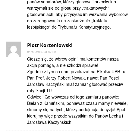
panów senatorów, którzy głosowali przeciw lub
wstrzymali sie od głosu przy „traktatowych”
głosowaniach, aby przysyłać im wezwania wyborców
do zareagowania na zaskarżenie „traktatu
lesbijskiego” do Trybunału Konstytucyjnego.
Piotr Korzeniowski
01/10/2009 at 07:30
Cieszę się, że wbrew opinii malkontentów nasza
akcja pomaga, a nie szkodzi sprawie!
Zgodnie z tym co nam przekazał na Pikniku UPR -u
Pan Prof. Jerzy Robert Nowak, nawet Pan Poseł
Jarosław Kaczyński miał zamiar głosować przeciw
ratyfikacji TL!
Odwiedli Go wówczas od tego zamiaru panowie:
Bielan z Kamińskim, ponieważ czasu mamy niewiele,
skupmy się na tych, którzy podejmują decyzje! Apel
kierujmy więc przede wszystkim do Panów Lecha i
Jarosława Kaczyńskich!