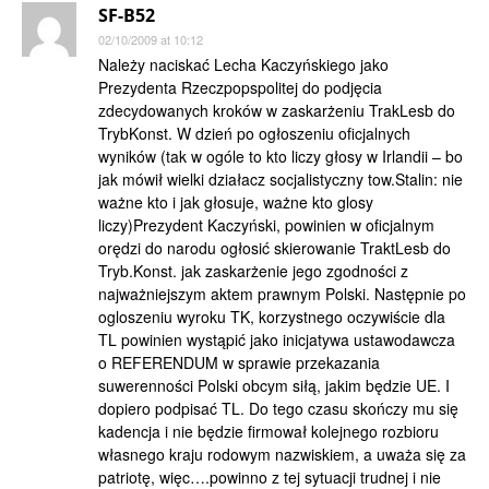
SF-B52
02/10/2009 at 10:12
Należy naciskać Lecha Kaczyńskiego jako
Prezydenta Rzeczpopspolitej do podjęcia
zdecydowanych kroków w zaskarżeniu TrakLesb do
TrybKonst. W dzień po ogłoszeniu oficjalnych
wyników (tak w ogóle to kto liczy głosy w Irlandii – bo
jak mówił wielki działacz socjalistyczny tow.Stalin: nie
ważne kto i jak głosuje, ważne kto glosy
liczy)Prezydent Kaczyński, powinien w oficjalnym
orędzi do narodu ogłosić skierowanie TraktLesb do
Tryb.Konst. jak zaskarżenie jego zgodności z
najważniejszym aktem prawnym Polski. Następnie po
ogloszeniu wyroku TK, korzystnego oczywiście dla
TL powinien wystąpić jako inicjatywa ustawodawcza
o REFERENDUM w sprawie przekazania
suwerenności Polski obcym siłą, jakim będzie UE. I
dopiero podpisać TL. Do tego czasu skończy mu się
kadencja i nie będzie firmował kolejnego rozbioru
własnego kraju rodowym nazwiskiem, a uważa się za
patriotę, więc….powinno z tej sytuacji trudnej i nie