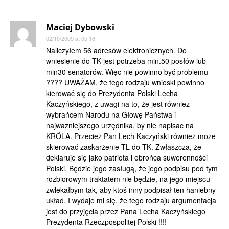
Maciej Dybowski
02/10/2009 at 05:18
Naliczyłem 56 adresów elektronicznych. Do
wniesienie do TK jest potrzeba min.50 posłów lub
min30 senatorów. Więc nie powinno być problemu
???? UWAŻAM, że tego rodzaju wnioski powinno
kierować się do Prezydenta Polski Lecha
Kaczyńskiego, z uwagi na to, że jest równiez
wybrańcem Narodu na Głowę Państwa i
najwazniejszego urzędnika, by nie napisac na
KRÓLA. Przecież Pan Lech Kaczyński również może
skierować zaskarżenie TL do TK. Zwłaszcza, że
deklaruje się jako patriota i obrońca suwerenności
Polski. Będzie jego zasługą, że jego podpisu pod tym
rozbiorowym traktatem nie będzie, na jego miejscu
zwlekałbym tak, aby ktoś inny podpisał ten haniebny
układ. I wydaje mi się, że tego rodzaju argumentacja
jest do przyjęcia przez Pana Lecha Kaczyńskiego
Prezydenta Rzeczpospolitej Polski !!!!