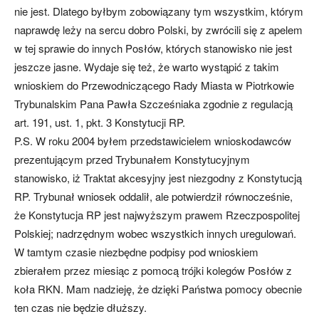
nie jest. Dlatego byłbym zobowiązany tym wszystkim, którym
naprawdę leży na sercu dobro Polski, by zwrócili się z apelem
w tej sprawie do innych Posłów, których stanowisko nie jest
jeszcze jasne. Wydaje się też, że warto wystąpić z takim
wnioskiem do Przewodniczącego Rady Miasta w Piotrkowie
Trybunalskim Pana Pawła Szcześniaka zgodnie z regulacją
art. 191, ust. 1, pkt. 3 Konstytucji RP.
P.S. W roku 2004 byłem przedstawicielem wnioskodawców
prezentującym przed Trybunałem Konstytucyjnym
stanowisko, iż Traktat akcesyjny jest niezgodny z Konstytucją
RP. Trybunał wniosek oddalił, ale potwierdził równocześnie,
że Konstytucja RP jest najwyższym prawem Rzeczpospolitej
Polskiej; nadrzędnym wobec wszystkich innych uregulowań.
W tamtym czasie niezbędne podpisy pod wnioskiem
zbierałem przez miesiąc z pomocą trójki kolegów Posłów z
koła RKN. Mam nadzieję, że dzięki Państwa pomocy obecnie
ten czas nie będzie dłuższy.