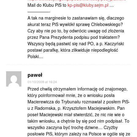
Mail do Klubu PiS to
kp-pis@kluby.sejm.pl
…
—————-
A tak na marginesie to zastanawiam się, dlaczego
akurat teraz PiS wywlókł sprawę Chlebowskiego?
Czy aby nie po to, by odwrócic uwagę od złożenia
przez Pana Prezydenta podpisu pod traktatem?
Wszyscy będą pastwić się nad PO, a p. Kaczyński
postawi parafkę, która zlikwiduje niepodległość
Polski…
paweł
01/10/2009 at 16:24
Przed chwilą otrzymałem informację od znajomego,
który poinformował mnie, że o wniosku posła
Macierewicza do Trybunału rozmawiał z posłem PiS-
u z Radomska, p. Krzysztofem Maciejewskim. Pan
poseł Maciejewski miał stwierdzić, że nic nie wie o
takim wniosku, a chętnie by się pod nim podpisał. To
wszystko zaczyna być trochę dziwne… Czyżby
posłowie PiS, którym zależy na Polsce w ogóle się ze