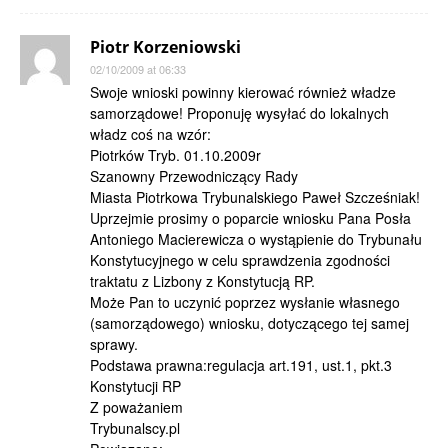
Piotr Korzeniowski
02/10/2009 at 06:33
Swoje wnioski powinny kierować również władze
samorządowe! Proponuję wysyłać do lokalnych
władz coś na wzór:
Piotrków Tryb. 01.10.2009r
Szanowny Przewodniczący Rady
Miasta Piotrkowa Trybunalskiego Paweł Szcześniak!
Uprzejmie prosimy o poparcie wniosku Pana Posła
Antoniego Macierewicza o wystąpienie do Trybunału
Konstytucyjnego w celu sprawdzenia zgodności
traktatu z Lizbony z Konstytucją RP.
Może Pan to uczynić poprzez wysłanie własnego
(samorządowego) wniosku, dotyczącego tej samej
sprawy.
Podstawa prawna:regulacja art.191, ust.1, pkt.3
Konstytucji RP
Z poważaniem
Trybunalscy.pl