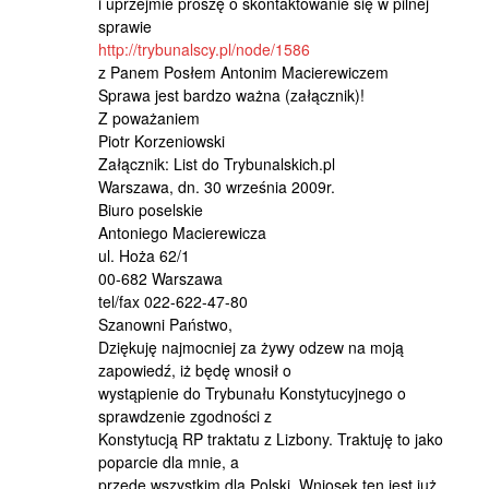
i uprzejmie proszę o skontaktowanie się w pilnej
sprawie
http://trybunalscy.pl/node/1586
z Panem Posłem Antonim Macierewiczem
Sprawa jest bardzo ważna (załącznik)!
Z poważaniem
Piotr Korzeniowski
Załącznik: List do Trybunalskich.pl
Warszawa, dn. 30 września 2009r.
Biuro poselskie
Antoniego Macierewicza
ul. Hoża 62/1
00-682 Warszawa
tel/fax 022-622-47-80
Szanowni Państwo,
Dziękuję najmocniej za żywy odzew na moją
zapowiedź, iż będę wnosił o
wystąpienie do Trybunału Konstytucyjnego o
sprawdzenie zgodności z
Konstytucją RP traktatu z Lizbony. Traktuję to jako
poparcie dla mnie, a
przede wszystkim dla Polski. Wniosek ten jest już