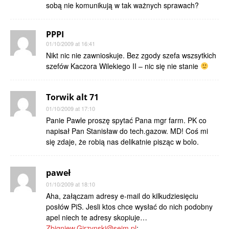
sobą nie komunikują w tak ważnych sprawach?
PPPI
01/10/2009 at 16:41
Nikt nic nie zawnioskuje. Bez zgody szefa wszsytkich
szefów Kaczora Wilekiego II – nic się nie stanie
Torwik alt 71
01/10/2009 at 17:10
Panie Pawle proszę spytać Pana mgr farm. PK co
napisał Pan Stanisław do tech.gazow. MD! Coś mi
się zdaje, że robią nas delikatnie pisząc w bolo.
paweł
01/10/2009 at 18:10
Aha, załączam adresy e-mail do kilkudziesięciu
posłów PiS. Jesli ktos chce wysłać do nich podobny
apel niech te adresy skopiuje…
Zbigniew.Girzynski@sejm.pl
;