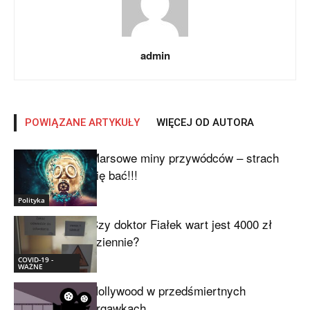
admin
POWIĄZANE ARTYKUŁY
WIĘCEJ OD AUTORA
Marsowe miny przywódców – strach
się bać!!!
Polityka
Czy doktor Fiałek wart jest 4000 zł
dziennie?
COVID-19 -
WAŻNE
Hollywood w przedśmiertnych
drgawkach