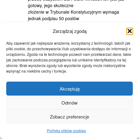
gotowy, jego skuteczne
złożenie w Trybunale Konstytucyjnym wymaga
jednak podpisu 50 posłów
(Konstytucja RP, art. 191, ust. 1, pkt. 1). Niestety do
Zarządzaj zgodą
tej pory nie udało
się zebrać niezbędnej liczby podpisów. Nie wątpię
Aby zapewnić jak najlepsze wrażenia, korzystamy z technologii, takich jak
jednak, że tak się
pliki cookie, do przechowywania i/lub uzyskiwania dostępu do informacji o
stanie i to bez względu na losy referendum w Irlandii.
urządzeniu. Zgoda na te technologie pozwoli nam przetwarzać dane, takie
Z tonu, niektórych listów zamieszczonych na portalu
jak zachowanie podczas przeglądania lub unikalne identyfikatory na tej
Trybunalscy.pl można
stronie. Brak wyrażenia zgody lub wycofanie zgody może niekorzystnie
by wnioskować, iż sądzą Państwo, że zaskarżenie
wpłynąć na niektóre cechy i funkcje.
Traktatu zależy wyłącznie
ode mnie. Niestety tak nie jest. Dlatego byłbym
Akceptuję
zobowiązany tym wszystkim,
którym naprawdę leży na sercu dobro Polski, by
Odmów
zwrócili się z apelem w tej
sprawie do innych Posłów, których stanowisko nie
jest jeszcze jasne.
Zobacz preferencje
Wydaje się też, że warto wystąpić z takim wnioskiem
do Przewodniczącego
Polityka plików cookies
Rady Miasta w Piotrkowie Trybunalskim Pana Pawła