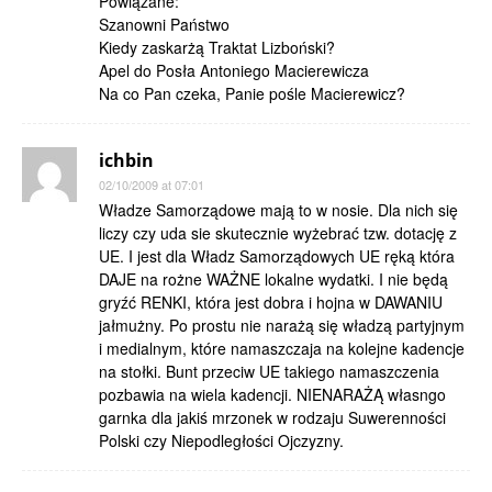
Powiązane:
Szanowni Państwo
Kiedy zaskarżą Traktat Lizboński?
Apel do Posła Antoniego Macierewicza
Na co Pan czeka, Panie pośle Macierewicz?
ichbin
02/10/2009 at 07:01
Władze Samorządowe mają to w nosie. Dla nich się
liczy czy uda sie skutecznie wyżebrać tzw. dotację z
UE. I jest dla Władz Samorządowych UE ręką która
DAJE na rożne WAŻNE lokalne wydatki. I nie będą
gryźć RENKI, która jest dobra i hojna w DAWANIU
jałmużny. Po prostu nie narażą się władzą partyjnym
i medialnym, które namaszczaja na kolejne kadencje
na stołki. Bunt przeciw UE takiego namaszczenia
pozbawia na wiela kadencji. NIENARAŻĄ własngo
garnka dla jakiś mrzonek w rodzaju Suwerenności
Polski czy Niepodległości Ojczyzny.