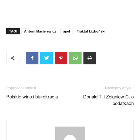
TAGI
Antoni Macierewicz
apel
Traktat Lizboński
Poprzedni artykuł
Następny artykuł
Polskie wino i biurokracja
Donald T. i Zbigniew C. o
podatkach