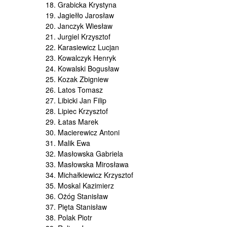
18. Grabicka Krystyna
19. Jagiełło Jarosław
20. Janczyk Wiesław
21. Jurgiel Krzysztof
22. Karasiewicz Lucjan
23. Kowalczyk Henryk
24. Kowalski Bogusław
25. Kozak Zbigniew
26. Latos Tomasz
27. Libicki Jan Filip
28. Lipiec Krzysztof
29. Łatas Marek
30. Macierewicz Antoni
31. Malik Ewa
32. Masłowska Gabriela
33. Masłowska Mirosława
34. Michałkiewicz Krzysztof
35. Moskal Kazimierz
36. Ożóg Stanisław
37. Pięta Stanisław
38. Polak Piotr