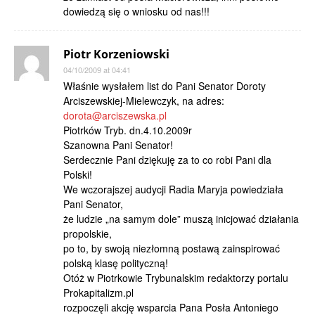
dowiedzą się o wniosku od nas!!!
Piotr Korzeniowski
04/10/2009 at 04:41
Właśnie wysłałem list do Pani Senator Doroty
Arciszewskiej-Mielewczyk, na adres:
dorota@arciszewska.pl
Piotrków Tryb. dn.4.10.2009r
Szanowna Pani Senator!
Serdecznie Pani dziękuję za to co robi Pani dla
Polski!
We wczorajszej audycji Radia Maryja powiedziała
Pani Senator,
że ludzie „na samym dole” muszą inicjować działania
propolskie,
po to, by swoją niezłomną postawą zainspirować
polską klasę polityczną!
Otóż w Piotrkowie Trybunalskim redaktorzy portalu
Prokapitalizm.pl
rozpoczęli akcję wsparcia Pana Posła Antoniego