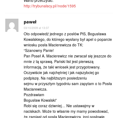
Warto przeczytać:
http://trybunalscy.pl//node/1595
paweł
03/10/2009 at 13:37
Oto odpowiedź jednego z posłów PiS, Bogusława
Kowalskiego, do którego wysłany był apel o poparcie
wniosku posła Macierewicza do TK:
“Szanowny Panie!
Pan Poseł A. Macierewicz nie zwracał się jeszcze do
mnie z tą sprawą. Pański list jest pierwszą
informacją, że taki wniosek jest przygotowany.
Oczywiście jak najchętniej i jak najszybciej go
podpiszę. Na najbliższym posiedzeniu
sejmu w przyszłym tygodniu sam zapytam o to Posła
Maciarewicza.
Pozdrawiam
Bogusław Kowalski”
Robi się coraz dziwniej… Nie ustawajmy w
naciskach. Może to własnie my mamy powodować,
że zamiast od posła Macierewicza, inni posłowie