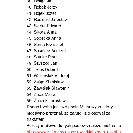
39. Religa Jan
40. Rębek Jerzy
41. Rojek Józef
42. Rusiecki Jarosław
43. Siarka Edward
44. Sikora Anna
45. Sobecka Anna
46. Sońta Krzysztof
47. Sośnierz Andrzej
48. Stanke Piotr
49. Szyszko Jan
50. Telus Robert
51. Walkowiak Andrzej
52. Zając Stanisław
53. Zawiślak Sławomir
54. Zuba Maria
55. Żaczek Jarosław
Dodać trzeba jeszcze posła Mularczyka, który
niedawno przyznał, że żałuję, iż głosował za
traktatem.
Adresy mailowe do tych posłów znaleźć można na
http://www.sejm.gov.pl/poslowie/kluby/pos_pis.htm
.