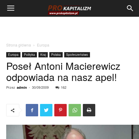
Strona główna
Europa
Europa
Polityka
Kraj
Polska
Społeczeństwo
Poseł Antoni Macierewicz
odpowiada na nasz apel!
Przez
-
30/09/2009
162
admin