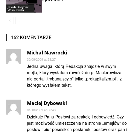
Jakub Bożydar
Wiśniewski
162 KOMENTARZE
Michał Nawrocki
30/09/2009 at 23:27
Jedna uwaga, którą Redakcja znajdzie w swym
mejlu, który wysłałem również do p. Macierewicza –
nie portal „trybunalscy.p” tylko „prokapitalizm.pl”, z
którego wysłałem tekst.
Maciej Dybowski
01/10/2009 at 06:43
Dziękuję Panu Posłowi za reakcję i odpowiedź. Czy
jest możliwość umieszczenia na stronie „emejlów” do
posłów i biur poselskich posłanek i posłów oraz pań i