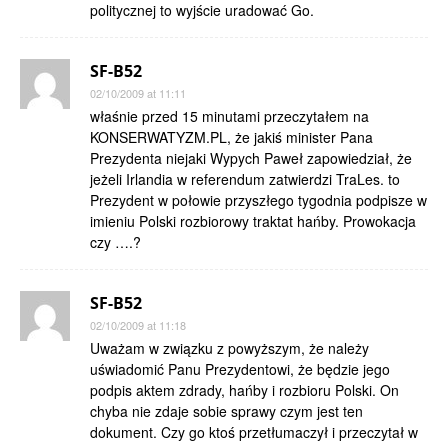
politycznej to wyjście uradować Go.
SF-B52
02/10/2009 at 11:11
właśnie przed 15 minutami przeczytałem na
KONSERWATYZM.PL, że jakiś minister Pana
Prezydenta niejaki Wypych Paweł zapowiedział, że
jeżeli Irlandia w referendum zatwierdzi TraLes. to
Prezydent w połowie przyszłego tygodnia podpisze w
imieniu Polski rozbiorowy traktat hańby. Prowokacja
czy ….?
SF-B52
02/10/2009 at 11:18
Uważam w związku z powyższym, że należy
uświadomić Panu Prezydentowi, że będzie jego
podpis aktem zdrady, hańby i rozbioru Polski. On
chyba nie zdaje sobie sprawy czym jest ten
dokument. Czy go ktoś przetłumaczył i przeczytał w