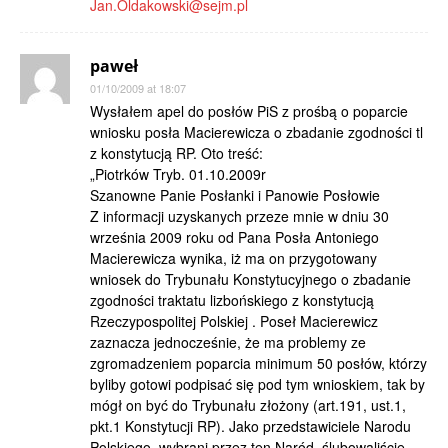
Jan.Oldakowski@sejm.pl
paweł
01/10/2009 at 18:07
Wysłałem apel do posłów PiS z prośbą o poparcie
wniosku posła Macierewicza o zbadanie zgodności tl
z konstytucją RP. Oto treść:
„Piotrków Tryb. 01.10.2009r
Szanowne Panie Posłanki i Panowie Posłowie
Z informacji uzyskanych przeze mnie w dniu 30
września 2009 roku od Pana Posła Antoniego
Macierewicza wynika, iż ma on przygotowany
wniosek do Trybunału Konstytucyjnego o zbadanie
zgodności traktatu lizbońskiego z konstytucją
Rzeczypospolitej Polskiej . Poseł Macierewicz
zaznacza jednocześnie, że ma problemy ze
zgromadzeniem poparcia minimum 50 posłów, którzy
byliby gotowi podpisać się pod tym wnioskiem, tak by
mógł on być do Trybunału złożony (art.191, ust.1,
pkt.1 Konstytucji RP). Jako przedstawiciele Narodu
Polskiego, wybrani przez ten Naród, ślubowaliście