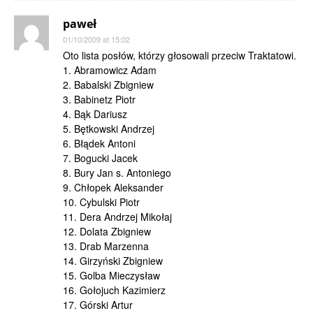
paweł
01/10/2009 at 15:02
Oto lista posłów, którzy głosowali przeciw Traktatowi.
1. Abramowicz Adam
2. Babalski Zbigniew
3. Babinetz Piotr
4. Bąk Dariusz
5. Bętkowski Andrzej
6. Błądek Antoni
7. Bogucki Jacek
8. Bury Jan s. Antoniego
9. Chłopek Aleksander
10. Cybulski Piotr
11. Dera Andrzej Mikołaj
12. Dolata Zbigniew
13. Drab Marzenna
14. Girzyński Zbigniew
15. Golba Mieczysław
16. Gołojuch Kazimierz
17. Górski Artur