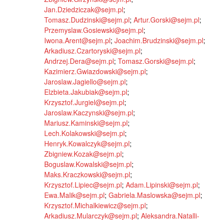
Jan.Dziedziczak@sejm.pl
;
Tomasz.Dudzinski@sejm.pl
;
Artur.Gorski@sejm.pl
;
Przemyslaw.Gosiewski@sejm.pl
;
Iwona.Arent@sejm.pl
;
Joachim.Brudzinski@sejm.pl
;
Arkadiusz.Czartoryski@sejm.pl
;
Andrzej.Dera@sejm.pl
;
Tomasz.Gorski@sejm.pl
;
Kazimierz.Gwiazdowski@sejm.pl
;
Jaroslaw.Jagiello@sejm.pl
;
Elzbieta.Jakubiak@sejm.pl
;
Krzysztof.Jurgiel@sejm.pl
;
Jaroslaw.Kaczynski@sejm.pl
;
Mariusz.Kaminski@sejm.pl
;
Lech.Kolakowski@sejm.pl
;
Henryk.Kowalczyk@sejm.pl
;
Zbigniew.Kozak@sejm.pl
;
Boguslaw.Kowalski@sejm.pl
;
Maks.Kraczkowski@sejm.pl
;
Krzysztof.Lipiec@sejm.pl
;
Adam.Lipinski@sejm.pl
;
Ewa.Malik@sejm.pl
;
Gabriela.Maslowska@sejm.pl
;
Krzysztof.Michalkiewicz@sejm.pl
;
Arkadiusz.Mularczyk@sejm.pl
;
Aleksandra.Natalli-