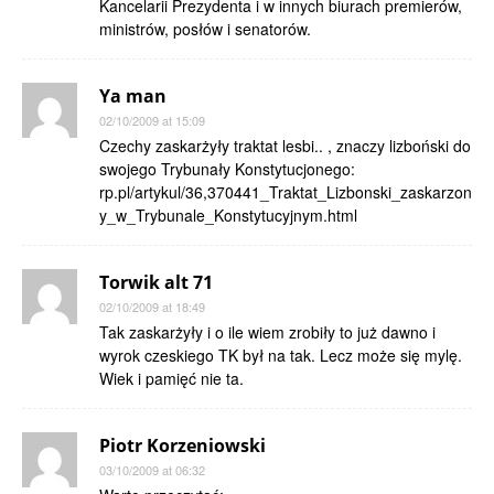
Kancelarii Prezydenta i w innych biurach premierów,
ministrów, posłów i senatorów.
Ya man
02/10/2009 at 15:09
Czechy zaskarżyły traktat lesbi.. , znaczy lizboński do
swojego Trybunały Konstytucjonego:
rp.pl/artykul/36,370441_Traktat_Lizbonski_zaskarzon
y_w_Trybunale_Konstytucyjnym.html
Torwik alt 71
02/10/2009 at 18:49
Tak zaskarżyły i o ile wiem zrobiły to już dawno i
wyrok czeskiego TK był na tak. Lecz może się mylę.
Wiek i pamięć nie ta.
Piotr Korzeniowski
03/10/2009 at 06:32