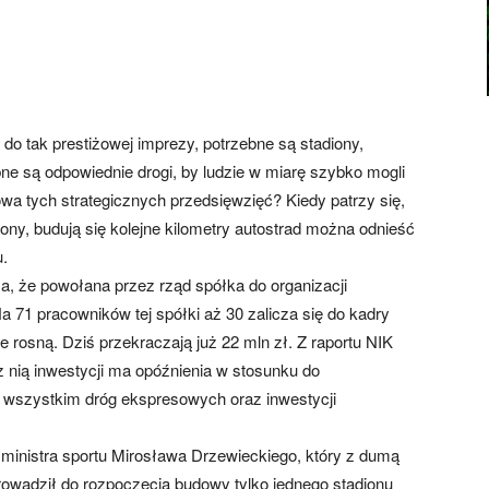
do tak prestiżowej imprezy, potrzebne są stadiony,
ne są odpowiednie drogi, by ludzie w miarę szybko mogli
a tych strategicznych przedsięwzięć? Kiedy patrzy się,
ny, budują się kolejne kilometry autostrad można odnieść
u.
a, że powołana przez rząd spółka do organizacji
a 71 pracowników tej spółki aż 30 zalicza się do kadry
le rosną. Dziś przekraczają już 22 mln zł. Z raportu NIK
 nią inwestycji ma opóźnienia w stosunku do
 wszystkim dróg ekspresowych oraz inwestycji
ministra sportu Mirosława Drzewieckiego, który z dumą
rowadził do rozpoczęcia budowy tylko jednego stadionu