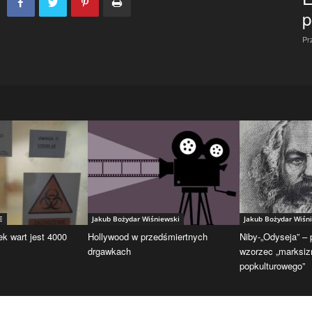
p
Pr
E
Jakub Bożydar Wiśniewski
Jakub Bożydar Wiśn
ek wart jest 4000
Hollywood w przedśmiertnych
Niby-„Odyseja” –
drgawkach
wzorzec „marksi
popkulturowego”