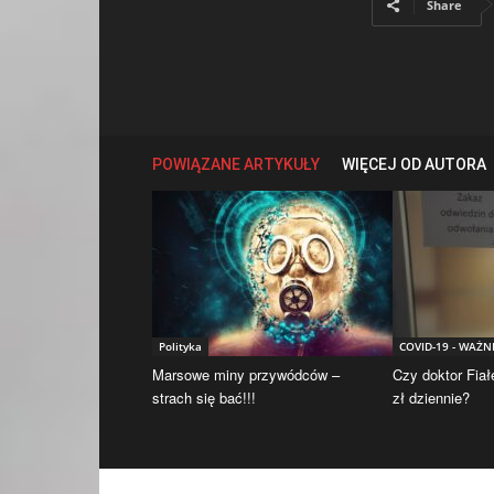
Share
POWIĄZANE ARTYKUŁY
WIĘCEJ OD AUTORA
Polityka
COVID-19 - WAŻN
Marsowe miny przywódców –
Czy doktor Fiał
strach się bać!!!
zł dziennie?