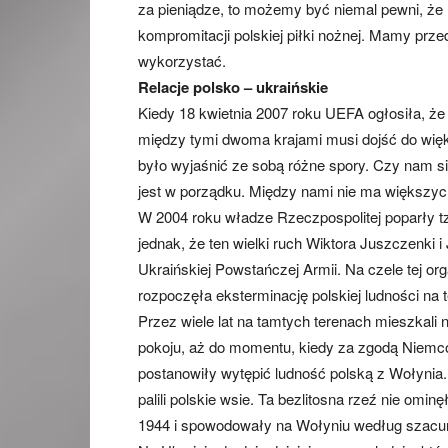
za pieniądze, to możemy być niemal pewni, że 
kompromitacji polskiej piłki nożnej. Mamy przed 
wykorzystać.
Relacje polsko – ukraińskie
Kiedy 18 kwietnia 2007 roku UEFA ogłosiła, że 
między tymi dwoma krajami musi dojść do wię
było wyjaśnić ze sobą różne spory. Czy nam si
jest w porządku. Między nami nie ma większych
W 2004 roku władze Rzeczpospolitej poparły t
jednak, że ten wielki ruch Wiktora Juszczenki 
Ukraińskiej Powstańczej Armii. Na czele tej or
rozpoczęła eksterminację polskiej ludności n
Przez wiele lat na tamtych terenach mieszkali ni
pokoju, aż do momentu, kiedy za zgodą Niemcó
postanowiły wytępić ludność polską z Wołynia
palili polskie wsie. Ta bezlitosna rzeź nie omi
1944 i spowodowały na Wołyniu według szacun