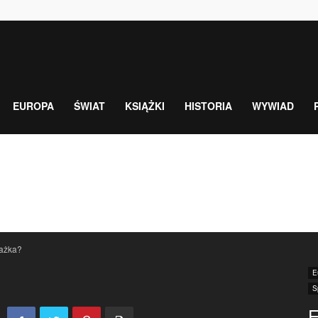
EUROPA
ŚWIAT
KSIĄŻKI
HISTORIA
WYWIAD
rażka?
E
S
E