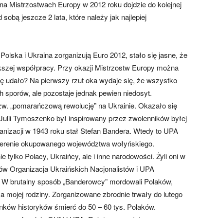
na Mistrzostwach Europy w 2012 roku dojdzie do kolejnej
sobą jeszcze 2 lata, które należy jak najlepiej
Polska i Ukraina zorganizują Euro 2012, stało się jasne, że
kszej współpracy. Przy okazji Mistrzostw Europy można
ę udało? Na pierwszy rzut oka wydaje się, że wszystko
 sporów, ale pozostaje jednak pewien niedosyt.
zw. „pomarańczową rewolucję” na Ukrainie. Okazało się
i Julii Tymoszenko był inspirowany przez zwolenników byłej
ganizacji w 1943 roku stał Stefan Bandera. Wtedy to UPA
a terenie okupowanego województwa wołyńskiego.
e tylko Polacy, Ukraińcy, ale i inne narodowości. Żyli oni w
w Organizacja Ukraińskich Nacjonalistów i UPA
. W brutalny sposób „Banderowcy” mordowali Polaków,
nęła mojej rodziny. Zorganizowane zbrodnie trwały do lutego
ków historyków śmierć do 50 – 60 tys. Polaków.