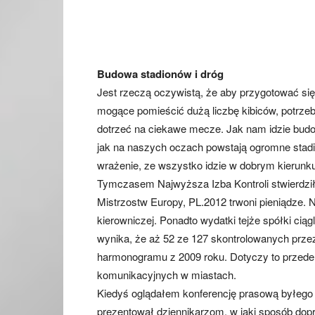
Budowa stadionów i dróg
Jest rzeczą oczywistą, że aby przygotować się 
mogące pomieścić dużą liczbę kibiców, potrzeb
dotrzeć na ciekawe mecze. Jak nam idzie budow
jak na naszych oczach powstają ogromne stadio
wrażenie, ze wszystko idzie w dobrym kierunk
Tymczasem Najwyższa Izba Kontroli stwierdził
Mistrzostw Europy, PL.2012 trwoni pieniądze. N
kierowniczej. Ponadto wydatki tejże spółki ciąg
wynika, że aż 52 ze 127 skontrolowanych przez
harmonogramu z 2009 roku. Dotyczy to przede
komunikacyjnych w miastach.
Kiedyś oglądałem konferencję prasową byłego 
prezentował dziennikarzom, w jaki sposób dop