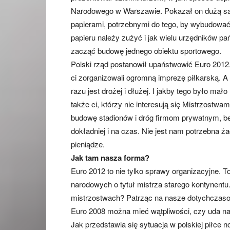
Narodowego w Warszawie. Pokazał on dużą salę
papierami, potrzebnymi do tego, by wybudować 
papieru należy zużyć i jak wielu urzędników pa
zacząć budowę jednego obiektu sportowego.
Polski rząd postanowił upaństwowić Euro 2012
ci zorganizowali ogromną imprezę piłkarską. A 
razu jest drożej i dłużej. I jakby tego było mał
także ci, którzy nie interesują się Mistrzostw
budowę stadionów i dróg firmom prywatnym, bez
dokładniej i na czas. Nie jest nam potrzebna ż
pieniądze.
Jak tam nasza forma?
Euro 2012 to nie tylko sprawy organizacyjne. T
narodowych o tytuł mistrza starego kontynent
mistrzostwach? Patrząc na nasze dotychczasow
Euro 2008 można mieć wątpliwości, czy uda na
Jak przedstawia się sytuacja w polskiej piłce n