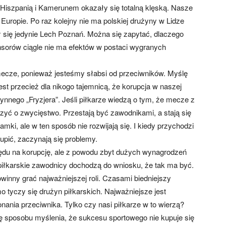
Hiszpanią i Kamerunem okazały się totalną klęską. Nasze
 Europie. Po raz kolejny nie ma polskiej drużyny w Lidze
ał się jedynie Lech Poznań. Można się zapytać, dlaczego
sorów ciągle nie ma efektów w postaci wygranych
mecze, ponieważ jesteśmy słabsi od przeciwników. Myślę
st przecież dla nikogo tajemnicą, że korupcja w naszej
ynnego „Fryzjera”. Jeśli piłkarze wiedzą o tym, że mecze z
lczyć o zwycięstwo. Przestają być zawodnikami, a stają się
mki, ale w ten sposób nie rozwijają się. I kiedy przychodzi
upić, zaczynają się problemy.
lędu na korupcję, ale z powodu zbyt dużych wynagrodzeń
 piłkarskie zawodnicy dochodzą do wniosku, że tak ma być.
powinny grać najważniejszej roli. Czasami biedniejszy
tyczy się drużyn piłkarskich. Najważniejsze jest
nania przeciwnika. Tylko czy nasi piłkarze w to wierzą?
i się sposobu myślenia, że sukcesu sportowego nie kupuje się