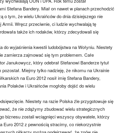
tórzy wychwalają OUN i UPA. Rok temu został
ami Stefana Bandery. Miał on nawet w planach przechodzić
ą o tym, że wielu Ukraińców do dnia dzisiejszego nie
 Armii. Wręcz przeciwnie, ci ludzie wychwalają tę
dowała także ich rodaków, którzy zdecydowali się
a do wyjaśnienia kwestii ludobójstwa na Wołyniu. Niestety
 nie zamierza zajmować się tym problemem. Całe
tor Janukowycz, który odebrał Stefanowi Banderze tytuł
pozostał. Miejmy tylko nadzieję, że nikomu na Ukrainie
piłkarskich na Euro 2012 nosił imię Stefana Bandery,
ia Polaków i Ukraińców mogłoby dojść do wielu
dsięwzięcie. Niestety na razie Polska źle przygotowuje się
rzewać, że nie zdążymy zbudować wielu strategicznych
o biznesu zostali wciągnięci wszyscy obywatele, którzy
 Euro 2012 z pewnością stracimy, co niekorzystnie
naszych piłkarzy można podejrzewać, że znów nie