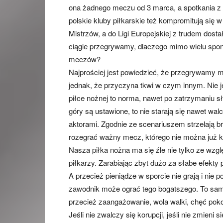
ona żadnego meczu od 3 marca, a spotkania z 
polskie kluby piłkarskie też kompromitują się w
Mistrzów, a do Ligi Europejskiej z trudem dost
ciągle przegrywamy, dlaczego mimo wielu spon
meczów?
Najprościej jest powiedzieć, że przegrywamy 
jednak, że przyczyna tkwi w czym innym. Nie je
piłce nożnej to norma, nawet po zatrzymaniu sł
góry są ustawione, to nie starają się nawet wa
aktorami. Zgodnie ze scenariuszem strzelają bra
rozegrać ważny mecz, którego nie można już k
Nasza piłka nożna ma się źle nie tylko ze wzg
piłkarzy. Zarabiając zbyt dużo za słabe efekty
A przecież pieniądze w sporcie nie grają i nie 
zawodnik może ograć tego bogatszego. To samo 
przecież zaangażowanie, wola walki, chęć poko
Jeśli nie zwalczy się korupcji, jeśli nie zmien