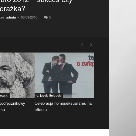
orażka?
zez
-
06/09/2010
5
admin
iewski
o. Jacek Gniadek
 podręcznikowy
Celebracja homoseksualizmu na
zmu
ołtarzu