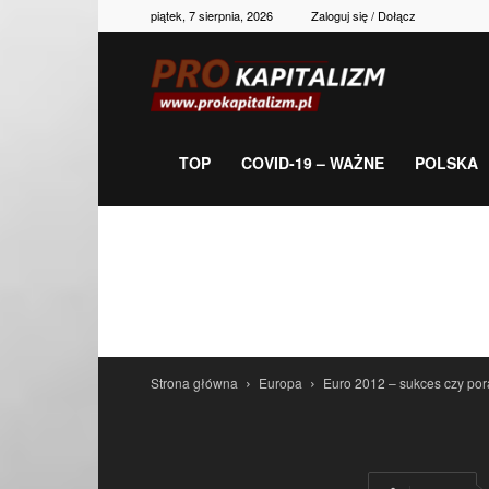
piątek, 7 sierpnia, 2026
Zaloguj się / Dołącz
Prokapitalizm,
gospodarka,
TOP
COVID-19 – WAŻNE
POLSKA
polityka,
historia,
Strona główna
Europa
Euro 2012 – sukces czy po
newsy