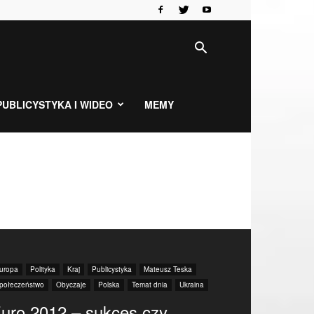
PUBLICYSTYKA I WIDEO
MEMY
uropa
Polityka
Kraj
Publicystyka
Mateusz Teska
połeczeństwo
Obyczaje
Polska
Temat dnia
Ukraina
uro 2012 – sukces czy