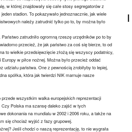
, w której znajdowały się całe stosy segregatorów z
jeden stadion. To pokazywało jednoznacznie, jak wiele
ństwowych należy zatrudnić tylko po to, by można było
. Państwo zatrudniło ogromną rzeszę urzędników po to by
wiadomo przecież, że jak państwo za coś się bierze, to od
o na to wielkie przedsięwzięcie złożą się wszyscy podatnicy,
ami Europy w piłce nożnej. Można było przecież oddać
 udziału państwa. One z pewnością zrobiłyby to lepiej,
adna spółka, która jak twierdzi NIK marnuje nasze
o przede wszystkim walka europejskich reprezentacji
u. Czy Polska ma szansę daleko zajść w tych
e dokonania na mundialu w 2002 i 2006 roku, a także na
m się chociaż wyjść z fazy grupowej.
ożnej? Jeśli chodzi o naszą reprezentację, to nie wygrała