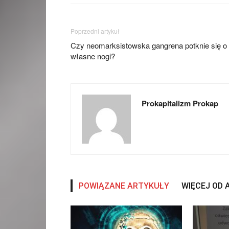
Poprzedni artykuł
Czy neomarksistowska gangrena potknie się o
własne nogi?
Prokapitalizm Prokap
POWIĄZANE ARTYKUŁY
WIĘCEJ OD