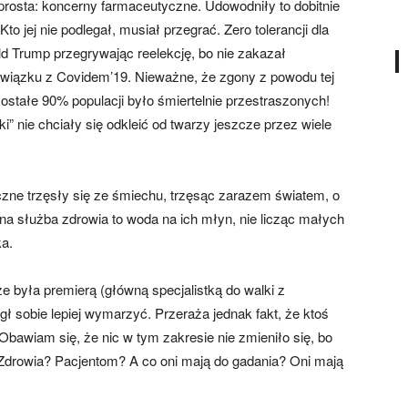
 prosta: koncerny farmaceutyczne. Udowodniły to dobitnie
to jej nie podlegał, musiał przegrać. Zero tolerancji dla
d Trump przegrywając reelekcję, bo nie zakazał
iązku z Covidem’19. Nieważne, że zgony z powodu tej
ostałe 90% populacji było śmiertelnie przestraszonych!
nie chciały się odkleić od twarzy jeszcze przez wiele
yczne trzęsły się ze śmiechu, trzęsąc zarazem światem, o
 służba zdrowia to woda na ich młyn, nie licząc małych
a.
 była premierą (główną specjalistką do walki z
ógł sobie lepiej wymarzyć. Przeraża jednak fakt, że ktoś
Obawiam się, że nic w tym zakresie nie zmieniło się, bo
Zdrowia? Pacjentom? A co oni mają do gadania? Oni mają