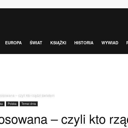
EUROPA
ŚWIAT
KSIĄŻKI
HISTORIA
WYWIAD
osowana – czyli kto rządzi światem
yka
Polska
Temat dnia
osowana – czyli kto rz