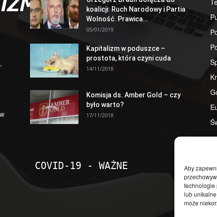
T
koalicji: Ruch Narodowy i Partia
Pu
Wolność. Prawica...
05/01/2019
Po
Po
Kapitalizm w poduszce –
prostota, która czyni cuda
S
,
14/11/2018
Kr
G
Komisja ds. Amber Gold – czy
było warto?
E
 w
17/11/2018
Św
COVID-19 - WAŻNE
Aby zapewnić
przechowywan
technologie
lub unikalne
może niekorz