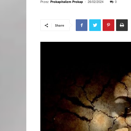
Przez
-
26/02/2024
0
Prokapitalizm Prokap
Share