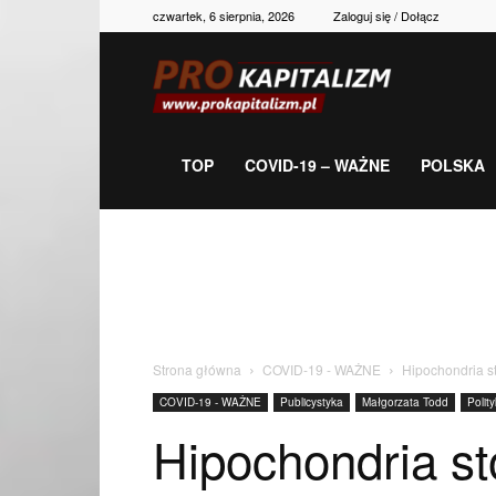
czwartek, 6 sierpnia, 2026
Zaloguj się / Dołącz
Prokapitalizm,
gospodarka,
TOP
COVID-19 – WAŻNE
POLSKA
polityka,
historia,
Strona główna
COVID-19 - WAŻNE
Hipochondria st
COVID-19 - WAŻNE
Publicystyka
Małgorzata Todd
Polit
newsy
Hipochondria st