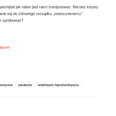
amiętali jak łatwo jest nami manipulować. Nie bez kozery
wanie się do zdrowego rozsądku „nowoczesnemu”
ak spróbować?
abaret
ceutyczne
pandemia
totalitaryzm hipochondryczny