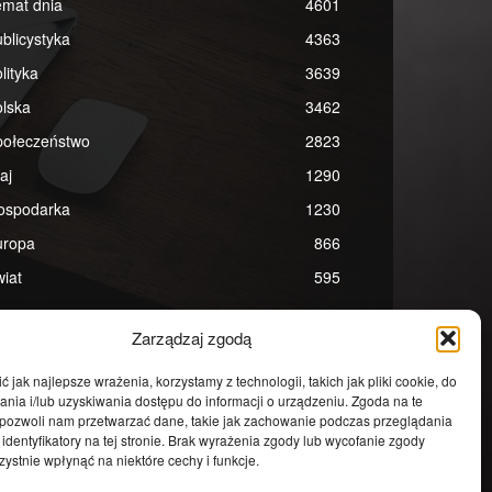
emat dnia
4601
blicystyka
4363
lityka
3639
lska
3462
połeczeństwo
2823
aj
1290
ospodarka
1230
uropa
866
iat
595
Zarządzaj zgodą
 jak najlepsze wrażenia, korzystamy z technologii, takich jak pliki cookie, do
ia i/lub uzyskiwania dostępu do informacji o urządzeniu. Zgoda na te
 pozwoli nam przetwarzać dane, takie jak zachowanie podczas przeglądania
 identyfikatory na tej stronie. Brak wyrażenia zgody lub wycofanie zgody
ystnie wpłynąć na niektóre cechy i funkcje.