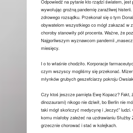
Odpowiedź na pytanie kto rządzi światem, jest
wywołując groźną pandemię zaraźliwej histerii. K
zdrowego rozsądku. Przekonał się o tym Donal
obywatelom wszystkiego co mógł zakazać w zw
choroby stanowiły pół procenta. Ważne, że poz
Najgorliwszym wyznawcom pandemii „maseczki” 
miesięcy.
I o to właśnie chodziło. Korporacje farmaceut
czym wszyscy mogliśmy się przekonać. Mizerna
młynków grubych geszefciarzy pokroju Owsiak
Czy ktoś jeszcze pamięta Ewę Kopacz? Fakt, że
dinozaurami) nikogo nie dziwił, bo Berlin nie m
taki mógł skończyć medycynę i „leczyć” ludzi. 
komu miałoby zależeć na uzdrawianiu Służby 
grzecznie chorować i stać w kolejkach.