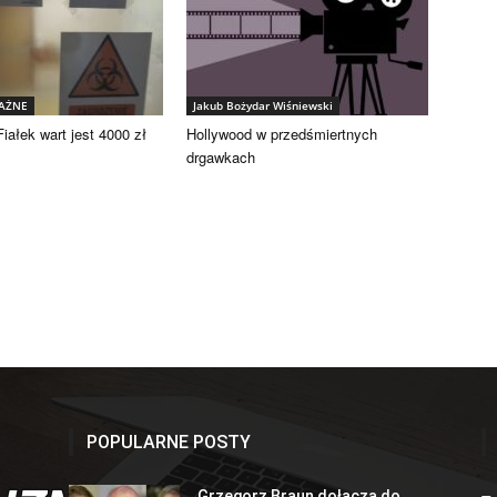
WAŻNE
Jakub Bożydar Wiśniewski
iałek wart jest 4000 zł
Hollywood w przedśmiertnych
drgawkach
POPULARNE POSTY
Grzegorz Braun dołącza do