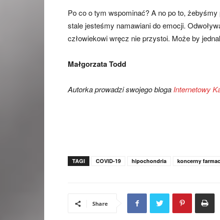
Po co o tym wspominać? A no po to, żebyśmy p
stale jesteśmy namawiani do emocji. Odwoły
człowiekowi wręcz nie przystoi. Może by jedn
Małgorzata Todd
Autorka prowadzi swojego bloga
Internetowy K
TAGI
COVID-19
hipochondria
koncerny farma
Share