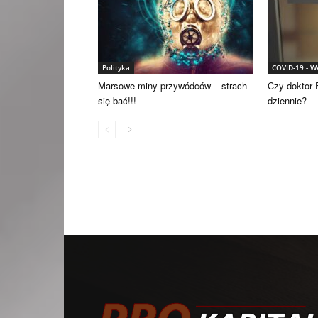
Polityka
COVID-19 - 
Marsowe miny przywódców – strach
Czy doktor F
się bać!!!
dziennie?