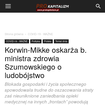
Strona główna
COVID-19 - WAŻNE
COVID-19 - WAŻNE
Polityka
Polska
Temat dnia
Korwin-Mikke oskarża b.
ministra zdrowia
Szumowskiego o
ludobójstwo
Blokada gospodarki i życia społecznego
spowodowała trudne do oszacowania straty
zaś nieuniknione zaniedbania opieki
medycznej na innych „frontach” powodują