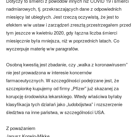
Dotyczy to śmierci z powodów innych niż COVID 19 i śmierci
nadmiarowych, tj. przekraczających dane z odpowiednich
miesięcy lat ubiegłych. Jest rzeczą oczywistą, że jest to
efektem w/w ustaw i zarządzeń zresztą przestrzegałem przed
tym jeszcze w kwietniu 2020, gdy łączna liczba śmierci
miesięcznie była mniejsza, niż w poprzednich latach. Co
wyczerpuje materię w/w paragrafów.
Osobną kwestią jest zbadanie, czy „walka z koronawirusem”
nie jest prowadzona w interesie koncernów
farmaceutycznych. W szczególności podejrzane jest, że
szczepionkę kupujemy od firmy „Pfizer” już skazanej za
korupcję środowiska lekarskiego. Wtedy właściwa byłaby
klasyfikacja tych działań jako „ludobójstwa” i rozszerzenie
śledztwa na inne państwa, w szczególności USA.
Z poważaniem
Janusz Korwin-Mikke