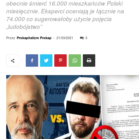
obecnie śmierć 16.000 mieszkańców Polski
miesięcznie. Eksperci oceniają je łącznie na
74.000 co sugerowałoby użycie pojęcia
„ludobójstwo”
Przez
-
21/03/2021
3
Prokapitalizm Prokap