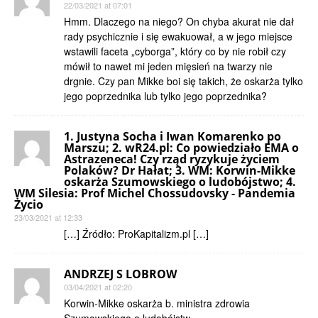
22/03/2021 at 07:01
Hmm. Dlaczego na niego? On chyba akurat nie dał
rady psychicznie i się ewakuował, a w jego miejsce
wstawili faceta „cyborga”, który co by nie robił czy
mówił to nawet mi jeden mięsień na twarzy nie
drgnie. Czy pan Mikke boi się takich, że oskarża tylko
jego poprzednika lub tylko jego poprzednika?
1. Justyna Socha i Iwan Komarenko po
Marszu; 2. wR24.pl: Co powiedziało EMA o
Astrazeneca! Czy rząd ryzykuje życiem
Polaków? Dr Hałat; 3. WM: Korwin-Mikke
oskarża Szumowskiego o ludobójstwo; 4.
WM Silesia: Prof Michel Chossudovsky - Pandemia
Życio
23/03/2021 at 12:33
[…] Źródło: ProKapitalizm.pl […]
ANDRZEJ S LOBROW
03/04/2021 at 02:20
Korwin-Mikke oskarża b. ministra zdrowia