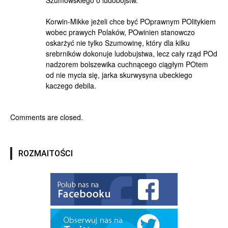
Szumowskiego o ludobójstw.
Korwin-Mikke jeżeli chce być POprawnym POlitykiem
wobec prawych Polaków, POwinien stanowczo
oskarżyć nie tylko Szumowinę, który dla kilku
srebrników dokonuje ludobujstwa, lecz cały rząd POd
nadzorem bolszewika cuchnącego ciągłym POtem
od nie mycia się, jarka skurwysyna ubeckiego
kaczego debila.
Comments are closed.
ROZMAITOŚCI