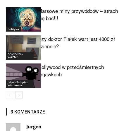
Marsowe miny przywódców – strach
się bać!!!
Polityka
Czy doktor Fiałek wart jest 4000 zł
dziennie?
COVID-19 -
WAŻNE
Hollywood w przedśmiertnych
drgawkach
Jakub Bożydar
Wiśniewski
3 KOMENTARZE
Jurgen