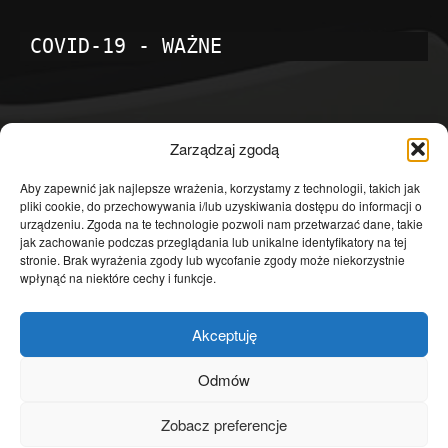
COVID-19 - WAŻNE
POPULARNE KATEGORIE
Zarządzaj zgodą
Temat dnia
4601
Aby zapewnić jak najlepsze wrażenia, korzystamy z technologii, takich jak
pliki cookie, do przechowywania i/lub uzyskiwania dostępu do informacji o
Publicystyka
4363
urządzeniu. Zgoda na te technologie pozwoli nam przetwarzać dane, takie
jak zachowanie podczas przeglądania lub unikalne identyfikatory na tej
Polityka
3639
stronie. Brak wyrażenia zgody lub wycofanie zgody może niekorzystnie
Polska
3462
wpłynąć na niektóre cechy i funkcje.
Społeczeństwo
2823
Akceptuję
Kraj
1290
Gospodarka
1230
Odmów
Europa
866
Zobacz preferencje
Świat
595