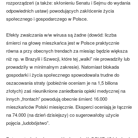
rozporządzeń (a także: skłonieniu Senatu i Sejmu do wydania
odpowiednich ustaw) powodujących zakłócenie życia
społecznego i gospodarczego w Polsce.
Efekty zwalczania w/w wirusa są żadne (dowód: liczba
śmierci na głowę mieszkańca jest w Polsce praktycznie
równa a przy obecnych trendach za miesiąc będzie większa
niż np. w Brazylii i Szwecji, które tej „walki” nie prowadziły lub
prowadziły w minimalnym zakresie). Natomiast blokada
gospodarki i życia społecznego spowodowała trudne do
oszacowania straty (pobieżnie oceniam je na 1,5 biliona
złotych) zaś nieuniknione zaniedbania opieki medycznej na
innych „frontach” powodują obecnie śmierć 16.000
mieszkańców Polski miesięcznie. Eksperci oceniają je łącznie
na 74.000 (na dzień dzisiejszy) co sugerowałoby użycie
pojęcia „ludobójstwo”.