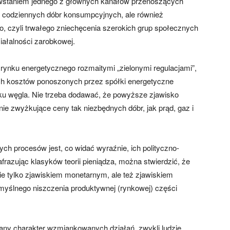
powstaniem jednego z głównych kanałów przenoszących
k codziennych dóbr konsumpcyjnych, ale również
, czyli trwałego zniechęcenia szerokich grup społecznych
iałalności zarobkowej.
rynku energetycznego rozmaitymi „zielonymi regulacjami”,
kich kosztów ponoszonych przez spółki energetyczne
nku węgla. Nie trzeba dodawać, że powyższe zjawisko
ie zwyżkujące ceny tak niezbędnych dóbr, jak prąd, gaz i
 procesów jest, co widać wyraźnie, ich polityczno-
afrazując klasyków teorii pieniądza, można stwierdzić, że
ie tylko zjawiskiem monetarnym, ale też zjawiskiem
yślnego niszczenia produktywnej (rynkowej) części
wany charakter wzmiankowanych działań, zwykli ludzie