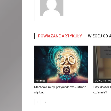
POWIĄZANE ARTYKUŁY
WIĘCEJ OD
Polityka
COVID-19 - 
Marsowe miny przywódców – strach
Czy doktor F
się bać!!!
dziennie?