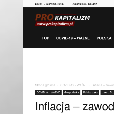
piątek, 7 sierpnia, 2026
Zaloguj się / Dołącz
Prokapitalizm,
gospodarka,
TOP
COVID-19 – WAŻNE
POLSKA
polityka,
historia,
Strona główna
COVID-19 - WAŻNE
Inflacja – zawo
COVID-19 - WAŻNE
Gospodarka
Publicystyka
Jakub Boż
newsy
Inflacja – zawo