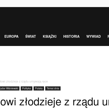
EUROPA
ŚWIAT
KSIĄŻKI
HISTORIA
WYWIAD
dowi złodzieje z rządu umywają ręce
ydar Wiśniewski
Polityka
Polska
Temat dnia
dowi złodzieje z rządu 