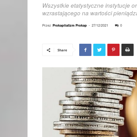
Wszystkie etatystyczne instytucje 
wzrastającego na wartości pieniądz
Przez
-
27/12/2021
0
Prokapitalizm Prokap
Share