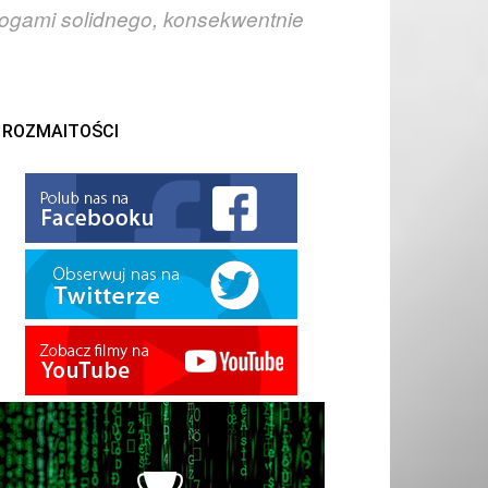
wrogami solidnego, konsekwentnie
ROZMAITOŚCI