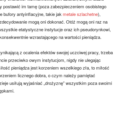
 by postawić im tamę (poza zabezpieczeniem osobistego
 bufory antyinflacyjne, takie jak
metale szlachetne
),
zdecydowanie mogą oni dokonać. Otóż mogą oni raz na
zystkie etatystyczne instytucje oraz ich pseudorynkowi,
 konsekwentnie wzrastającego na wartości pieniądza.
nikającą z ocalenia efektów swojej uczciwej pracy, trzeba
ncie przeciwko owym instytucjom, nigdy nie ulegając
iłość pieniądza jest korzeniem wszelkiego zła, to miłość
korzeniem licznego dobra, o czym należy pamiętać
ieje usiłują wyjaśniać „drożyznę” wszystkim poza swoimi
ępkami.