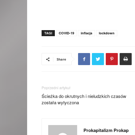
TAGI
COVID-19
inflacja
lockdown
Share
Poprzedni artykuł
Ścieżka do okrutnych i nieludzkich czasów
została wytyczona
Prokapitalizm Prokap