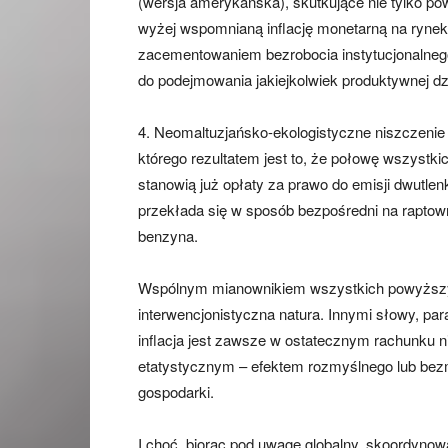
(wersja amerykańska), skutkujące nie tylko 
wyżej wspomnianą inflację monetarną na ryne
zacementowaniem bezrobocia instytucjonalnego
do podejmowania jakiejkolwiek produktywnej dz
4. Neomaltuzjańsko-ekologistyczne niszczenie 
którego rezultatem jest to, że połowę wszyst
stanowią już opłaty za prawo do emisji dwutle
przekłada się w sposób bezpośredni na raptown
benzyna.
Wspólnym mianownikiem wszystkich powyższych
interwencjonistyczna natura. Innymi słowy, par
inflacja jest zawsze w ostatecznym rachunku n
etatystycznym – efektem rozmyślnego lub bezm
gospodarki.
I choć, biorąc pod uwagę globalny, skoordyno