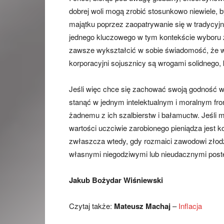
dobrej woli mogą zrobić stosunkowo niewiele,
majątku poprzez zaopatrywanie się w tradycyjne
jednego kluczowego w tym kontekście wyboru 
zawsze wykształcić w sobie świadomość, że ws
korporacyjni sojusznicy są wrogami solidnego,
Jeśli więc chce się zachować swoją godność wy
stanąć w jednym intelektualnym i moralnym fro
żadnemu z ich szalbierstw i bałamuctw. Jeśli m
wartości uczciwie zarobionego pieniądza jest 
zwłaszcza wtedy, gdy rozmaici zawodowi złodz
własnymi niegodziwymi lub nieudacznymi post
Jakub Bożydar Wiśniewski
Czytaj także:
Mateusz Machaj
–
Inflacja