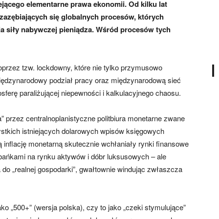
jącego elementarne prawa ekonomii. Od kilku lat
zazębiających się globalnych procesów, których
ja siły nabywczej pieniądza. Wśród procesów tych
poprzez tzw. lockdowny, które nie tylko przymusowo
 międzynarodowy podział pracy oraz międzynarodową sieć
osferę paraliżującej niepewności i kalkulacyjnego chaosu.
 przez centralnoplanistyczne politbiura monetarne zwane
stkich istniejących dolarowych wpisów księgowych
 inflację monetarną skutecznie wchłaniały rynki finansowe
 bańkami na rynku aktywów i dóbr luksusowych – ale
a do „realnej gospodarki”, gwałtownie windując zwłaszcza
ko „500+” (wersja polska), czy to jako „czeki stymulujące”