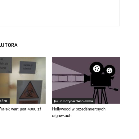
 AUTORA
WAŻNE
Jakub Bożydar Wiśniewski
iałek wart jest 4000 zł
Hollywood w przedśmiertnych
drgawkach