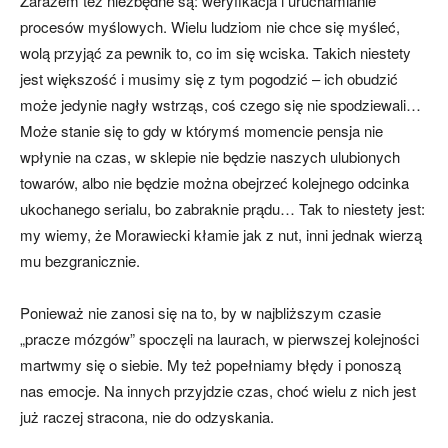
Zarazem też niezbędne są: weryfikacja i uruchamianie
procesów myślowych. Wielu ludziom nie chce się myśleć,
wolą przyjąć za pewnik to, co im się wciska. Takich niestety
jest większość i musimy się z tym pogodzić – ich obudzić
może jedynie nagły wstrząs, coś czego się nie spodziewali…
Może stanie się to gdy w którymś momencie pensja nie
wpłynie na czas, w sklepie nie będzie naszych ulubionych
towarów, albo nie będzie można obejrzeć kolejnego odcinka
ukochanego serialu, bo zabraknie prądu… Tak to niestety jest:
my wiemy, że Morawiecki kłamie jak z nut, inni jednak wierzą
mu bezgranicznie.
Ponieważ nie zanosi się na to, by w najbliższym czasie
„pracze mózgów” spoczęli na laurach, w pierwszej kolejności
martwmy się o siebie. My też popełniamy błędy i ponoszą
nas emocje. Na innych przyjdzie czas, choć wielu z nich jest
już raczej stracona, nie do odzyskania.