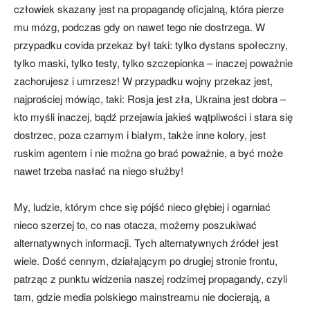
człowiek skazany jest na propagandę oficjalną, która pierze
mu mózg, podczas gdy on nawet tego nie dostrzega. W
przypadku covida przekaz był taki: tylko dystans społeczny,
tylko maski, tylko testy, tylko szczepionka – inaczej poważnie
zachorujesz i umrzesz! W przypadku wojny przekaz jest,
najprościej mówiąc, taki: Rosja jest zła, Ukraina jest dobra –
kto myśli inaczej, bądź przejawia jakieś wątpliwości i stara się
dostrzec, poza czarnym i białym, także inne kolory, jest
ruskim agentem i nie można go brać poważnie, a być może
nawet trzeba nasłać na niego służby!
My, ludzie, którym chce się pójść nieco głębiej i ogarniać
nieco szerzej to, co nas otacza, możemy poszukiwać
alternatywnych informacji. Tych alternatywnych źródeł jest
wiele. Dość cennym, działającym po drugiej stronie frontu,
patrząc z punktu widzenia naszej rodzimej propagandy, czyli
tam, gdzie media polskiego mainstreamu nie docierają, a