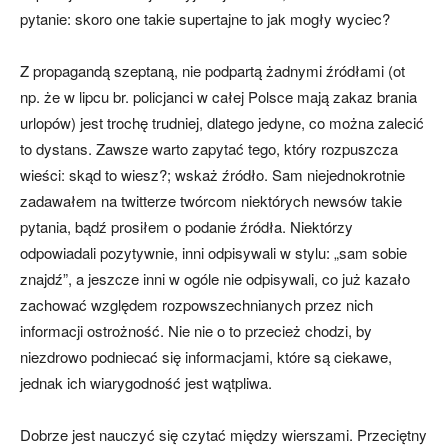
pytanie: skoro one takie supertajne to jak mogły wyciec?
Z propagandą szeptaną, nie podpartą żadnymi źródłami (ot
np. że w lipcu br. policjanci w całej Polsce mają zakaz brania
urlopów) jest trochę trudniej, dlatego jedyne, co można zalecić
to dystans. Zawsze warto zapytać tego, który rozpuszcza
wieści: skąd to wiesz?; wskaż źródło. Sam niejednokrotnie
zadawałem na twitterze twórcom niektórych newsów takie
pytania, bądź prosiłem o podanie źródła. Niektórzy
odpowiadali pozytywnie, inni odpisywali w stylu: „sam sobie
znajdź”, a jeszcze inni w ogóle nie odpisywali, co już kazało
zachować względem rozpowszechnianych przez nich
informacji ostrożność. Nie nie o to przecież chodzi, by
niezdrowo podniecać się informacjami, które są ciekawe,
jednak ich wiarygodność jest wątpliwa.
Dobrze jest nauczyć się czytać między wierszami. Przeciętny