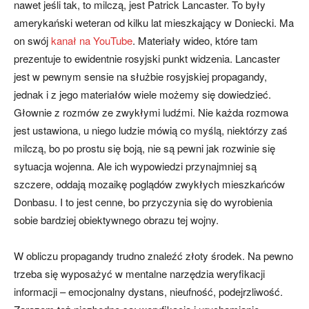
nawet jeśli tak, to milczą, jest Patrick Lancaster. To były
amerykański weteran od kilku lat mieszkający w Doniecki. Ma
on swój
kanał na YouTube
. Materiały wideo, które tam
prezentuje to ewidentnie rosyjski punkt widzenia. Lancaster
jest w pewnym sensie na służbie rosyjskiej propagandy,
jednak i z jego materiałów wiele możemy się dowiedzieć.
Głownie z rozmów ze zwykłymi ludźmi. Nie każda rozmowa
jest ustawiona, u niego ludzie mówią co myślą, niektórzy zaś
milczą, bo po prostu się boją, nie są pewni jak rozwinie się
sytuacja wojenna. Ale ich wypowiedzi przynajmniej są
szczere, oddają mozaikę poglądów zwykłych mieszkańców
Donbasu. I to jest cenne, bo przyczynia się do wyrobienia
sobie bardziej obiektywnego obrazu tej wojny.
W obliczu propagandy trudno znaleźć złoty środek. Na pewno
trzeba się wyposażyć w mentalne narzędzia weryfikacji
informacji – emocjonalny dystans, nieufność, podejrzliwość.