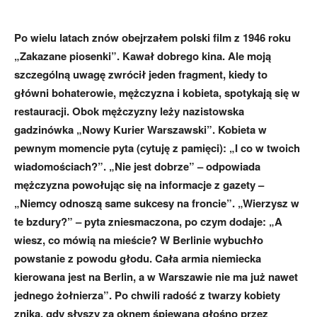
Po wielu latach znów obejrzałem polski film z 1946 roku
„Zakazane piosenki”. Kawał dobrego kina. Ale moją
szczególną uwagę zwrócił jeden fragment, kiedy to
główni bohaterowie, mężczyzna i kobieta, spotykają się w
restauracji. Obok mężczyzny leży nazistowska
gadzinówka „Nowy Kurier Warszawski”. Kobieta w
pewnym momencie pyta (cytuję z pamięci): „I co w twoich
wiadomościach?”. „Nie jest dobrze” – odpowiada
mężczyzna powołując się na informacje z gazety –
„Niemcy odnoszą same sukcesy na froncie”. „Wierzysz w
te bzdury?” – pyta zniesmaczona, po czym dodaje: „A
wiesz, co mówią na mieście? W Berlinie wybuchło
powstanie z powodu głodu. Cała armia niemiecka
kierowana jest na Berlin, a w Warszawie nie ma już nawet
jednego żołnierza”. Po chwili radość z twarzy kobiety
znika, gdy słyszy za oknem śpiewaną głośno przez