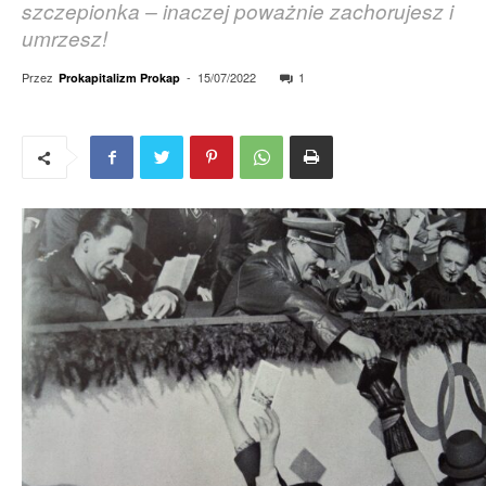
szczepionka – inaczej poważnie zachorujesz i
umrzesz!
Przez
-
15/07/2022
1
Prokapitalizm Prokap