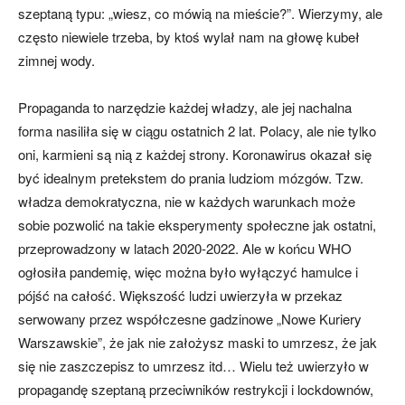
szeptaną typu: „wiesz, co mówią na mieście?”. Wierzymy, ale
często niewiele trzeba, by ktoś wylał nam na głowę kubeł
zimnej wody.
Propaganda to narzędzie każdej władzy, ale jej nachalna
forma nasiliła się w ciągu ostatnich 2 lat. Polacy, ale nie tylko
oni, karmieni są nią z każdej strony. Koronawirus okazał się
być idealnym pretekstem do prania ludziom mózgów. Tzw.
władza demokratyczna, nie w każdych warunkach może
sobie pozwolić na takie eksperymenty społeczne jak ostatni,
przeprowadzony w latach 2020-2022. Ale w końcu WHO
ogłosiła pandemię, więc można było wyłączyć hamulce i
pójść na całość. Większość ludzi uwierzyła w przekaz
serwowany przez współczesne gadzinowe „Nowe Kuriery
Warszawskie”, że jak nie założysz maski to umrzesz, że jak
się nie zaszczepisz to umrzesz itd… Wielu też uwierzyło w
propagandę szeptaną przeciwników restrykcji i lockdownów,