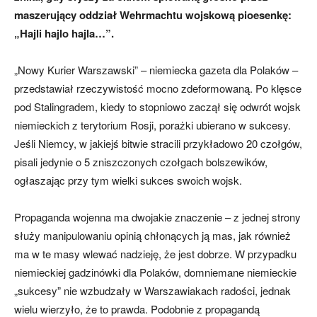
maszerujący oddział Wehrmachtu wojskową pioesenkę:
„Hajli hajlo hajla…”.
„Nowy Kurier Warszawski” – niemiecka gazeta dla Polaków –
przedstawiał rzeczywistość mocno zdeformowaną. Po klęsce
pod Stalingradem, kiedy to stopniowo zaczął się odwrót wojsk
niemieckich z terytorium Rosji, porażki ubierano w sukcesy.
Jeśli Niemcy, w jakiejś bitwie stracili przykładowo 20 czołgów,
pisali jedynie o 5 zniszczonych czołgach bolszewików,
ogłaszając przy tym wielki sukces swoich wojsk.
Propaganda wojenna ma dwojakie znaczenie – z jednej strony
służy manipulowaniu opinią chłonących ją mas, jak również
ma w te masy wlewać nadzieję, że jest dobrze. W przypadku
niemieckiej gadzinówki dla Polaków, domniemane niemieckie
„sukcesy” nie wzbudzały w Warszawiakach radości, jednak
wielu wierzyło, że to prawda. Podobnie z propagandą