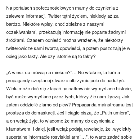
Na portalach społecznościowych mamy do czynienia z
zalewem informacji. Twitter tętni życiem, niekiedy aż za
bardzo. Niektóre wpisy, choć zbieżne z naszymi
oczekiwaniami, przekazują informację nie poparte żadnymi
źródłami. Czasem odnieść można wrażenie, że niektórzy
twitterowicze sami tworzą opowieści, a potem puszczają je w
obieg jako fakty. Ale czy istotnie są to fakty?
„A wiesz co mówią na mieście?”… No właśnie, ta forma
propagandy szeptanej stwarza olbrzymie pole do nadużyć.
Wielu może dać się złapać na całkowicie wymyślane historie,
być może wymyślane przez tych, którzy źle nam życzą. Jak
zatem oddzielić ziarno od plew? Propaganda mainstreamu jest
prostsza do demaskacji. Jeśli ciągle piszą, że „Putin umiera”,
a on wciąż żyje, to wiadomo że mamy do czynienia z
kłamstwem. I dalej, jeśli wciąż podają rewelacje, że „wyciekły
supertajne informacje rosyjskiej armii…”, to warto zadać sobie