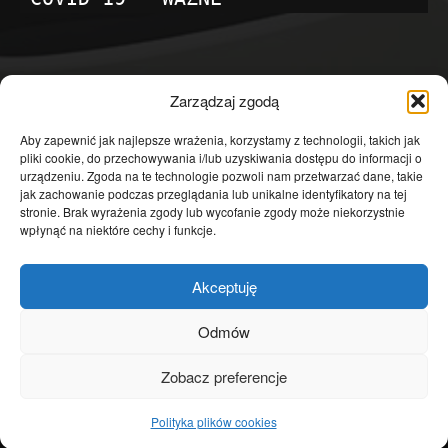
POPULARNE KATEGORIE
Zarządzaj zgodą
Temat dnia
4601
Aby zapewnić jak najlepsze wrażenia, korzystamy z technologii, takich jak
pliki cookie, do przechowywania i/lub uzyskiwania dostępu do informacji o
Publicystyka
4363
urządzeniu. Zgoda na te technologie pozwoli nam przetwarzać dane, takie
jak zachowanie podczas przeglądania lub unikalne identyfikatory na tej
Polityka
3639
stronie. Brak wyrażenia zgody lub wycofanie zgody może niekorzystnie
Polska
3462
wpłynąć na niektóre cechy i funkcje.
Społeczeństwo
2823
Akceptuję
Kraj
1290
Gospodarka
1230
Odmów
Europa
866
Zobacz preferencje
Świat
595
Polityka plików cookies