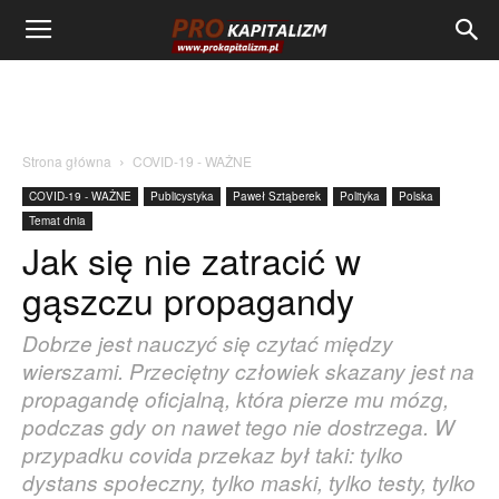
Strona główna
COVID-19 - WAŻNE
COVID-19 - WAŻNE
Publicystyka
Paweł Sztąberek
Polityka
Polska
Temat dnia
Jak się nie zatracić w
gąszczu propagandy
Dobrze jest nauczyć się czytać między
wierszami. Przeciętny człowiek skazany jest na
propagandę oficjalną, która pierze mu mózg,
podczas gdy on nawet tego nie dostrzega. W
przypadku covida przekaz był taki: tylko
dystans społeczny, tylko maski, tylko testy, tylko