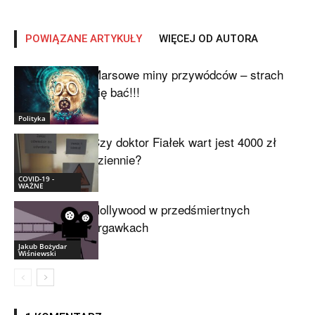
POWIĄZANE ARTYKUŁY
WIĘCEJ OD AUTORA
Marsowe miny przywódców – strach
się bać!!!
Polityka
Czy doktor Fiałek wart jest 4000 zł
dziennie?
COVID-19 -
WAŻNE
Hollywood w przedśmiertnych
drgawkach
Jakub Bożydar
Wiśniewski