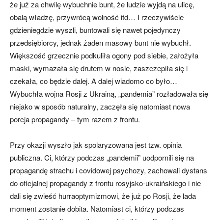
że już za chwilę wybuchnie bunt, że ludzie wyjdą na ulicę,
obalą władzę, przywrócą wolność itd… I rzeczywiście
gdzieniegdzie wyszli, buntowali się nawet pojedynczy
przedsiębiorcy, jednak żaden masowy bunt nie wybuchł.
Większość grzecznie podkuliła ogony pod siebie, założyła
maski, wymazała się drutem w nosie, zaszczepiła się i
czekała, co będzie dalej. A dalej wiadomo co było…
Wybuchła wojna Rosji z Ukrainą, „pandemia” rozładowała się
niejako w sposób naturalny, zaczęła się natomiast nowa
porcja propagandy – tym razem z frontu.
Przy okazji wyszło jak spolaryzowana jest tzw. opinia
publiczna. Ci, którzy podczas „pandemii” uodpornili się na
propagandę strachu i covidowej psychozy, zachowali dystans
do oficjalnej propagandy z frontu rosyjsko-ukraińskiego i nie
dali się zwieść hurraoptymizmowi, że już po Rosji, że lada
moment zostanie dobita. Natomiast ci, którzy podczas