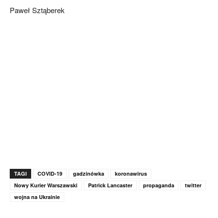
Paweł Sztąberek
TAGI
COVID-19
gadzinówka
koronawirus
Nowy Kurier Warszawski
Patrick Lancaster
propaganda
twitter
wojna na Ukrainie