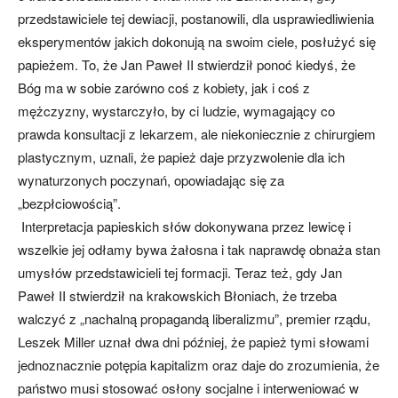
przedstawiciele tej dewiacji, postanowili, dla usprawiedliwienia
eksperymentów jakich dokonują na swoim ciele, posłużyć się
papieżem. To, że Jan Paweł II stwierdził ponoć kiedyś, że
Bóg ma w sobie zarówno coś z kobiety, jak i coś z
mężczyzny, wystarczyło, by ci ludzie, wymagający co
prawda konsultacji z lekarzem, ale niekoniecznie z chirurgiem
plastycznym, uznali, że papież daje przyzwolenie dla ich
wynaturzonych poczynań, opowiadając się za
„bezpłciowością”.
Interpretacja papieskich słów dokonywana przez lewicę i
wszelkie jej odłamy bywa żałosna i tak naprawdę obnaża stan
umysłów przedstawicieli tej formacji. Teraz też, gdy Jan
Paweł II stwierdził na krakowskich Błoniach, że trzeba
walczyć z „nachalną propagandą liberalizmu”, premier rządu,
Leszek Miller uznał dwa dni później, że papież tymi słowami
jednoznacznie potępia kapitalizm oraz daje do zrozumienia, że
państwo musi stosować osłony socjalne i interweniować w