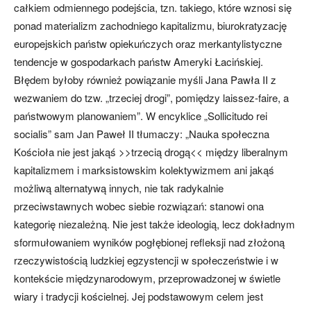
całkiem odmiennego podejścia, tzn. takiego, które wznosi się
ponad materializm zachodniego kapitalizmu, biurokratyzację
europejskich państw opiekuńczych oraz merkantylistyczne
tendencje w gospodarkach państw Ameryki Łacińskiej.
Błędem byłoby również powiązanie myśli Jana Pawła II z
wezwaniem do tzw. „trzeciej drogi”, pomiędzy laissez-faire, a
państwowym planowaniem”. W encyklice „Sollicitudo rei
socialis” sam Jan Paweł II tłumaczy: „Nauka społeczna
Kościoła nie jest jakąś >>trzecią drogą<< między liberalnym
kapitalizmem i marksistowskim kolektywizmem ani jakąś
możliwą alternatywą innych, nie tak radykalnie
przeciwstawnych wobec siebie rozwiązań: stanowi ona
kategorię niezależną. Nie jest także ideologią, lecz dokładnym
sformułowaniem wyników pogłębionej refleksji nad złożoną
rzeczywistością ludzkiej egzystencji w społeczeństwie i w
kontekście międzynarodowym, przeprowadzonej w świetle
wiary i tradycji kościelnej. Jej podstawowym celem jest