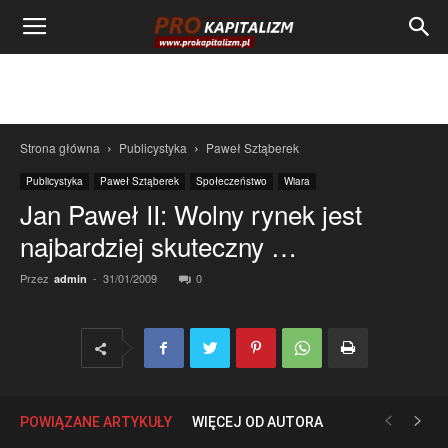
Strona główna
Publicystyka
Paweł Sztąberek
Publicystyka
Paweł Sztąberek
Społeczeństwo
Wiara
Jan Paweł II: Wolny rynek jest
najbardziej skuteczny …
Przez
-
31/01/2009
0
admin
POWIĄZANE ARTYKUŁY
WIĘCEJ OD AUTORA