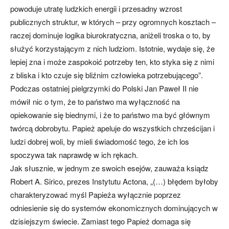
powoduje utratę ludzkich energii i przesadny wzrost
publicznych struktur, w których – przy ogromnych kosztach –
raczej dominuje logika biurokratyczna, aniżeli troska o to, by
służyć korzystającym z nich ludziom. Istotnie, wydaje się, że
lepiej zna i może zaspokoić potrzeby ten, kto styka się z nimi
z bliska i kto czuje się bliźnim człowieka potrzebującego”.
Podczas ostatniej pielgrzymki do Polski Jan Paweł II nie
mówił nic o tym, że to państwo ma wyłączność na
opiekowanie się biednymi, i że to państwo ma być głównym
twórcą dobrobytu. Papież apeluje do wszystkich chrześcijan i
ludzi dobrej woli, by mieli świadomość tego, że ich los
spoczywa tak naprawdę w ich rękach.
Jak słusznie, w jednym ze swoich esejów, zauważa ksiądz
Robert A. Sirico, prezes Instytutu Actona, „(…) błędem byłoby
charakteryzować myśl Papieża wyłącznie poprzez
odniesienie się do systemów ekonomicznych dominujących w
dzisiejszym świecie. Zamiast tego Papież domaga się