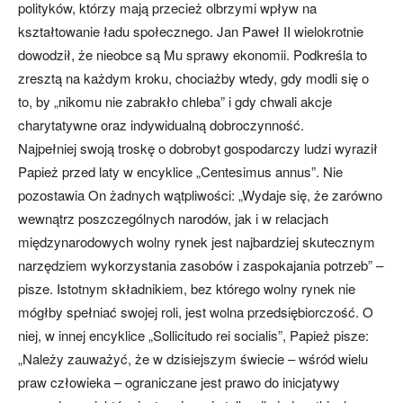
polityków, którzy mają przecież olbrzymi wpływ na
kształtowanie ładu społecznego. Jan Paweł II wielokrotnie
dowodził, że nieobce są Mu sprawy ekonomii. Podkreśla to
zresztą na każdym kroku, chociażby wtedy, gdy modli się o
to, by „nikomu nie zabrakło chleba” i gdy chwali akcje
charytatywne oraz indywidualną dobroczynność.
Najpełniej swoją troskę o dobrobyt gospodarczy ludzi wyraził
Papież przed laty w encyklice „Centesimus annus”. Nie
pozostawia On żadnych wątpliwości: „Wydaje się, że zarówno
wewnątrz poszczególnych narodów, jak i w relacjach
międzynarodowych wolny rynek jest najbardziej skutecznym
narzędziem wykorzystania zasobów i zaspokajania potrzeb” –
pisze. Istotnym składnikiem, bez którego wolny rynek nie
mógłby spełniać swojej roli, jest wolna przedsiębiorczość. O
niej, w innej encyklice „Sollicitudo rei socialis”, Papież pisze:
„Należy zauważyć, że w dzisiejszym świecie – wśród wielu
praw człowieka – ograniczane jest prawo do inicjatywy