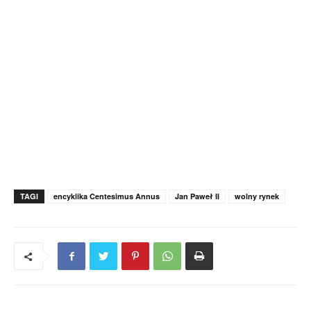
TAGI
encyklika Centesimus Annus
Jan Paweł II
wolny rynek