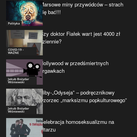
Marsowe miny przywódców – strach
się bać!!!
Polityka
Czy doktor Fiałek wart jest 4000 zł
dziennie?
COVID-19 -
WAŻNE
Hollywood w przedśmiertnych
drgawkach
Jakub Bożydar
Wiśniewski
Niby-„Odyseja” – podręcznikowy
wzorzec „marksizmu popkulturowego”
Jakub Bożydar
Wiśniewski
Celebracja homoseksualizmu na
ołtarzu