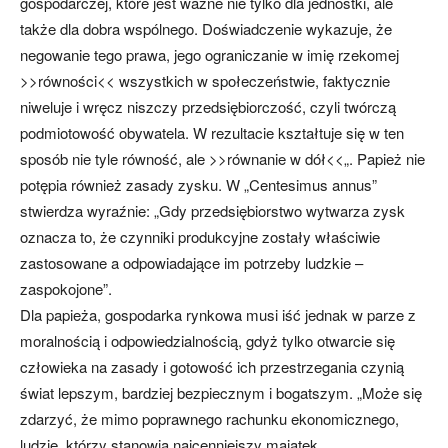
gospodarczej, które jest ważne nie tylko dla jednostki, ale
także dla dobra wspólnego. Doświadczenie wykazuje, że
negowanie tego prawa, jego ograniczanie w imię rzekomej
>>równości<< wszystkich w społeczeństwie, faktycznie
niweluje i wręcz niszczy przedsiębiorczość, czyli twórczą
podmiotowość obywatela. W rezultacie kształtuje się w ten
sposób nie tyle równość, ale >>równanie w dół<<„. Papież nie
potępia również zasady zysku. W „Centesimus annus”
stwierdza wyraźnie: „Gdy przedsiębiorstwo wytwarza zysk
oznacza to, że czynniki produkcyjne zostały właściwie
zastosowane a odpowiadające im potrzeby ludzkie –
zaspokojone”.
Dla papieża, gospodarka rynkowa musi iść jednak w parze z
moralnością i odpowiedzialnością, gdyż tylko otwarcie się
człowieka na zasady i gotowość ich przestrzegania czynią
świat lepszym, bardziej bezpiecznym i bogatszym. „Może się
zdarzyć, że mimo poprawnego rachunku ekonomicznego,
ludzie, którzy stanowią najcenniejszy majątek