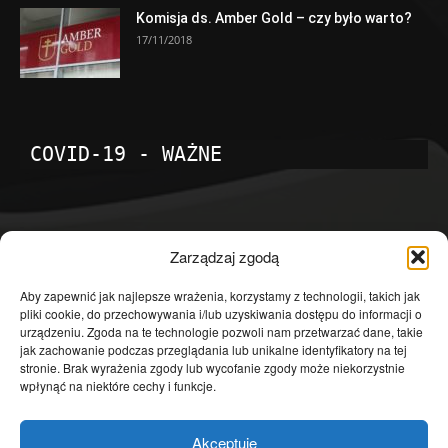
Komisja ds. Amber Gold – czy było warto?
17/11/2018
COVID-19 - WAŻNE
POPULARNE KATEGORIE
Zarządzaj zgodą
Temat dnia
4601
Aby zapewnić jak najlepsze wrażenia, korzystamy z technologii, takich jak
pliki cookie, do przechowywania i/lub uzyskiwania dostępu do informacji o
Publicystyka
4363
urządzeniu. Zgoda na te technologie pozwoli nam przetwarzać dane, takie
jak zachowanie podczas przeglądania lub unikalne identyfikatory na tej
Polityka
3639
stronie. Brak wyrażenia zgody lub wycofanie zgody może niekorzystnie
Polska
3462
wpłynąć na niektóre cechy i funkcje.
Społeczeństwo
2823
Akceptuję
Kraj
1290