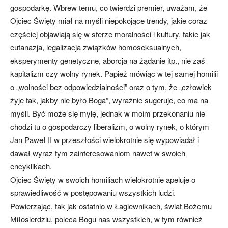
gospodarkę. Wbrew temu, co twierdzi premier, uważam, że
Ojciec Święty miał na myśli niepokojące trendy, jakie coraz
częściej objawiają się w sferze moralności i kultury, takie jak
eutanazja, legalizacja związków homoseksualnych,
eksperymenty genetyczne, aborcja na żądanie itp., nie zaś
kapitalizm czy wolny rynek. Papież mówiąc w tej samej homilii
o „wolności bez odpowiedzialności” oraz o tym, że „człowiek
żyje tak, jakby nie było Boga”, wyraźnie sugeruje, co ma na
myśli. Być może się mylę, jednak w moim przekonaniu nie
chodzi tu o gospodarczy liberalizm, o wolny rynek, o którym
Jan Paweł II w przeszłości wielokrotnie się wypowiadał i
dawał wyraz tym zainteresowaniom nawet w swoich
encyklikach.
Ojciec Święty w swoich homiliach wielokrotnie apeluje o
sprawiedliwość w postępowaniu wszystkich ludzi.
Powierzając, tak jak ostatnio w Łagiewnikach, świat Bożemu
Miłosierdziu, poleca Bogu nas wszystkich, w tym również