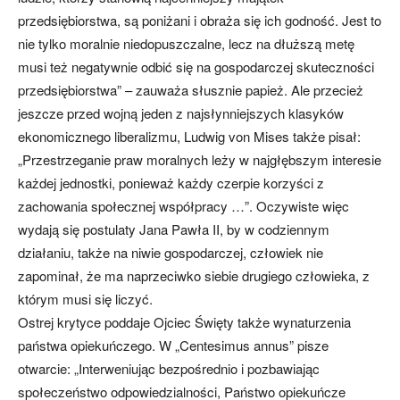
przedsiębiorstwa, są poniżani i obraża się ich godność. Jest to
nie tylko moralnie niedopuszczalne, lecz na dłuższą metę
musi też negatywnie odbić się na gospodarczej skuteczności
przedsiębiorstwa” – zauważa słusznie papież. Ale przecież
jeszcze przed wojną jeden z najsłynniejszych klasyków
ekonomicznego liberalizmu, Ludwig von Mises także pisał:
„Przestrzeganie praw moralnych leży w najgłębszym interesie
każdej jednostki, ponieważ każdy czerpie korzyści z
zachowania społecznej współpracy …”. Oczywiste więc
wydają się postulaty Jana Pawła II, by w codziennym
działaniu, także na niwie gospodarczej, człowiek nie
zapominał, że ma naprzeciwko siebie drugiego człowieka, z
którym musi się liczyć.
Ostrej krytyce poddaje Ojciec Święty także wynaturzenia
państwa opiekuńczego. W „Centesimus annus” pisze
otwarcie: „Interweniując bezpośrednio i pozbawiając
społeczeństwo odpowiedzialności, Państwo opiekuńcze