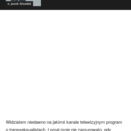
o. Jacek Gniadek
Widziałem niedawno na jakimś kanale telewizyjnym program
o transseksualistach. I omal mnie nie zamurowało, gdy