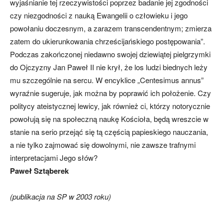
wyjaśnianie tej rzeczywistości poprzez badanie jej zgodności
czy niezgodności z nauką Ewangelii o człowieku i jego
powołaniu doczesnym, a zarazem transcendentnym; zmierza
zatem do ukierunkowania chrześcijańskiego postępowania”.
Podczas zakończonej niedawno swojej dziewiątej pielgrzymki
do Ojczyzny Jan Paweł II nie krył, że los ludzi biednych leży
mu szczególnie na sercu. W encyklice „Centesimus annus”
wyraźnie sugeruje, jak można by poprawić ich położenie. Czy
politycy ateistycznej lewicy, jak również ci, którzy notorycznie
powołują się na społeczną naukę Kościoła, będą wreszcie w
stanie na serio przejąć się tą częścią papieskiego nauczania,
a nie tylko zajmować się dowolnymi, nie zawsze trafnymi
interpretacjami Jego słów?
Paweł Sztąberek
(publikacja na SP w 2003 roku)