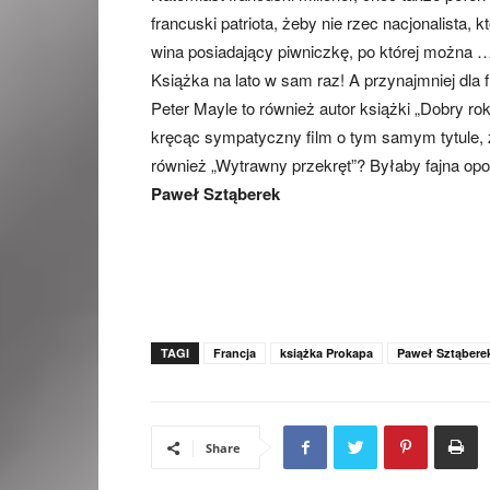
francuski patriota, żeby nie rzec nacjonalista
wina posiadający piwniczkę, po której można 
Książka na lato w sam raz! A przynajmniej dla 
Peter Mayle to również autor książki „Dobry ro
kręcąc sympatyczny film o tym samym tytule,
również „Wytrawny przekręt”? Byłaby fajna o
Paweł Sztąberek
TAGI
Francja
książka Prokapa
Paweł Sztąbere
Share