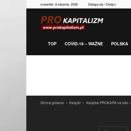
czwartek, 6 sierpnia, 2026
Zaloguj się / Dołącz
Prokapitalizm,
gospodarka,
TOP
COVID-19 – WAŻNE
POLSKA
polityka,
historia,
Strona główna
Książki
Książka PROKAPA na lato –
newsy