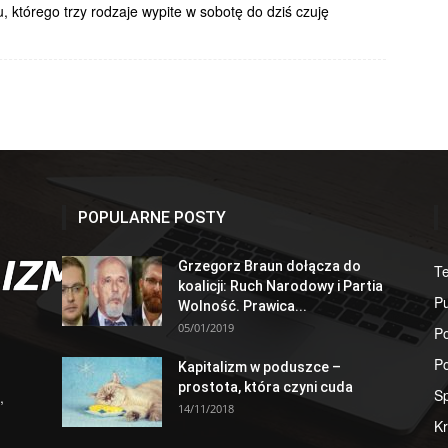
u, którego trzy rodzaje wypite w sobotę do dziś czuję
POPULARNE POSTY
Grzegorz Braun dołącza do
T
koalicji: Ruch Narodowy i Partia
Pu
Wolność. Prawica...
05/01/2019
Po
Po
Kapitalizm w poduszce –
prostota, która czyni cuda
S
,
14/11/2018
Kr