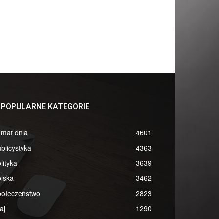
POPULARNE KATEGORIE
emat dnia
4601
blicystyka
4363
lityka
3639
lska
3462
połeczeństwo
2823
aj
1290