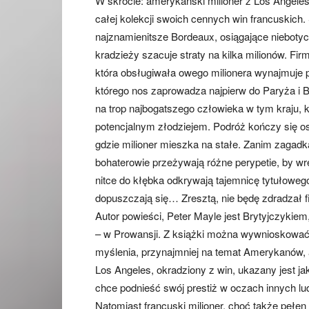
W skrócie: amerykański milioner z Los Angeles
całej kolekcji swoich cennych win francuskich.
najznamienitsze Bordeaux, osiągające niebotyc
kradzieży szacuje straty na kilka milionów. Fi
która obsługiwała owego milionera wynajmuje 
którego nos zaprowadza najpierw do Paryża i 
na trop najbogatszego człowieka w tym kraju, 
potencjalnym złodziejem. Podróż kończy się os
gdzie milioner mieszka na stałe. Zanim zagadk
bohaterowie przeżywają różne perypetie, by wre
nitce do kłębka odkrywają tajemnicę tytułoweg
dopuszczają się… Zresztą, nie będę zdradzał f
Autor powieści, Peter Mayle jest Brytyjczykiem
– w Prowansji. Z książki można wywnioskować,
myślenia, przynajmniej na temat Amerykanów,
Los Angeles, okradziony z win, ukazany jest jak
chce podnieść swój prestiż w oczach innych lu
Natomiast francuski milioner, choć także pełen