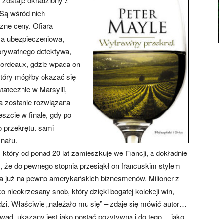
 zostaje okradziony z
 Są wśród nich
zne ceny. Ofiara
rma ubezpieczeniowa,
prywatnego detektywa,
Bordeaux, gdzie wpada on
który mógłby okazać się
tatecznie w Marsylii,
a zostanie rozwiązana
szcie w finale, gdy po
o przekrętu, sami
inału.
, który od ponad 20 lat zamieszkuje we Francji, a dokładnie
 że do pewnego stopnia przesiąkł on francuskim stylem
 a już na pewno amerykańskich biznesmenów. Milioner z
o nieokrzesany snob, który dzięki bogatej kolekcji win,
dzi. Właściwie „należało mu się” – zdaje się mówić autor…
 wad, ukazany jest jako postać pozytywna i do tego… jako