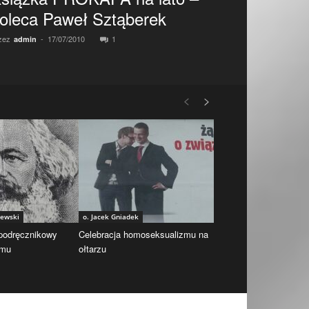
oleca Paweł Sztąberek
zez
-
17/07/2010
1
admin
iewski
o. Jacek Gniadek
 podręcznikowy
Celebracja homoseksualizmu na
zmu
ołtarzu