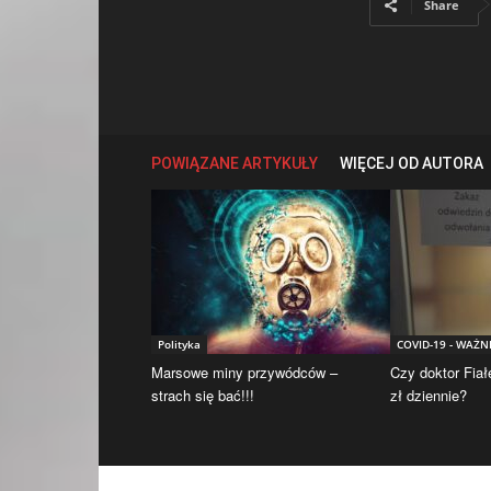
Share
POWIĄZANE ARTYKUŁY
WIĘCEJ OD AUTORA
Polityka
COVID-19 - WAŻN
Marsowe miny przywódców –
Czy doktor Fiał
strach się bać!!!
zł dziennie?