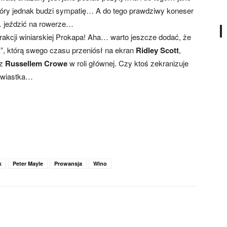
, który jednak budzi sympatię… A do tego prawdziwy koneser
… jeździć na rowerze…
frakcji winiarskiej Prokapa! Aha… warto jeszcze dodać, że
k”, którą swego czasu przeniósł na ekran
Ridley Scott
,
 z
Russellem Crowe
w roli głównej. Czy ktoś zekranizuje
powiastka…
k
Peter Mayle
Prowansja
Wino