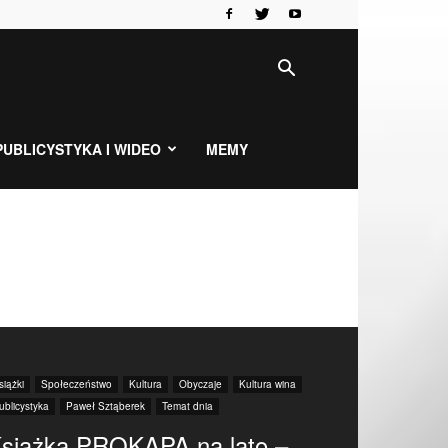
PUBLICYSTYKA I WIDEO
MEMY
siążki
Społeczeństwo
Kultura
Obyczaje
Kultura wina
ublicystyka
Paweł Sztąberek
Temat dnia
siążka PROKAPA na lato –