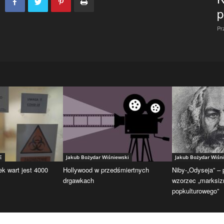
p
Pr
E
Jakub Bożydar Wiśniewski
Jakub Bożydar Wiśn
ek wart jest 4000
Hollywood w przedśmiertnych
Niby-„Odyseja” –
drgawkach
wzorzec „marksi
popkulturowego”