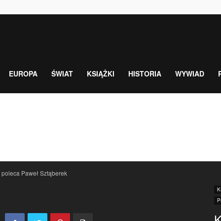
EUROPA
ŚWIAT
KSIĄŻKI
HISTORIA
WYWIAD
 poleca Paweł Sztąberek
K
P
K