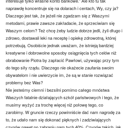
interesuje tylko własne konto bankowe.” Ale kto tu tak
naprawdę koncentruje się na dolarach i centach, Wy, czy ja?
Dlaczego jest tak, że jeżeli nie zgadzam się z Waszymi
metodami, prawie zawsze zakładacie, że sprzeciwiam się
Waszym celom? Też chcę żeby ludzie dobrze jedli, żyli długo i
zdrowo, dostawali leki na receptę i opiekę zdrowotną, której
potrzebują. Osobiście jednak uważam, że istnieją bardziej
kreatywne i dobrowolne sposoby osiągnięcia tych celów niż
obrabowanie Piotra by zapłacić Pawłowi, używając przy tym
do tego siły rządu. Dlaczego nie okażecie zaufania swoim
obywatelom i nie uwierzycie im, że są w stanie rozwiązać
problemy bez Was?
Nie jesteśmy ciemni i bezsilni pomimo całego mnóstwa
Waszych fatalnie działających szkół państwowych i tego, że
musimy wyżyć za trochę więcej niż połowę tego, co
zarobimy. W gruncie rzeczy powinniście dać nam nagrodę za
to, że udało nam się dokonać pięknych i zadziwiających
czynów nawet po zabraniu nam tych 40%. Czynów takich, jak