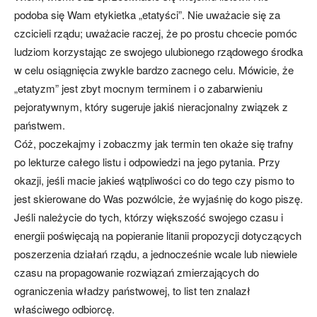
podoba się Wam etykietka „etatyści”. Nie uważacie się za
czcicieli rządu; uważacie raczej, że po prostu chcecie pomóc
ludziom korzystając ze swojego ulubionego rządowego środka
w celu osiągnięcia zwykle bardzo zacnego celu. Mówicie, że
„etatyzm” jest zbyt mocnym terminem i o zabarwieniu
pejoratywnym, który sugeruje jakiś nieracjonalny związek z
państwem.
Cóż, poczekajmy i zobaczmy jak termin ten okaże się trafny
po lekturze całego listu i odpowiedzi na jego pytania. Przy
okazji, jeśli macie jakieś wątpliwości co do tego czy pismo to
jest skierowane do Was pozwólcie, że wyjaśnię do kogo piszę.
Jeśli należycie do tych, którzy większość swojego czasu i
energii poświęcają na popieranie litanii propozycji dotyczących
poszerzenia działań rządu, a jednocześnie wcale lub niewiele
czasu na propagowanie rozwiązań zmierzających do
ograniczenia władzy państwowej, to list ten znalazł
właściwego odbiorcę.