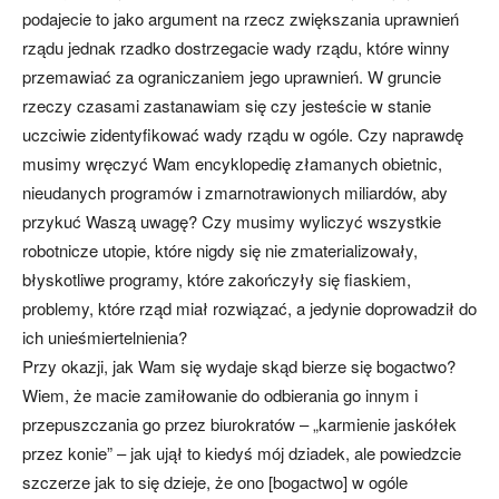
podajecie to jako argument na rzecz zwiększania uprawnień
rządu jednak rzadko dostrzegacie wady rządu, które winny
przemawiać za ograniczaniem jego uprawnień. W gruncie
rzeczy czasami zastanawiam się czy jesteście w stanie
uczciwie zidentyfikować wady rządu w ogóle. Czy naprawdę
musimy wręczyć Wam encyklopedię złamanych obietnic,
nieudanych programów i zmarnotrawionych miliardów, aby
przykuć Waszą uwagę? Czy musimy wyliczyć wszystkie
robotnicze utopie, które nigdy się nie zmaterializowały,
błyskotliwe programy, które zakończyły się fiaskiem,
problemy, które rząd miał rozwiązać, a jedynie doprowadził do
ich unieśmiertelnienia?
Przy okazji, jak Wam się wydaje skąd bierze się bogactwo?
Wiem, że macie zamiłowanie do odbierania go innym i
przepuszczania go przez biurokratów – „karmienie jaskółek
przez konie” – jak ujął to kiedyś mój dziadek, ale powiedzcie
szczerze jak to się dzieje, że ono [bogactwo] w ogóle