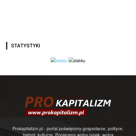
STATYSTYKI
Prokapitalizm.pl - portal poświęcony gospodarce, polityce,
historii, kulturze. Popieramy wolny rynek, wolną