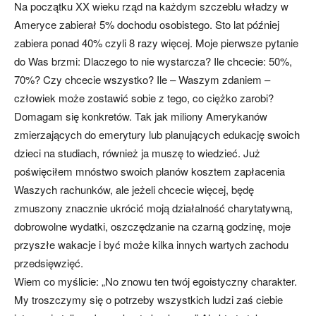
Na początku XX wieku rząd na każdym szczeblu władzy w
Ameryce zabierał 5% dochodu osobistego. Sto lat później
zabiera ponad 40% czyli 8 razy więcej. Moje pierwsze pytanie
do Was brzmi: Dlaczego to nie wystarcza? Ile chcecie: 50%,
70%? Czy chcecie wszystko? Ile – Waszym zdaniem –
człowiek może zostawić sobie z tego, co ciężko zarobi?
Domagam się konkretów. Tak jak miliony Amerykanów
zmierzających do emerytury lub planujących edukację swoich
dzieci na studiach, również ja muszę to wiedzieć. Już
poświęciłem mnóstwo swoich planów kosztem zapłacenia
Waszych rachunków, ale jeżeli chcecie więcej, będę
zmuszony znacznie ukrócić moją działalność charytatywną,
dobrowolne wydatki, oszczędzanie na czarną godzinę, moje
przyszłe wakacje i być może kilka innych wartych zachodu
przedsięwzięć.
Wiem co myślicie: „No znowu ten twój egoistyczny charakter.
My troszczymy się o potrzeby wszystkich ludzi zaś ciebie