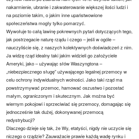
nakarmienie, ubranie i zakwaterowanie większej ilości ludzi i
na poziomie takim, o jakim inne upaństwowione
społeczeństwa mogły tylko pomarzyć.
Wywołuje to całą lawinę pokrewnych pytań dotyczących tego,
jak postrzegacie naturę rządu i czego – jeśli w ogóle –
nauczyliście się, z naszych kolektywnych doświadczeń z nim.
Ja widzę rząd idealny taki jakim widzieli go założyciele
Ameryki, jako – używając słów Waszyngtona –
„niebezpiecznego sługę” używającego legalnej przemocy w
celu ochrony indywidualnych wolności. Jako taki rząd ma
powstrzymywać przemoc, hamować oszustwo i pozostać
małym, ograniczonym i skutecznym. Jak można być
wiernym pokojowi i sprzeciwiać się przemocy, domagając się
jednocześnie tak dużej, dokonywanej przemocą
redystrybucji?
Dlaczego dzieje się tak, że Wy, etatyści, nigdy nie uczycie się
niczego o rządzie? Zauważacie prawie każdą wadę rynku i