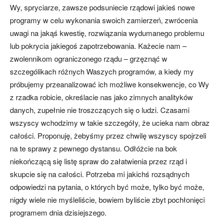
Wy, spryciarze, zawsze podsuniecie rządowi jakieś nowe
programy w celu wykonania swoich zamierzeń, zwrócenia
uwagi na jakąś kwestię, rozwiązania wydumanego problemu
lub pokrycia jakiegoś zapotrzebowania. Każecie nam –
zwolennikom ograniczonego rządu – grzęznąć w
szczególikach różnych Waszych programów, a kiedy my
próbujemy przeanalizować ich możliwe konsekwencje, co Wy
z rzadka robicie, określacie nas jako zimnych analityków
danych, zupełnie nie troszczących się o ludzi. Czasami
wszyscy wchodzimy w takie szczegóły, że ucieka nam obraz
całości. Proponuję, żebyśmy przez chwilę wszyscy spojrzeli
na te sprawy z pewnego dystansu. Odłóżcie na bok
niekończącą się listę spraw do załatwienia przez rząd i
skupcie się na całości. Potrzeba mi jakichś rozsądnych
odpowiedzi na pytania, o których być może, tylko być może,
nigdy wiele nie myśleliście, bowiem byliście zbyt pochłonięci
programem dnia dzisiejszego.