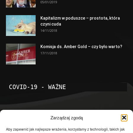
05/01/2019
Kapitalizm w poduszce – prostota, która
czyni cuda
14/11/2018
Komisja ds. Amber Gold – czy było warto?
17/11/2018
COVID-19 - WAŻNE
POPULARNE KATEGORIE
Zarządzaj zgodą
Temat dnia
4601
Aby zapewnić jak najlepsze wrażenia, korzystamy z technologii, takich jak