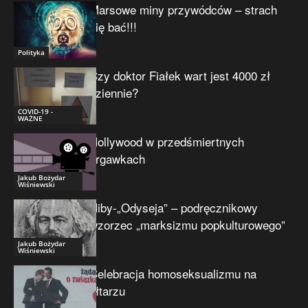
Marsowe miny przywódców – strach
się bać!!!
Polityka
Czy doktor Fiałek wart jest 4000 zł
dziennie?
COVID-19 -
WAŻNE
Hollywood w przedśmiertnych
drgawkach
Jakub Bożydar
Wiśniewski
Niby-„Odyseja” – podręcznikowy
wzorzec „marksizmu popkulturowego”
Jakub Bożydar
Wiśniewski
Celebracja homoseksualizmu na
ołtarzu