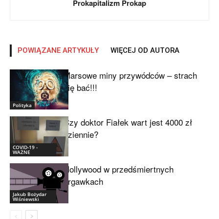
Prokapitalizm Prokap
POWIĄZANE ARTYKUŁY
WIĘCEJ OD AUTORA
Marsowe miny przywódców – strach
się bać!!!
Polityka
Czy doktor Fiałek wart jest 4000 zł
dziennie?
COVID-19 -
WAŻNE
Hollywood w przedśmiertnych
drgawkach
Jakub Bożydar
Wiśniewski