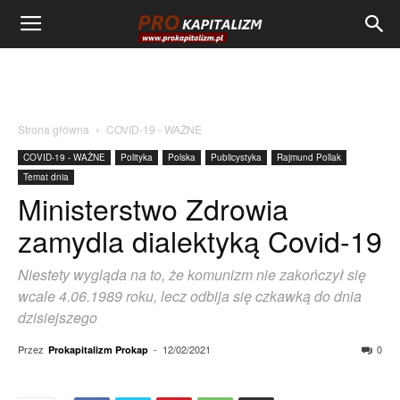
Strona główna
COVID-19 - WAŻNE
COVID-19 - WAŻNE
Polityka
Polska
Publicystyka
Rajmund Pollak
Temat dnia
Ministerstwo Zdrowia
zamydla dialektyką Covid-19
Niestety wygląda na to, że komunizm nie zakończył się
wcale 4.06.1989 roku, lecz odbija się czkawką do dnia
dzisiejszego
Przez
-
12/02/2021
0
Prokapitalizm Prokap