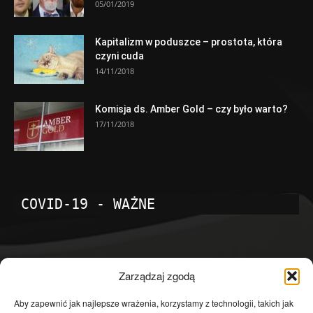
05/01/2019
Kapitalizm w poduszce – prostota, która
czyni cuda
14/11/2018
Komisja ds. Amber Gold – czy było warto?
17/11/2018
COVID-19 - WAŻNE
POPULARNE KATEGORIE
Zarządzaj zgodą
Temat dnia
4601
Aby zapewnić jak najlepsze wrażenia, korzystamy z technologii, takich jak