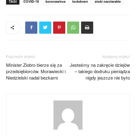
TAGI
COVID-19
koronawirus
lockdown
stoki narciarskie
Poprzedni artykuł
Następny artykuł
Minister Ziobro bierze się za
Jesteśmy na zakręcie dziejów
przedsiębiorców. Morawiecki i
– takiego dodruku pieniądza
Niedzielski nadal bezkarni
nigdy jeszcze nie było