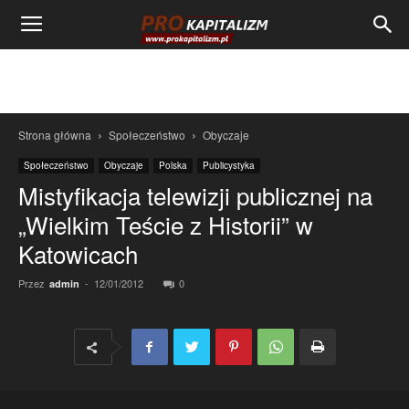
Strona główna
Społeczeństwo
Obyczaje
Społeczeństwo
Obyczaje
Polska
Publicystyka
Mistyfikacja telewizji publicznej na
„Wielkim Teście z Historii” w
Katowicach
Przez
-
12/01/2012
0
admin