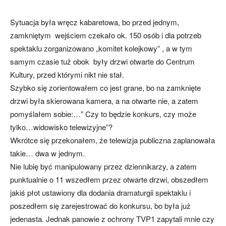
Sytuacja była wręcz kabaretowa, bo przed jednym,
zamkniętym wejściem czekało ok. 150 osób i dla potrzeb
spektaklu zorganizowano „komitet kolejkowy” , a w tym
samym czasie tuż obok były drzwi otwarte do Centrum
Kultury, przed którymi nikt nie stał.
Szybko się zorientowałem co jest grane, bo na zamknięte
drzwi była skierowana kamera, a na otwarte nie, a zatem
pomyślałem sobie:…” Czy to będzie konkurs, czy może
tylko…widowisko telewizyjne”?
Wkrótce się przekonałem, że telewizja publiczna zaplanowała
takie… dwa w jednym.
Nie lubię być manipulowany przez dziennikarzy, a zatem
punktualnie o 11 wszedłem przez otwarte drzwi, obszedłem
jakiś płot ustawiony dla dodania dramaturgii spektaklu i
poszedłem się zarejestrować do konkursu, bo była już
jedenasta. Jednak panowie z ochrony TVP1 zapytali mnie czy