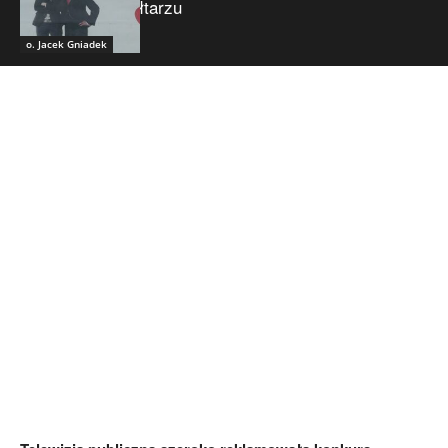
ołtarzu
o. Jacek Gniadek