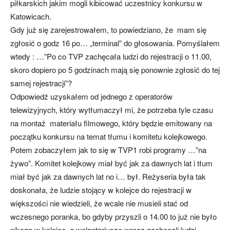
piłkarskich jakim mogli kibicować uczestnicy konkursu w
Katowicach.
Gdy już się zarejestrowałem, to powiedziano, że mam się
zgłosić o godz 16 po… „terminal” do głosowania. Pomyślałem
wtedy : …”Po co TVP zachęcała ludzi do rejestracji o 11.00,
skoro dopiero po 5 godzinach mają się ponownie zgłosić do tej
samej rejestracji”?
Odpowiedź uzyskałem od jednego z operatorów
telewizyjnych, który wytłumaczył mi, że potrzeba tyle czasu
na montaż materiału filmowego, który będzie emitowany na
początku konkursu na temat tłumu i komitetu kolejkowego.
Potem zobaczyłem jak to się w TVP1 robi programy …”na
żywo”. Komitet kolejkowy miał być jak za dawnych lat i tłum
miał być jak za dawnych lat no i… był. Reżyseria była tak
doskonała, że ludzie stojący w kolejce do rejestracji w
większości nie wiedzieli, że wcale nie musieli stać od
wczesnego poranka, bo gdyby przyszli o 14.00 to już nie było
nikogo w kolejce, a wolontariusze wręcz zachęcali ludzi