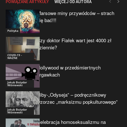
POWIĄZANE ARTYKUŁY
WIĘCEJ OD AUTORA
Marsowe miny przywódców – strach
się bać!!!
Polityka
Czy doktor Fiałek wart jest 4000 zł
dziennie?
COVID-19 -
WAŻNE
Hollywood w przedśmiertnych
drgawkach
Jakub Bożydar
Wiśniewski
Niby-„Odyseja” – podręcznikowy
wzorzec „marksizmu popkulturowego”
Jakub Bożydar
Wiśniewski
Celebracja homoseksualizmu na