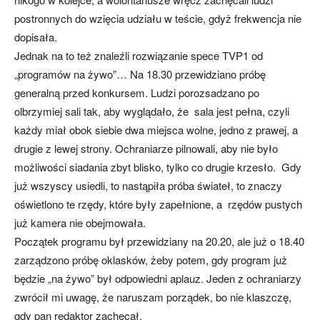
postronnych do wzięcia udziału w teście, gdyż frekwencja nie
dopisała.
Jednak na to też znaleźli rozwiązanie spece TVP1 od
„programów na żywo”… Na 18.30 przewidziano próbę
generalną przed konkursem. Ludzi porozsadzano po
olbrzymiej sali tak, aby wyglądało, że sala jest pełna, czyli
każdy miał obok siebie dwa miejsca wolne, jedno z prawej, a
drugie z lewej strony. Ochraniarze pilnowali, aby nie było
możliwości siadania zbyt blisko, tylko co drugie krzesło. Gdy
już wszyscy usiedli, to nastąpiła próba świateł, to znaczy
oświetlono te rzędy, które były zapełnione, a rzędów pustych
już kamera nie obejmowała.
Początek programu był przewidziany na 20.20, ale już o 18.40
zarządzono próbę oklasków, żeby potem, gdy program już
będzie „na żywo” był odpowiedni aplauz. Jeden z ochraniarzy
zwrócił mi uwagę, że naruszam porządek, bo nie klaszczę,
gdy pan redaktor zachęcał.