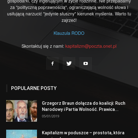
gospodarki, czy ingerującym w życie rodzinne. Nie przepadamy
za "polityczną poprawnością", ograniczającą wolność słowa i
usiłującą narzucić "jedynie słuszny" kierunek myślenia. Warto tu
zajrzeć!
Klauzula RODO
Skontaktuj się z nami:
kapitalizm@poczta.onet.pl
POPULARNE POSTY
Grzegorz Braun dołącza do koalicji: Ruch
Narodowy i Partia Wolność. Prawica...
05/01/2019
Kapitalizm w poduszce – prostota, która