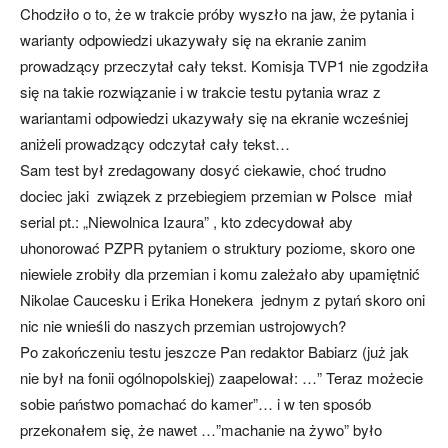
Chodziło o to, że w trakcie próby wyszło na jaw, że pytania i
warianty odpowiedzi ukazywały się na ekranie zanim
prowadzący przeczytał cały tekst. Komisja TVP1 nie zgodziła
się na takie rozwiązanie i w trakcie testu pytania wraz z
wariantami odpowiedzi ukazywały się na ekranie wcześniej
aniżeli prowadzący odczytał cały tekst…
Sam test był zredagowany dosyć ciekawie, choć trudno
dociec jaki związek z przebiegiem przemian w Polsce miał
serial pt.: „Niewolnica Izaura” , kto zdecydował aby
uhonorować PZPR pytaniem o struktury poziome, skoro one
niewiele zrobiły dla przemian i komu zależało aby upamiętnić
Nikolae Caucesku i Erika Honekera jednym z pytań skoro oni
nic nie wnieśli do naszych przemian ustrojowych?
Po zakończeniu testu jeszcze Pan redaktor Babiarz (już jak
nie był na fonii ogólnopolskiej) zaapelował: …” Teraz możecie
sobie państwo pomachać do kamer”… i w ten sposób
przekonałem się, że nawet …”machanie na żywo” było