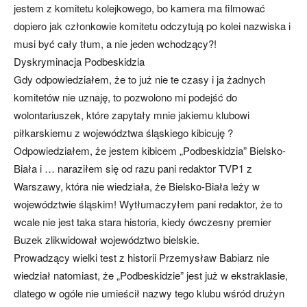
jestem z komitetu kolejkowego, bo kamera ma filmować
dopiero jak członkowie komitetu odczytują po kolei nazwiska i
musi być cały tłum, a nie jeden wchodzący?!
Dyskryminacja Podbeskidzia
Gdy odpowiedziałem, że to już nie te czasy i ja żadnych
komitetów nie uznaję, to pozwolono mi podejść do
wolontariuszek, które zapytały mnie jakiemu klubowi
piłkarskiemu z województwa śląskiego kibicuję ?
Odpowiedziałem, że jestem kibicem „Podbeskidzia” Bielsko-
Biała i … naraziłem się od razu pani redaktor TVP1 z
Warszawy, która nie wiedziała, że Bielsko-Biała leży w
województwie śląskim! Wytłumaczyłem pani redaktor, że to
wcale nie jest taka stara historia, kiedy ówczesny premier
Buzek zlikwidował województwo bielskie.
Prowadzący wielki test z historii Przemysław Babiarz nie
wiedział natomiast, że „Podbeskidzie” jest już w ekstraklasie,
dlatego w ogóle nie umieścił nazwy tego klubu wśród drużyn