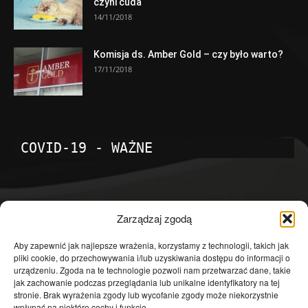
czyni cuda
14/11/2018
Komisja ds. Amber Gold – czy było warto?
17/11/2018
COVID-19 - WAŻNE
POPULARNE KATEGORIE
Zarządzaj zgodą
Temat dnia
4601
Aby zapewnić jak najlepsze wrażenia, korzystamy z technologii, takich jak
pliki cookie, do przechowywania i/lub uzyskiwania dostępu do informacji o
Publicystyka
4363
urządzeniu. Zgoda na te technologie pozwoli nam przetwarzać dane, takie
jak zachowanie podczas przeglądania lub unikalne identyfikatory na tej
Polityka
3639
stronie. Brak wyrażenia zgody lub wycofanie zgody może niekorzystnie
Polska
3462
wpłynąć na niektóre cechy i funkcje.