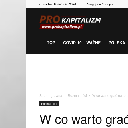
czwartek, 6 sierpnia, 2026
Zaloguj się / Dołącz
Prokapitalizm,
gospodarka,
TOP
COVID-19 – WAŻNE
POLSKA
polityka,
historia,
Strona główna
Rozmaitości
W co warto grać na te
Rozmaitości
newsy
W co warto grać