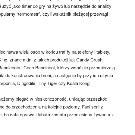
żyć jako timer do gry na żywo lub narzędzie do analizy
opularny “termometr”, czyli wskaźnik bieżącej przewagi
iństwa wielu osób w końcu trafiły na telefony i tablety.
ing, znane m.in. z takich produkcji jak Candy Crush.
andicoota i Coco Bandicoot, którzy wspólnie przemierzają
ki do konstruowania broni, a następnie by przy ich użyciu
rporilla, Dingodile, Tiny Tiger czy Koala Kong.
możemy biegać w nieskończoność, unikając przeszkód i
e do przechodzenia na kolejne poziomy. Fani serii z
e, bo cała oprawa i fabuła została przeniesiona żywcem z