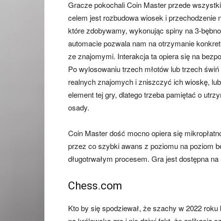
Gracze pokochali Coin Master przede wszystk
celem jest rozbudowa wiosek i przechodzenie n
które zdobywamy, wykonując spiny na 3-bębn
automacie pozwala nam na otrzymanie konkretnej
ze znajomymi. Interakcja ta opiera się na bez
Po wylosowaniu trzech młotów lub trzech świ
realnych znajomych i zniszczyć ich wioskę, lu
element tej gry, dlatego trzeba pamiętać o utrz
osady.
Coin Master dość mocno opiera się mikropłatn
przez co szybki awans z poziomu na poziom b
długotrwałym procesem. Gra jest dostępna na u
Chess.com
Kto by się spodziewał, że szachy w 2022 roku 
na królewską grę i nie dziwi fakt, że aplikacj