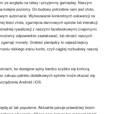
im ze względu na łatwy i przyjemny gameplay. Naszym
a kolejne poziomy. Do budowy potrzebne nam jest złoto,
owym automacie. Wylosowanie konkretnych sekwencji na
 ilości złota, zgarnięcia darmowych spinów lub interakcji
pośredniej rywalizacji z naszymi facebookowymi znajomymi.
ń możemy odpowiednio zaatakować, lub okraść naszych
b zgarnąć monety. Grabież pieniędzy to najważniejszy
ymaniu niskiego stanu konto, czyli ciągłej rozbudowy naszej
ościach, bo dostępne spiny bardzo szybko się kończą,
ez zakupu pakietu dodatkowych spinów może okazać się
rządzenia Android i iOS.
będą aż tak popularne. Aktualnie panuje prawdziwy boom
a szachowa od serwisu Chess.com jest na ten moment aż tak