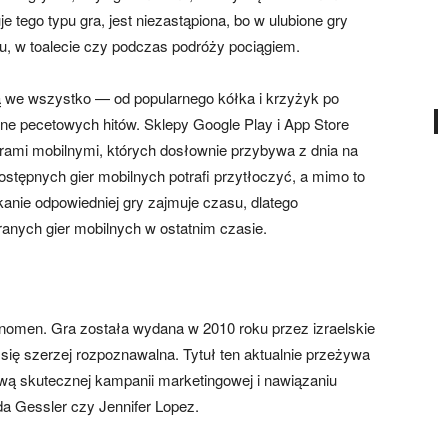
 tego typu gra, jest niezastąpiona, bo w ulubione gry
, w toalecie czy podczas podróży pociągiem.
ją we wszystko — od popularnego kółka i krzyżyk po
e pecetowych hitów. Sklepy Google Play i App Store
rami mobilnymi, których dosłownie przybywa z dnia na
ostępnych gier mobilnych potrafi przytłoczyć, a mimo to
kanie odpowiedniej gry zajmuje czasu, dlatego
ranych gier mobilnych w ostatnim czasie.
enomen. Gra została wydana w 2010 roku przez izraelskie
 się szerzej rozpoznawalna. Tytuł ten aktualnie przeżywa
ą skutecznej kampanii marketingowej i nawiązaniu
a Gessler czy Jennifer Lopez.