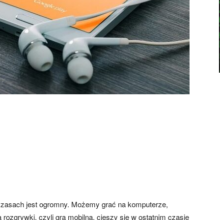
h czasach jest ogromny. Możemy grać na komputerze,
a rozgrywki, czyli gra mobilna, cieszy się w ostatnim czasie