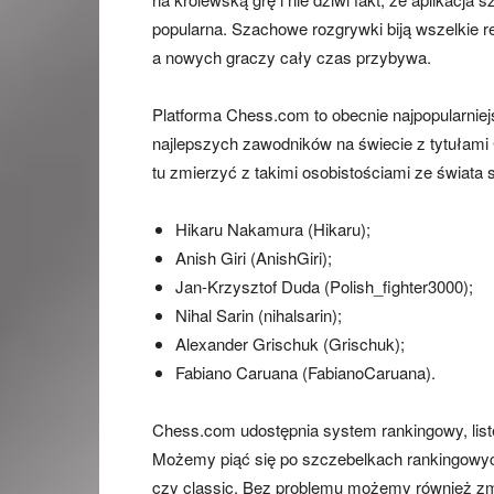
popularna. Szachowe rozgrywki biją wszelkie re
a nowych graczy cały czas przybywa.
Platforma Chess.com to obecnie najpopularniej
najlepszych zawodników na świecie z tytułam
tu zmierzyć z takimi osobistościami ze świata 
Hikaru Nakamura (Hikaru);
Anish Giri (AnishGiri);
Jan-Krzysztof Duda (Polish_fighter3000);
Nihal Sarin (nihalsarin);
Alexander Grischuk (Grischuk);
Fabiano Caruana (FabianoCaruana).
Chess.com udostępnia system rankingowy, listę z
Możemy piąć się po szczebelkach rankingowych
czy classic. Bez problemu możemy również zm