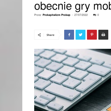
obecnie gry mob
Przez
-
27/07/2022
0
Prokapitalizm Prokap
Share