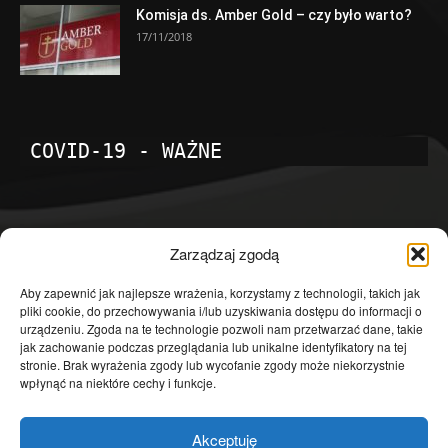
Komisja ds. Amber Gold – czy było warto?
17/11/2018
COVID-19 - WAŻNE
POPULARNE KATEGORIE
Zarządzaj zgodą
Temat dnia
4601
Aby zapewnić jak najlepsze wrażenia, korzystamy z technologii, takich jak
pliki cookie, do przechowywania i/lub uzyskiwania dostępu do informacji o
Publicystyka
4363
urządzeniu. Zgoda na te technologie pozwoli nam przetwarzać dane, takie
jak zachowanie podczas przeglądania lub unikalne identyfikatory na tej
Polityka
3639
stronie. Brak wyrażenia zgody lub wycofanie zgody może niekorzystnie
Polska
3462
wpłynąć na niektóre cechy i funkcje.
Społeczeństwo
2823
Akceptuję
Kraj
1290