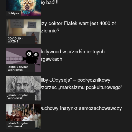
się bać!!!
Polityka
Czy doktor Fiałek wart jest 4000 zł
dziennie?
COVID-19 -
WAŻNE
Hollywood w przedśmiertnych
drgawkach
Jakub Bożydar
Wiśniewski
Niby-„Odyseja” – podręcznikowy
wzorzec „marksizmu popkulturowego”
Jakub Bożydar
Wiśniewski
Duchowy instynkt samozachowawczy
Jakub Bożydar
Wiśniewski