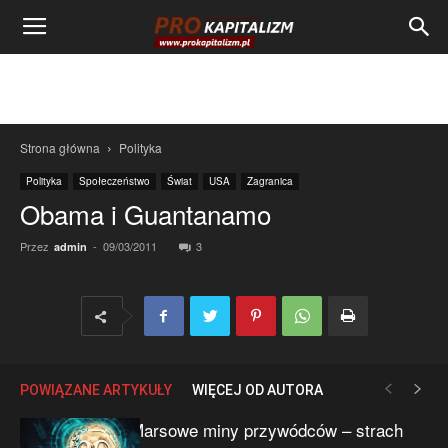
Strona główna
Polityka
Polityka
Społeczeństwo
Świat
USA
Zagranica
Obama i Guantanamo
Przez
-
09/03/2011
3
admin
POWIĄZANE ARTYKUŁY
WIĘCEJ OD AUTORA
Marsowe miny przywódców – strach