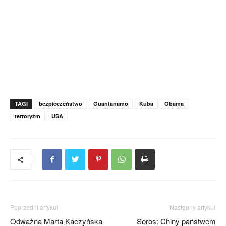
TAGI
bezpieczeństwo
Guantanamo
Kuba
Obama
terroryzm
USA
Poprzedni artykuł
Następny artykuł
Odważna Marta Kaczyńska
Soros: Chiny państwem