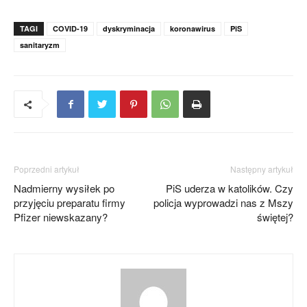
TAGI
COVID-19
dyskryminacja
koronawirus
PiS
sanitaryzm
Poprzedni artykuł
Następny artykuł
Nadmierny wysiłek po
PiS uderza w katolików. Czy
przyjęciu preparatu firmy
policja wyprowadzi nas z Mszy
Pfizer niewskazany?
świętej?