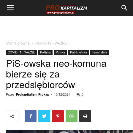
Strona główna
COVID-19 - WAŻNE
COVID-19 - WAŻNE
Polityka
Polska
Publicystyka
Temat dnia
PiS-owska neo-komuna
bierze się za
przedsiębiorców
Przez
-
13/12/2021
0
Prokapitalizm Prokap