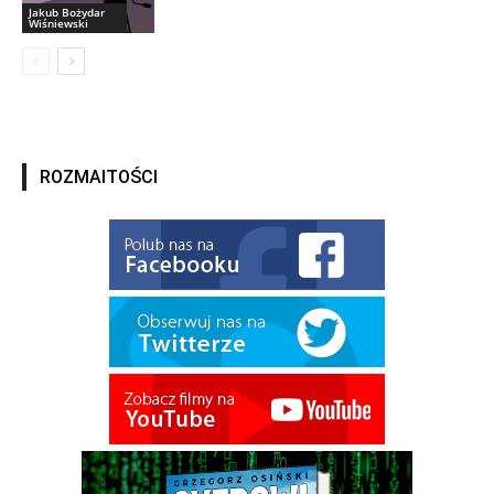
Jakub Bożydar
Wiśniewski
ROZMAITOŚCI