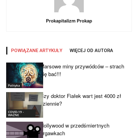
Prokapitalizm Prokap
POWIĄZANE ARTYKUŁY
WIĘCEJ OD AUTORA
Marsowe miny przywódców – strach
się bać!!!
Polityka
Czy doktor Fiałek wart jest 4000 zł
dziennie?
COVID-19 -
WAŻNE
Hollywood w przedśmiertnych
drgawkach