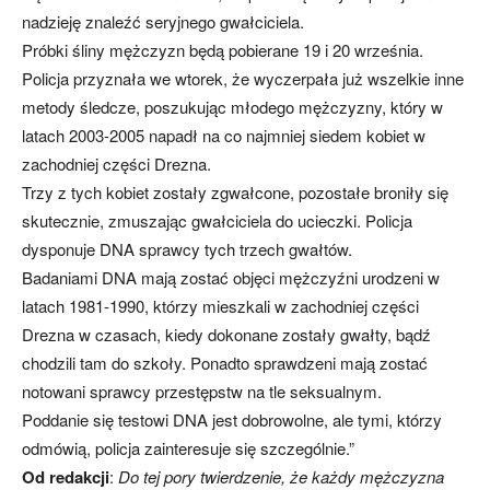
nadzieję znaleźć seryjnego gwałciciela.
Próbki śliny mężczyzn będą pobierane 19 i 20 września.
Policja przyznała we wtorek, że wyczerpała już wszelkie inne
metody śledcze, poszukując młodego mężczyzny, który w
latach 2003-2005 napadł na co najmniej siedem kobiet w
zachodniej części Drezna.
Trzy z tych kobiet zostały zgwałcone, pozostałe broniły się
skutecznie, zmuszając gwałciciela do ucieczki. Policja
dysponuje DNA sprawcy tych trzech gwałtów.
Badaniami DNA mają zostać objęci mężczyźni urodzeni w
latach 1981-1990, którzy mieszkali w zachodniej części
Drezna w czasach, kiedy dokonane zostały gwałty, bądź
chodzili tam do szkoły. Ponadto sprawdzeni mają zostać
notowani sprawcy przestępstw na tle seksualnym.
Poddanie się testowi DNA jest dobrowolne, ale tymi, którzy
odmówią, policja zainteresuje się szczególnie.”
Od redakcji
:
Do tej pory twierdzenie, że każdy mężczyzna