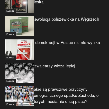
klęska
Europa
Rewolucja bolszewicka na Węgrzech
Europa
Z demokracji w Polsce nic nie wynika
Europa
Szwajcarzy widzą lepiej
Europa
Jakie są prawdziwe przyczyny
demograficznego upadku Zachodu, o
których media nie chcą pisać?
Europa