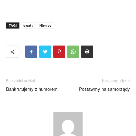
TAGI
gwałt
Niemcy
Poprzedni artykuł
Następny artykuł
Bankrutujemy z humorem
Postawmy na samorządy