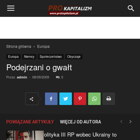
Strona główna
Europa
Europa
Niemcy
Społeczeństwo
Obyczaje
Podejrzani o gwałt
Przez
-
08/09/2009
0
admin
POWIĄZANE ARTYKUŁY
WIĘCEJ OD AUTORA
Polityka III RP wobec Ukrainy to