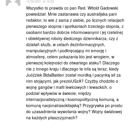
12/06/2021 at 16:52
Wszystko to prawda co pan Red. Witold Gadowski
powiedział. Mnie zastanawia czy australijska pani
redaktor, to wie z sama z siebie, po licznych relacjach
pierwszego stopnia i spotkaniach trzeciego stopnia, z
osobami bardzo dobrze informowanymi i jej rzetelnej
i obiektywnej roboty śledczego dziennikarza, czy z
działañ służb, w celach dezinformacyjnych,
manipulacyjnych i podkręcający mi emocję i
atmosferę, celem pokazania kto jest wrogiem, w
pierwszej kolejności do otwartego ataku? Dlaczego
nie z innego kraju i dlaczego te infa są teraz, kiedy
Juóźziek BidaBaiden został mordką i pacynką sił za
nim stojącymi, jak prezioUSzA? Czyżby chodziło o
wojnę gangów i mafii lewicowych i lewackich, o
podział wpływów w świecie; między
internacjonalistyczną i kosmopolityczną komuną, a
komuną nacjonalrasokitajską? Przygrywka po prostu
do uzasadnienia wywołania wojny? Wojny światowej
na każdych płaszczyznach?