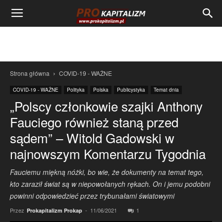
Strona główna
COVID-19 - WAŻNE
COVID-19 - WAŻNE
Polityka
Polska
Publicystyka
Temat dnia
„Polscy członkowie szajki Anthony
Fauciego również staną przed
sądem” – Witold Gadowski w
najnowszym Komentarzu Tygodnia
Fauciemu miękną nóżki, bo wie, że dokumenty na temat tego,
kto zaraził świat są w niepowołanych rękach. On i jemu podobni
powinni odpowiedzieć przez trybunałami światowymi
Przez
-
11/06/2021
1
Prokapitalizm Prokap