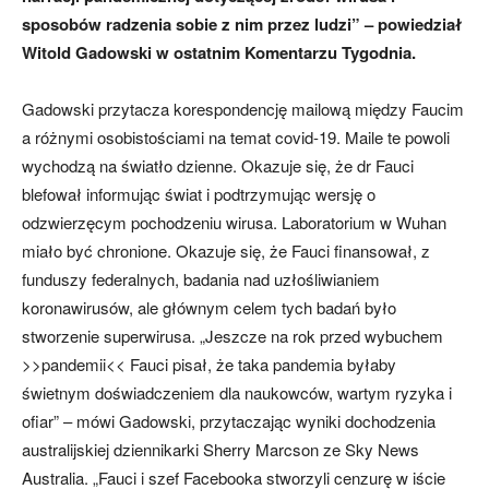
sposobów radzenia sobie z nim przez ludzi” – powiedział
Witold Gadowski w ostatnim Komentarzu Tygodnia.
Gadowski przytacza korespondencję mailową między Faucim
a różnymi osobistościami na temat covid-19. Maile te powoli
wychodzą na światło dzienne. Okazuje się, że dr Fauci
blefował informując świat i podtrzymując wersję o
odzwierzęcym pochodzeniu wirusa. Laboratorium w Wuhan
miało być chronione. Okazuje się, że Fauci finansował, z
funduszy federalnych, badania nad uzłośliwianiem
koronawirusów, ale głównym celem tych badań było
stworzenie superwirusa. „Jeszcze na rok przed wybuchem
>>pandemii<< Fauci pisał, że taka pandemia byłaby
świetnym doświadczeniem dla naukowców, wartym ryzyka i
ofiar” – mówi Gadowski, przytaczając wyniki dochodzenia
australijskiej dziennikarki Sherry Marcson ze Sky News
Australia. „Fauci i szef Facebooka stworzyli cenzurę w iście