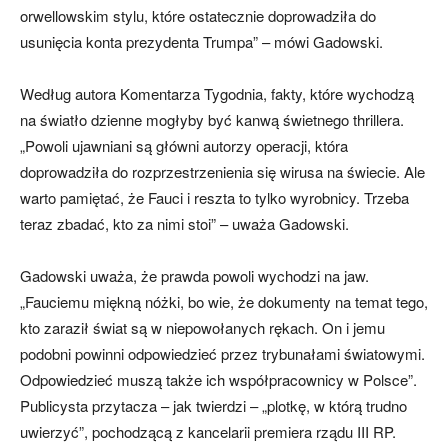
orwellowskim stylu, które ostatecznie doprowadziła do
usunięcia konta prezydenta Trumpa” – mówi Gadowski.
Według autora Komentarza Tygodnia, fakty, które wychodzą
na światło dzienne mogłyby być kanwą świetnego thrillera.
„Powoli ujawniani są główni autorzy operacji, która
doprowadziła do rozprzestrzenienia się wirusa na świecie. Ale
warto pamiętać, że Fauci i reszta to tylko wyrobnicy. Trzeba
teraz zbadać, kto za nimi stoi” – uważa Gadowski.
Gadowski uważa, że prawda powoli wychodzi na jaw.
„Fauciemu miękną nóżki, bo wie, że dokumenty na temat tego,
kto zaraził świat są w niepowołanych rękach. On i jemu
podobni powinni odpowiedzieć przez trybunałami światowymi.
Odpowiedzieć muszą także ich współpracownicy w Polsce”.
Publicysta przytacza – jak twierdzi – „plotkę, w którą trudno
uwierzyć”, pochodzącą z kancelarii premiera rządu III RP.