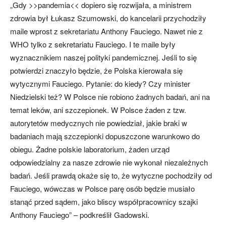
„Gdy >>pandemia<< dopiero się rozwijała, a ministrem
zdrowia był Łukasz Szumowski, do kancelarii przychodziły
maile wprost z sekretariatu Anthony Fauciego. Nawet nie z
WHO tylko z sekretariatu Fauciego. I te maile były
wyznacznikiem naszej polityki pandemicznej. Jeśli to się
potwierdzi znaczyło będzie, że Polska kierowała się
wytycznymi Fauciego. Pytanie: do kiedy? Czy minister
Niedzielski też? W Polsce nie robiono żadnych badań, ani na
temat leków, ani szczepionek. W Polsce żaden z tzw.
autorytetów medycznych nie powiedział, jakie braki w
badaniach mają szczepionki dopuszczone warunkowo do
obiegu. Żadne polskie laboratorium, żaden urząd
odpowiedzialny za nasze zdrowie nie wykonał niezależnych
badań. Jeśli prawdą okaże się to, że wytyczne pochodziły od
Fauciego, wówczas w Polsce parę osób będzie musiało
stanąć przed sądem, jako bliscy współpracownicy szajki
Anthony Fauciego” – podkreślił Gadowski.