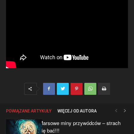
POWIĄZANE ARTYKUŁY
WIĘCEJ OD AUTORA
Marsowe miny przywódców – strach
się bać!!!