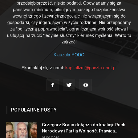
przedsiębiorczość, niskie podatki. Opowiadamy się za
państwem minimum, pilnującym naszego bezpieczeństwa
wewnętrznego i zewnętrznego, ale nie wtrącającym się do
gospodarki, czy ingerującym w życie rodzinne. Nie przepadamy
za "polityczną poprawnością", ograniczającą wolność słowa i
usiłującą narzucić "jedynie słuszny" kierunek myślenia. Warto tu
zajrzeć!
Klauzula RODO
Skontaktuj się z nami:
kapitalizm@poczta.onet.pl
POPULARNE POSTY
Grzegorz Braun dołącza do koalicji: Ruch
Narodowy i Partia Wolność. Prawica...
05/01/2019