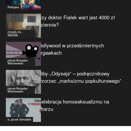
Polityka
Czy doktor Fiałek wart jest 4000 zł
dziennie?
COVID-19 -
WAŻNE
Hollywood w przedśmiertnych
drgawkach
Jakub Bożydar
Wiśniewski
Niby-„Odyseja” – podręcznikowy
wzorzec „marksizmu popkulturowego”
Jakub Bożydar
Wiśniewski
Celebracja homoseksualizmu na
ołtarzu
o. Jacek Gniadek