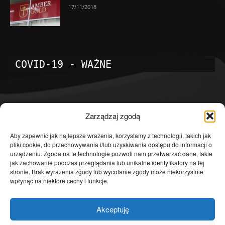
17/11/2018
COVID-19 - WAŻNE
POPULARNE KATEGORIE
Zarządzaj zgodą
Temat dnia
4602
Aby zapewnić jak najlepsze wrażenia, korzystamy z technologii, takich jak
pliki cookie, do przechowywania i/lub uzyskiwania dostępu do informacji o
Publicystyka
4364
urządzeniu. Zgoda na te technologie pozwoli nam przetwarzać dane, takie
jak zachowanie podczas przeglądania lub unikalne identyfikatory na tej
Polityka
3640
stronie. Brak wyrażenia zgody lub wycofanie zgody może niekorzystnie
Polska
3462
wpłynąć na niektóre cechy i funkcje.
Społeczeństwo
2823
Akceptuję
Kraj
1290