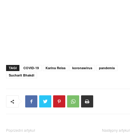
TAGI
COVID-19
Karina Reiss
koronawirus
pandemia
Sucharit Bhakdi
Poprzedni artykuł
Następny artykuł