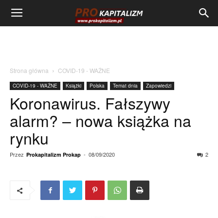
Strona główna
COVID-19 - WAŻNE
COVID-19 - WAŻNE
Książki
Polska
Temat dnia
Zapowiedzi
Koronawirus. Fałszywy
alarm? – nowa książka na
rynku
Przez
-
08/09/2020
2
Prokapitalizm Prokap