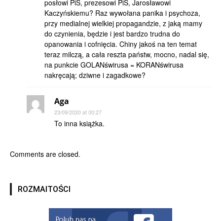
posłowi PiS, prezesowi PiS, Jarosławowi
Kaczyńskiemu? Raz wywołana panika i psychoza,
przy medialnej wielkiej propagandzie, z jaką mamy
do czynienia, będzie i jest bardzo trudna do
opanowania i cofnięcia. Chiny jakoś na ten temat
teraz milczą, a cała reszta państw, mocno, nadal się,
na punkcie GOLANświrusa = KORANświrusa
nakręcają; dziwne i zagadkowe?
Aga
23/09/2020 at 00:27
To inna książka.
Comments are closed.
ROZMAITOŚCI