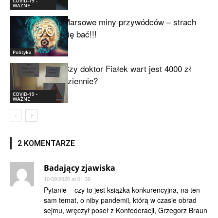
COVID-19 -
WAŻNE
Marsowe miny przywódców – strach
się bać!!!
Polityka
Czy doktor Fiałek wart jest 4000 zł
dziennie?
COVID-19 -
WAŻNE
2 KOMENTARZE
Badający zjawiska
10/09/2020 at 01:36
Pytanie – czy to jest książka konkurencyjna, na ten
sam temat, o niby pandemii, którą w czasie obrad
sejmu, wręczył poseł z Konfederacji, Grzegorz Braun