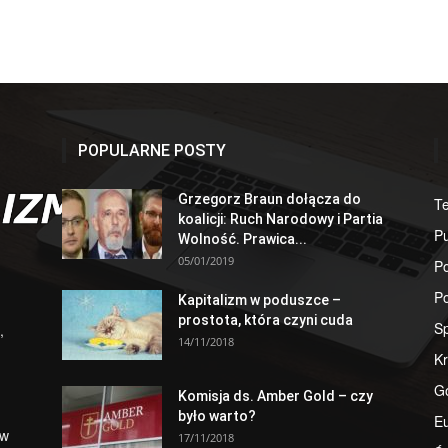
POPULARNE POSTY
Grzegorz Braun dołącza do
T
koalicji: Ruch Narodowy i Partia
Pu
Wolność. Prawica...
05/01/2019
Po
Po
Kapitalizm w poduszce –
prostota, która czyni cuda
S
,
14/11/2018
Kr
G
Komisja ds. Amber Gold – czy
było warto?
E
 w
17/11/2018