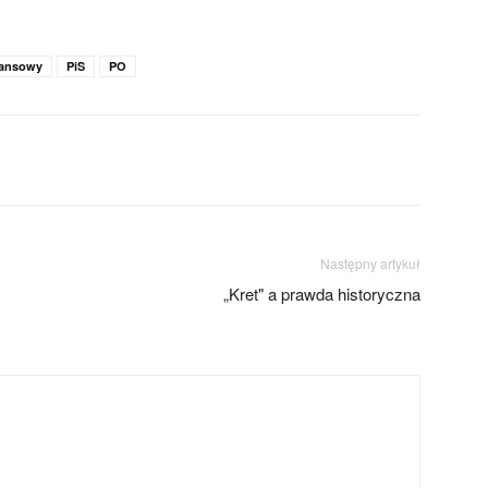
nansowy
PiS
PO
Następny artykuł
„Kret" a prawda historyczna