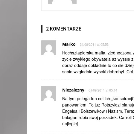
2 KOMENTARZE
Marko
31/08/2011 at 05:53
Hochsztaplerska mafia, zjednoczona z
zycie zwyklego obywatela az wyssie z
obraz oddaje dokladnie to co sie dzi
sobie wzglednie wysoki dobrobyt. Cel
Niezalezny
01/09/2011 at 05:14
Na tym polega ten cel ich „konspiracj
panowaniem. To juz Rotszyldzi planuj
Engelsa i Bolszewikow i Nazism. Ter
balagan robia swoj porzadek. Carrol
najlepiej.