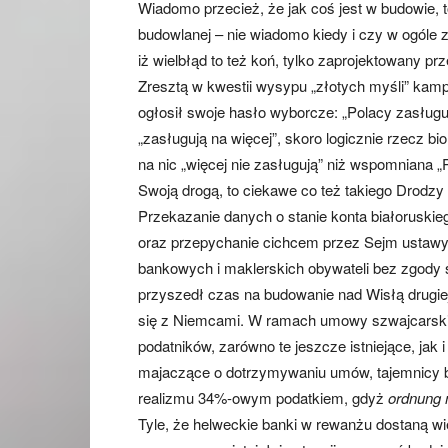
Wiadomo przecież, że jak coś jest w budowie, to
budowlanej – nie wiadomo kiedy i czy w ogóle z
iż wielbłąd to też koń, tylko zaprojektowany prz
Zresztą w kwestii wysypu „złotych myśli” kamp
ogłosił swoje hasło wyborcze: „Polacy zasługuj
„zasługują na więcej”, skoro logicznie rzecz bi
na nic „więcej nie zasługują” niż wspomniana „
Swoją drogą, to ciekawe co też takiego Drodz
Przekazanie danych o stanie konta białoruskie
oraz przepychanie cichcem przez Sejm ustawy, d
bankowych i maklerskich obywateli bez zgody sąd
przyszedł czas na budowanie nad Wisłą drugie
się z Niemcami. W ramach umowy szwajcarskie
podatników, zarówno te jeszcze istniejące, jak
majaczące o dotrzymywaniu umów, tajemnicy b
realizmu 34%-owym podatkiem, gdyż
ordnung 
Tyle, że helweckie banki w rewanżu dostaną w