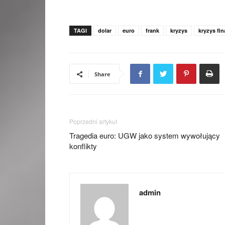
TAGI
dolar
euro
frank
kryzys
kryzys fi
Share
Poprzedni artykuł
Tragedia euro: UGW jako system wywołujący
konflikty
admin