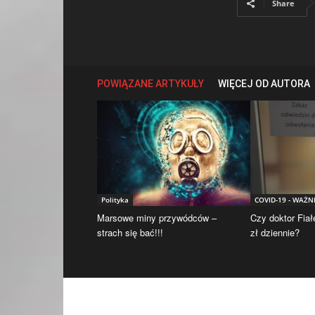
Share
POWIĄZANE ARTYKUŁY
WIĘCEJ OD AUTORA
Polityka
COVID-19 - WAŻN
Marsowe miny przywódców –
Czy doktor Fiał
strach się bać!!!
zł dziennie?