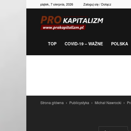
piątek, 7 sierpnia, 2026
Zaloguj się / Dołącz
Prokapitalizm,
gospodarka,
TOP
COVID-19 – WAŻNE
POLSKA
polityka,
historia,
Strona główna
Publicystyka
Michał Nawrocki
Pr
newsy