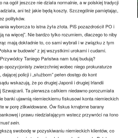
 na ogół jeszcze nie działa normalnie, a w polskiej tradycji
adziała, ani też jakie będą koszty. Szczególnie pamiętając,
ez polityków.
ania wyborcza to istna żyła złota. PiS pozazdrościł PO i
ą na więcej”. Nie bardzo tylko rozumiem, dlaczego to niby
orąc mają dokładnie to, co sami wybrali i w związku z tym
Polska w budowie” z jej wszystkimi urokami i cudami.
y Przywódcy Taniego Państwa nam tutaj budują?
go opozycjonisty zwierzchniej wobec niego prokuraturze
ającej policji i „służbom” pełen dostęp do kont
u wskazują, że po drugiej Japonii i drugiej Irlandii
j Szwajcarii. Ta pierwsza całkiem niedawno porozumiała
 banki ujawnią niemieckiemu fiskusowi konta niemieckich
 i te w porę zlikwidowane. Ów fiskus krnąbrne barany
ankowej i prawu niedziałającym wstecz przywróci na łono
must sein
.
iększą swobodę w pozyskiwaniu niemieckich klientów, co