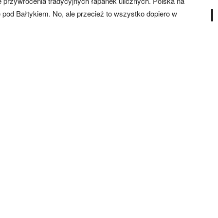
e przywrócenia tradycyjnych łapanek ulicznych. Polska na
ę pod Bałtykiem. No, ale przecież to wszystko dopiero w