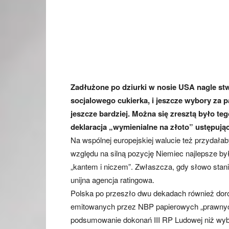
Zadłużone po dziurki w nosie USA nagle stwi
socjalowego cukierka, i jeszcze wybory za p
jeszcze bardziej. Można się zresztą było t
deklaracja „wymienialne na złoto” ustępują
Na wspólnej europejskiej walucie też przydała
względu na silną pozycję Niemiec najlepsze był
„kantem i niczem”. Zwłaszcza, gdy słowo stani
unijna agencja ratingowa.
Polska po przeszło dwu dekadach również dorob
emitowanych przez NBP papierowych „prawnych
podsumowanie dokonań III RP Ludowej niż wybor