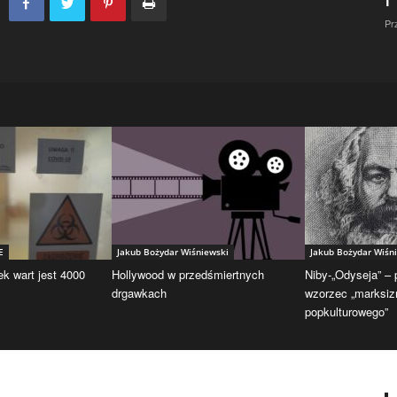
Pr
E
Jakub Bożydar Wiśniewski
Jakub Bożydar Wiśn
ek wart jest 4000
Hollywood w przedśmiertnych
Niby-„Odyseja” –
drgawkach
wzorzec „marksi
popkulturowego”