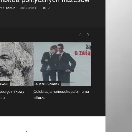
zez
-
30/08/2011
2
admin
iewski
o. Jacek Gniadek
 podręcznikowy
Celebracja homoseksualizmu na
zmu
ołtarzu