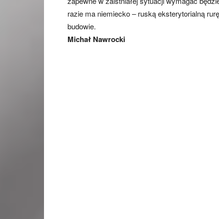
zapewne w zaistniałej sytuacji wymagać będzi
razie ma niemiecko – ruską eksterytorialną rur
budowie.
Michał Nawrocki