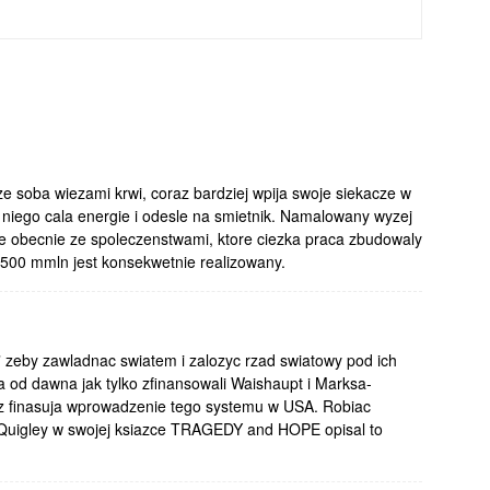
e soba wiezami krwi, coraz bardziej wpija swoje siekacze w
 niego cala energie i odesle na smietnik. Namalowany wyzej
eje obecnie ze spoleczenstwami, ktore ciezka praca zbudowaly
 500 mmln jest konsekwetnie realizowany.
i” zeby zawladnac swiatem i zalozyc rzad swiatowy pod ich
a od dawna jak tylko zfinansowali Waishaupt i Marksa-
az finasuja wprowadzenie tego systemu w USA. Robiac
l Quigley w swojej ksiazce TRAGEDY and HOPE opisal to