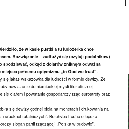
erdziło, że w kasie pustki a tu ludożerka chce
asem. Rozwiązanie – zadłużyć się (czytaj: podatników)
ego spodziewać, odkąd z dolarów zniknęła odważna
c miejsca pełnemu optymizmu „in God we trust”.
by się jakaś wskazówka dla ludności w formie dewizy. Ze
oby nawiązanie do niemieckiej myśli filozoficznej –
e się ciałem i powstanie gospodarczy rząd eurostrefy oraz
iła się dewizy godnej bicia na monetach i drukowania na
 środkach płatniczych”. Bo chyba trudno o lepsze
czy slogan partii rządzącej: „Polska w budowie”.