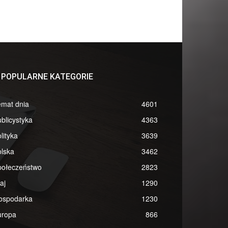
POPULARNE KATEGORIE
emat dnia
4601
blicystyka
4363
lityka
3639
lska
3462
połeczeństwo
2823
aj
1290
ospodarka
1230
uropa
866