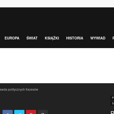
EUROPA
ŚWIAT
KSIĄŻKI
HISTORIA
WYWIAD
awda politycznych frazesów
P
S
P