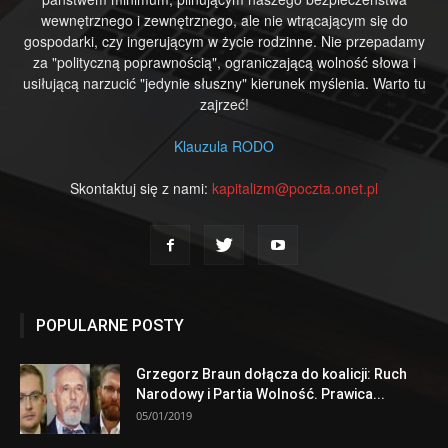
wewnętrznego i zewnętrznego, ale nie wtrącającym się do
gospodarki, czy ingerującym w życie rodzinne. Nie przepadamy
za "polityczną poprawnością", ograniczającą wolność słowa i
usiłującą narzucić "jedynie słuszny" kierunek myślenia. Warto tu
zajrzeć!
Klauzula RODO
Skontaktuj się z nami:
kapitalizm@poczta.onet.pl
POPULARNE POSTY
Grzegorz Braun dołącza do koalicji: Ruch
Narodowy i Partia Wolność. Prawica...
05/01/2019