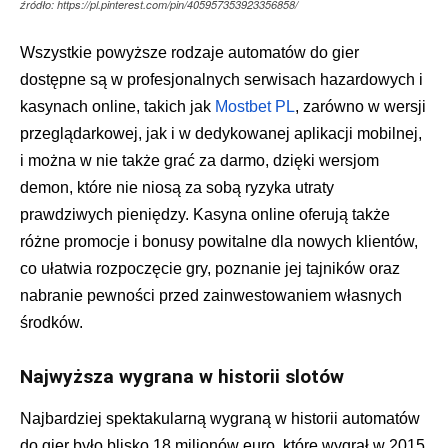
źródło: https://pl.pinterest.com/pin/405957353923356858/
Wszystkie powyższe rodzaje automatów do gier
dostępne są w profesjonalnych serwisach hazardowych i
kasynach online, takich jak
Mostbet PL
, zarówno w wersji
przeglądarkowej, jak i w dedykowanej aplikacji mobilnej,
i można w nie także grać za darmo, dzięki wersjom
demon, które nie niosą za sobą ryzyka utraty
prawdziwych pieniędzy. Kasyna online oferują także
różne promocje i bonusy powitalne dla nowych klientów,
co ułatwia rozpoczęcie gry, poznanie jej tajników oraz
nabranie pewności przed zainwestowaniem własnych
środków.
Najwyższa wygrana w historii slotów
Najbardziej spektakularną wygraną w historii automatów
do gier było blisko 18 milionów euro, które wygrał w 2015