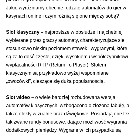
Jakie wyróżniamy obecnie rodzaje automatów do gier w
kasynach online i czym różnią się one między sobą?
Slot klasyczny –
najprostsze w obsłudze i najchętniej
wybierane przez graczy automaty, charakteryzujące się
stosunkowo niskim poziomem stawek i wygranymi, które
są za to dość częste, dzięki wysokiemu współczynnikowi
wypłacalności RTP (Return To Player). Slotem
klasycznym są przykładowo wyżej wspomniane
„owocówki”, cieszące się dużą popularnością.
Slot wideo –
o wiele bardziej rozbudowana wersja
automatów klasycznych, wzbogacona o złożoną fabułę, a
także efekty wizualne oraz dźwiękowe. Posiadają one też
tak zwane rundy bonusowe, dające możliwość wygrania
dodatkowych pieniędzy. Wygrane w ich przypadku są