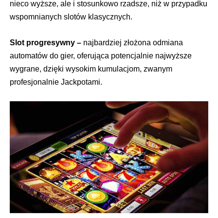
nieco wyższe, ale i stosunkowo rzadsze, niż w przypadku
wspomnianych slotów klasycznych.
Slot progresywny –
najbardziej złożona odmiana
automatów do gier, oferująca potencjalnie najwyższe
wygrane, dzięki wysokim kumulacjom, zwanym
profesjonalnie Jackpotami.