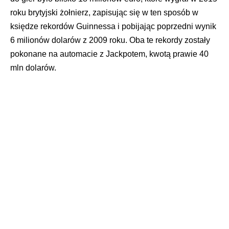
roku brytyjski żołnierz, zapisując się w ten sposób w
księdze rekordów Guinnessa i pobijając poprzedni wynik
6 milionów dolarów z 2009 roku. Oba te rekordy zostały
pokonane na automacie z Jackpotem, kwotą prawie 40
mln dolarów.