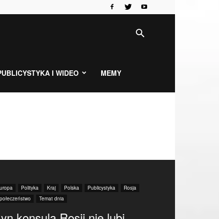
PUBLICYSTYKA I WIDEO
MEMY
uropa
Polityka
Kraj
Polska
Publicystyka
Rosja
połeczeństwo
Temat dnia
yn konsula Rosji nie lubi