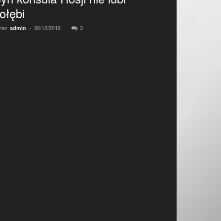
ołębi
zez
-
30/12/2012
3
admin