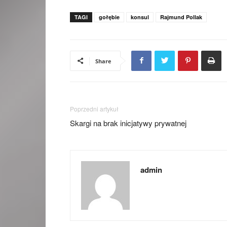
TAGI
gołębie
konsul
Rajmund Pollak
Share
Poprzedni artykuł
Skargi na brak inicjatywy prywatnej
admin