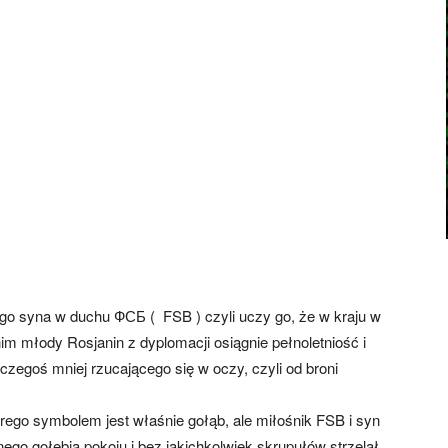
go syna w duchu ФСБ ( FSB ) czyli uczy go, że w kraju w
im młody Rosjanin z dyplomacji osiągnie pełnoletniość i
 czegoś mniej rzucającego się w oczy, czyli od broni
órego symbolem jest właśnie gołąb, ale miłośnik FSB i syn
nego gołębia pokoju i bez jakichkolwiek skrupułów strzelał