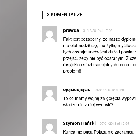
3 KOMENTARZE
prawda
31/12/2012 at 17:02
Fakt jest bezsporny, że nasze dyploma
małolat nudził się, ma żyłkę myśliwską 
tych obsrajmurków jest dużo i powinno
przejść, żeby nie być obsranym. Z cz
rosyjskich służb specjalnych na co m
problem!!
ojejciuojejciu
01/01/2013 at 12:28
To co mamy wojnę za gołębia wypowied
władze nic z niej wydusić?
Szymon Irański
07/01/2013 at 12:55
Kurica nie ptica Polsza nie zagranica