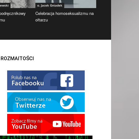
iewski
o. Jacek Gniadek
 podręcznikowy
Celebracja homoseksualizmu na
zmu
ołtarzu
ROZMAITOŚCI