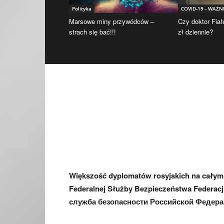
Polityka
COVID-19 - WAŻN
Marsowe miny przywódców –
Czy doktor Fiał
strach się bać!!!
zł dziennie?
Większość dyplomatów rosyjskich na całym ś
Federalnej Służby Bezpieczeństwa Federacj
служба безопасности Российской Федера