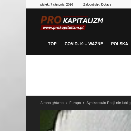
piątek, 7 sierpnia, 2026
Zaloguj się / Dołącz
Prokapitalizm,
gospodarka,
TOP
COVID-19 – WAŻNE
POLSKA
polityka,
historia,
Strona główna
Europa
Syn konsula Rosji nie lubi g
newsy