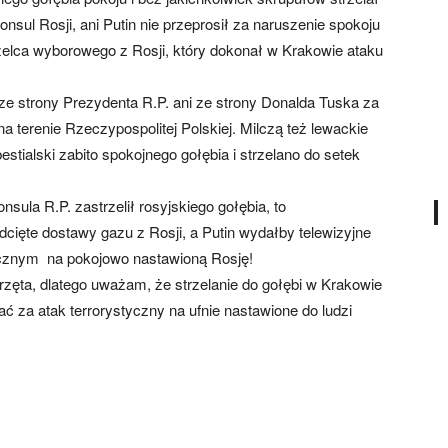
sul Rosji, ani Putin nie przeprosił za naruszenie spokoju
lca wyborowego z Rosji, który dokonał w Krakowie ataku
ze strony Prezydenta R.P. ani ze strony Donalda Tuska za
a terenie Rzeczypospolitej Polskiej. Milczą też lewackie
stialski zabito spokojnego gołębia i strzelano do setek
la R.P. zastrzelił rosyjskiego gołębia, to
ięte dostawy gazu z Rosji, a Putin wydałby telewizyjne
ycznym na pokojowo nastawioną Rosję!
erzęta, dlatego uważam, że strzelanie do gołębi w Krakowie
ć za atak terrorystyczny na ufnie nastawione do ludzi