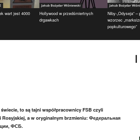
E
Jakub Bożydar Wiśniewski
Jakub Bożydar Wiśn
ek wart jest 4000
Hollywood w przedśmiertnych
Niby-„Odyseja” –
drgawkach
wzorzec „marksi
popkulturowego”
wiecie, to są tajni współpracownicy FSB czyli
i Rosyjskiej, a w oryginalnym brzmieniu: Федеральная
ции, ФСБ.