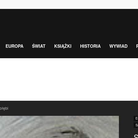
EUROPA
ŚWIAT
KSIĄŻKI
HISTORIA
WYWIAD
ołębi
E
S
S