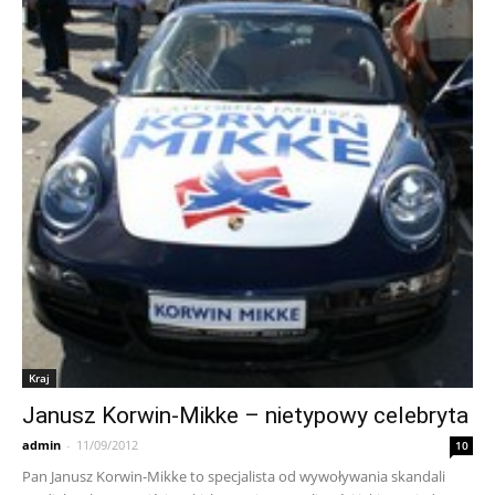
Kraj
Janusz Korwin-Mikke – nietypowy celebryta
admin
-
11/09/2012
10
Pan Janusz Korwin-Mikke to specjalista od wywoływania skandali