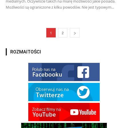
medialnych. Oczywiście takich na miarę możliwości jakie posiada.
Możliwości są ograniczone z kilku powodów. Nie jest typowym...
1
2
ROZMAITOŚCI