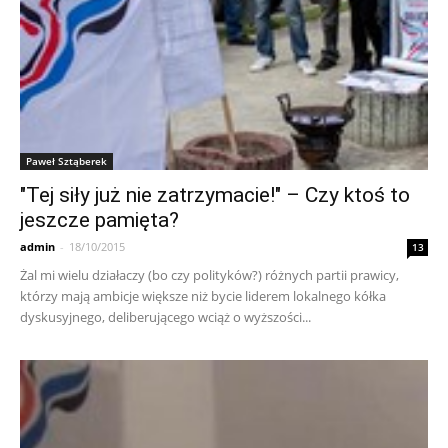
Paweł Sztąberek
"Tej siły już nie zatrzymacie!" – Czy ktoś to
jeszcze pamięta?
admin
-
18/10/2015
13
Żal mi wielu działaczy (bo czy polityków?) różnych partii prawicy,
którzy mają ambicje większe niż bycie liderem lokalnego kółka
dyskusyjnego, deliberującego wciąż o wyższości...