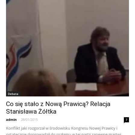
Debata
Co się stało z Nową Prawicą? Relacja
Stanisława Żółtka
admin
-
28/01/2015
7
Konflikt jaki rozgorzał w środowisku Kongresu Nowej Prawicy i
ostatecznie doprowadził do rozłamu w tej partii zapewne martwi