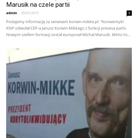
Marusik na czele partii
admin
-
05/01/2015
5
Podajemy informację za serwisem korwin-mikke.pl: "Konwentykl
KNP odwołał CEP-a Janusz Korwin-Mikkego z funkcji prezesa partii.
Nowym szefem formacji został europoseł Michał Marusik. Mimo to...