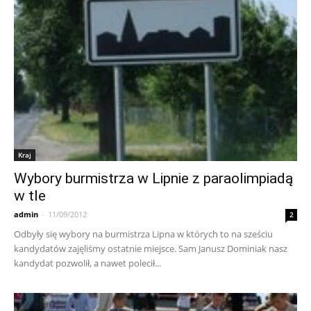
Kraj
Wybory burmistrza w Lipnie z paraolimpiadą
w tle
admin
-
11/09/2012
2
Odbyły się wybory na burmistrza Lipna w których to na sześciu
kandydatów zajęliśmy ostatnie miejsce. Sam Janusz Dominiak nasz
kandydat pozwolił, a nawet polecił...