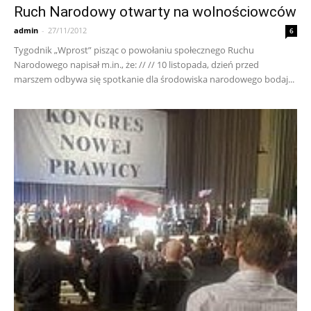
Ruch Narodowy otwarty na wolnościowców
admin
-
27/11/2012
6
Tygodnik „Wprost” pisząc o powołaniu społecznego Ruchu
Narodowego napisał m.in., że: // // 10 listopada, dzień przed
marszem odbywa się spotkanie dla środowiska narodowego bodaj...