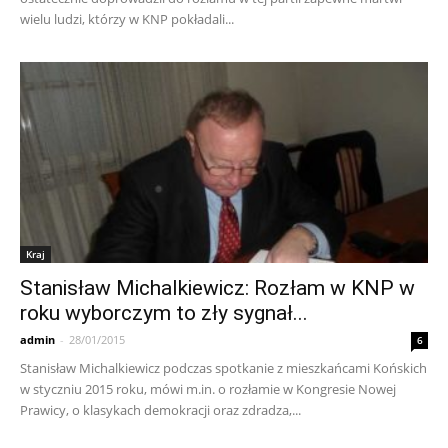
wielu ludzi, którzy w KNP pokładali...
Kraj
Stanisław Michalkiewicz: Rozłam w KNP w
roku wyborczym to zły sygnał...
admin
-
28/01/2015
6
Stanisław Michalkiewicz podczas spotkanie z mieszkańcami Końskich
w styczniu 2015 roku, mówi m.in. o rozłamie w Kongresie Nowej
Prawicy, o klasykach demokracji oraz zdradza,...