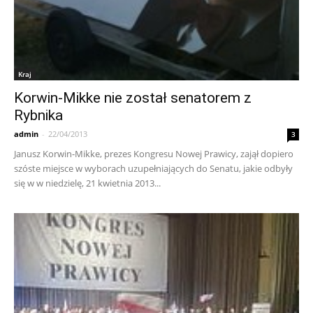
Kraj
Korwin-Mikke nie został senatorem z
Rybnika
admin
-
22/04/2013
3
Janusz Korwin-Mikke, prezes Kongresu Nowej Prawicy, zajął dopiero
szóste miejsce w wyborach uzupełniających do Senatu, jakie odbyły
się w w niedzielę, 21 kwietnia 2013...