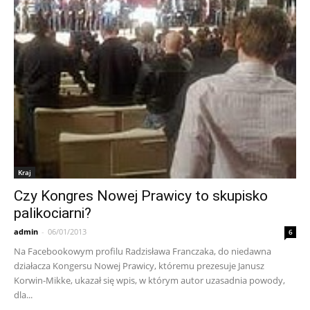
Kraj
Czy Kongres Nowej Prawicy to skupisko
palikociarni?
admin
-
06/01/2013
6
Na Facebookowym profilu Radzisława Franczaka, do niedawna
działacza Kongersu Nowej Prawicy, któremu prezesuje Janusz
Korwin-Mikke, ukazał się wpis, w którym autor uzasadnia powody,
dla...