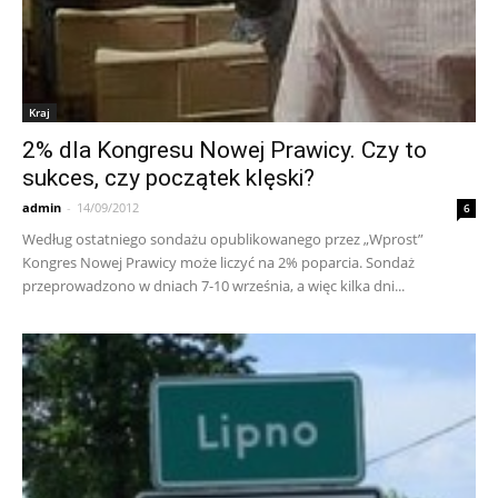
Kraj
2% dla Kongresu Nowej Prawicy. Czy to
sukces, czy początek klęski?
admin
-
14/09/2012
6
Według ostatniego sondażu opublikowanego przez „Wprost”
Kongres Nowej Prawicy może liczyć na 2% poparcia. Sondaż
przeprowadzono w dniach 7-10 września, a więc kilka dni...