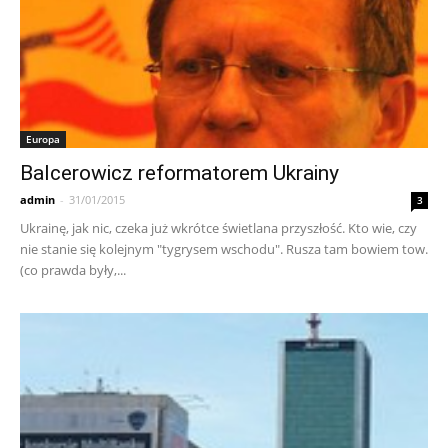
Europa
Balcerowicz reformatorem Ukrainy
admin
-
31/01/2015
3
Ukrainę, jak nic, czeka już wkrótce świetlana przyszłość. Kto wie, czy
nie stanie się kolejnym "tygrysem wschodu". Rusza tam bowiem tow.
(co prawda były,...