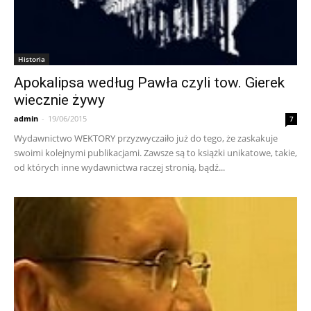
Historia
Apokalipsa według Pawła czyli tow. Gierek
wiecznie żywy
admin
-
19/06/2015
7
Wydawnictwo WEKTORY przyzwyczaiło już do tego, że zaskakuje
swoimi kolejnymi publikacjami. Zawsze są to książki unikatowe, takie,
od których inne wydawnictwa raczej stronią, bądź...