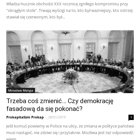
Władza hucznie obchodzi XXX rocznicę zgniłego kompromisu przy
"okrągłym stole". Trwają wyścigi na to, kto był ważniejszy, kto ostrzej
stawiał się czerwonym, kto był...
Mirosław Matyja
Trzeba coś zmienić… Czy demokrację
fasadową da się pokonać?
Prokapitalizm Prokap
-
28/01/2019
1
Jeśli komuś powiemy w Polsce na ulicy, że zmiana w polityce państwa
musi nastąpić, nie zdziwi się i przytaknie. Możliwa jest też odpowiedź:
wiem,...