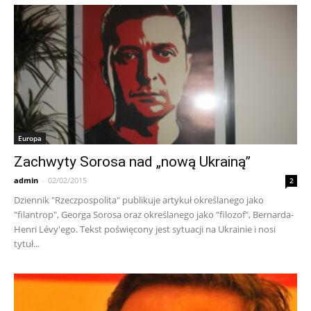
Europa
Zachwyty Sorosa nad „nową Ukrainą”
admin
-
02/02/2015
2
Dziennik "Rzeczpospolita" publikuje artykuł określanego jako
"filantrop", Georga Sorosa oraz określanego jako "filozof", Bernarda-
Henri Lévy'ego. Tekst poświęcony jest sytuacji na Ukrainie i nosi
tytuł...