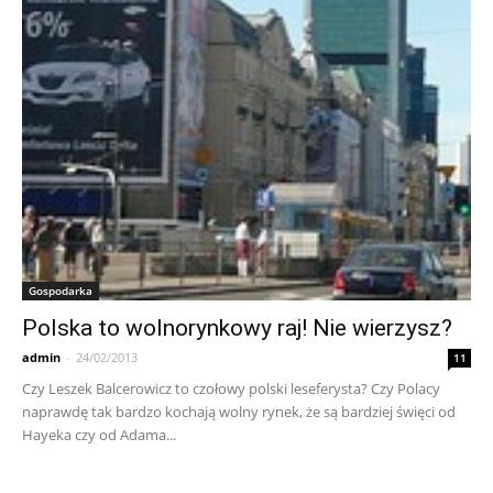
Gospodarka
Polska to wolnorynkowy raj! Nie wierzysz?
admin
-
24/02/2013
11
Czy Leszek Balcerowicz to czołowy polski leseferysta? Czy Polacy
naprawdę tak bardzo kochają wolny rynek, że są bardziej święci od
Hayeka czy od Adama...