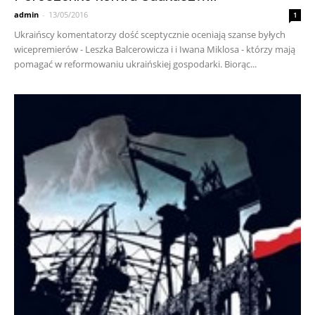
admin
-
13/05/2016
1
Ukraińscy komentatorzy dość sceptycznie oceniają szanse byłych
wicepremierów - Leszka Balcerowicza i i Iwana Miklosa - którzy mają
pomagać w reformowaniu ukraińskiej gospodarki. Biorąc...