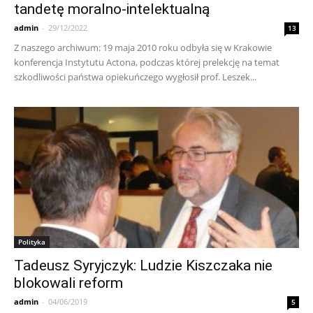
tandetę moralno-intelektualną
admin
-
29/12/2022
13
Z naszego archiwum: 19 maja 2010 roku odbyła się w Krakowie
konferencja Instytutu Actona, podczas której prelekcję na temat
szkodliwości państwa opiekuńczego wygłosił prof. Leszek...
Polityka
Tadeusz Syryjczyk: Ludzie Kiszczaka nie
blokowali reform
admin
-
04/06/2019
5