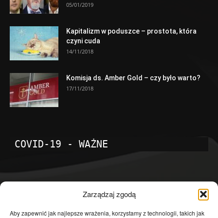
05/01/2019
Kapitalizm w poduszce – prostota, która
czyni cuda
14/11/2018
Komisja ds. Amber Gold – czy było warto?
17/11/2018
COVID-19 - WAŻNE
POPULARNE KATEGORIE
Zarządzaj zgodą
Temat dnia
4601
Aby zapewnić jak najlepsze wrażenia, korzystamy z technologii, takich jak