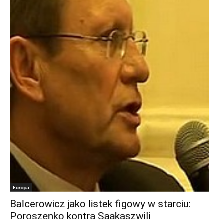
Europa
Balcerowicz jako listek figowy w starciu:
Poroszenko kontra Saakaszwili