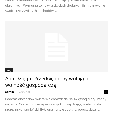
szukania najłatwiejszych i najskuteczniejszych mechanizmów
obronnych. Wymusza to na właścicielach drobnych firm ukrywanie
swoich rzeczywistych dochodów,...
Kraj
Abp Dzięga: Przedsiębiorcy wołają o
wolność gospodarczą
admin
-
17/08/2011
7
Podczas obchodów święta Wniebowzięcia Najświętszej Maryi Panny
na Jasnej Górze homilię wygłosił abp Andrzej Dzięga, metropolita
szczecińsko-kamieński. Była ona na tyle dobitna, poruszająca, i...