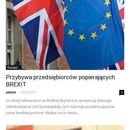
Europa
Przybywa przedsiębiorców popierających
BREXIT
admin
-
13/05/2016
0
Im bliżej referendum w Wielkiej Brytanii w sprawie jej dalszego
członkostwa w Unii Europejskiej, tym nastroje euroentuzjastów
coraz bardziej ponure. Wpływ na to może...