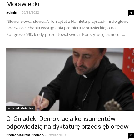
Morawiecki!
admin
-
08/11/2022
6
"Słowa, słowa, słowa...". Ten cytat z Hamleta przyszedł mi do głowy
podczas słuchania wystąpienia premiera Morawieckiego na
Kongresie 590, kiedy prezentował swoją "Konstytucję biznesu"....
o. Jacek Gniadek
O. Gniadek: Demokracja konsumentów
odpowiedzią na dyktaturę przedsiębiorców
Prokapitalizm Prokap
-
28/06/2019
0