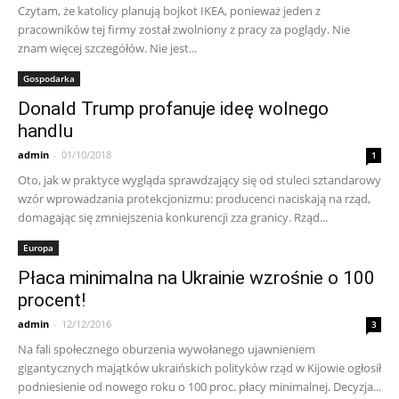
Czytam, że katolicy planują bojkot IKEA, ponieważ jeden z
pracowników tej firmy został zwolniony z pracy za poglądy. Nie
znam więcej szczegółów. Nie jest...
Gospodarka
Donald Trump profanuje ideę wolnego
handlu
admin
-
01/10/2018
1
Oto, jak w praktyce wygląda sprawdzający się od stuleci sztandarowy
wzór wprowadzania protekcjonizmu: producenci naciskają na rząd,
domagając się zmniejszenia konkurencji zza granicy. Rząd...
Europa
Płaca minimalna na Ukrainie wzrośnie o 100
procent!
admin
-
12/12/2016
3
Na fali społecznego oburzenia wywołanego ujawnieniem
gigantycznych majątków ukraińskich polityków rząd w Kijowie ogłosił
podniesienie od nowego roku o 100 proc. płacy minimalnej. Decyzja...