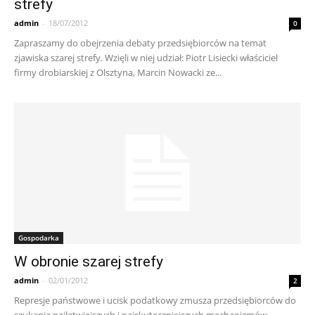
strefy
admin
-
18/07/2012
0
Zapraszamy do obejrzenia debaty przedsiębiorców na temat
zjawiska szarej strefy. Wzięli w niej udział: Piotr Lisiecki właściciel
firmy drobiarskiej z Olsztyna, Marcin Nowacki ze...
Gospodarka
W obronie szarej strefy
admin
-
02/01/2012
2
Represje państwowe i ucisk podatkowy zmusza przedsiębiorców do