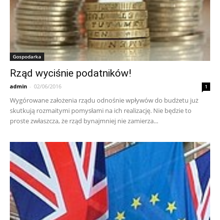
Gospodarka
Rząd wyciśnie podatników!
admin
-
02/06/2016
1
Wygórowane założenia rządu odnośnie wpływów do budżetu już
skutkują rozmaitymi pomysłami na ich realizację. Nie będzie to
proste zwłaszcza, że rząd bynajmniej nie zamierza...