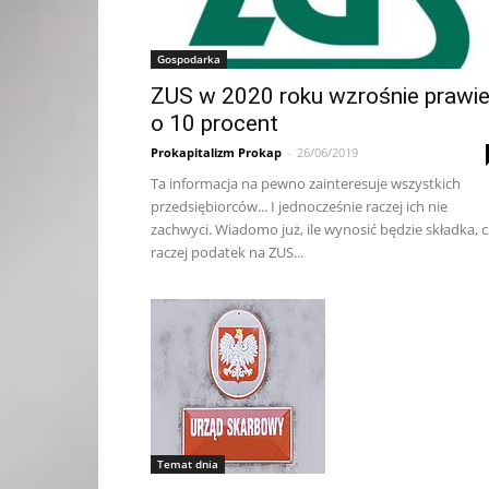
Gospodarka
ZUS w 2020 roku wzrośnie prawi
o 10 procent
Prokapitalizm Prokap
-
26/06/2019
Ta informacja na pewno zainteresuje wszystkich
przedsiębiorców... I jednocześnie raczej ich nie
zachwyci. Wiadomo już, ile wynosić będzie składka, 
raczej podatek na ZUS...
Temat dnia