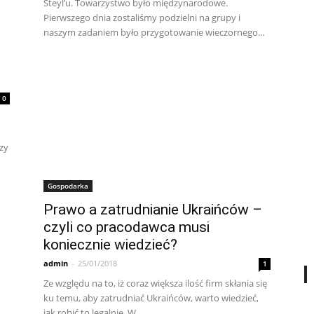
Steyl’u. Towarzystwo było międzynarodowe.
Pierwszego dnia zostaliśmy podzielni na grupy i
naszym zadaniem było przygotowanie wieczornego...
e
0
czy
Gospodarka
Prawo a zatrudnianie Ukraińców –
czyli co pracodawca musi
koniecznie wiedzieć?
admin
-
25/01/2018
1
Ze względu na to, iż coraz większa ilość firm skłania się
ku temu, aby zatrudniać Ukraińców, warto wiedzieć,
jak robić to legalnie. W...