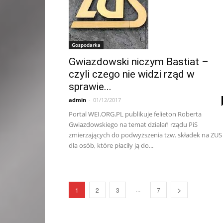
Gospodarka
Gwiazdowski niczym Bastiat –
czyli czego nie widzi rząd w
sprawie...
admin
-
01/12/2017
Portal WEI.ORG.PL publikuje felieton Roberta
Gwiazdowskiego na temat działań rządu PiS
zmierzających do podwyższenia tzw. składek na ZUS
dla osób, które płaciły ją do...
...
1
2
3
7