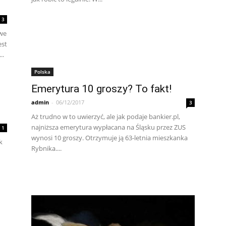
3
owe
est
..
Polska
Emerytura 10 groszy? To fakt!
admin
-
06/12/2017
3
Aż trudno w to uwierzyć, ale jak podaje bankier.pl,
najniższa emerytura wypłacana na Śląsku przez ZUS
1
wynosi 10 groszy. Otrzymuje ją 63-letnia mieszkanka
k
Rybnika....