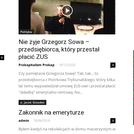
Polityka
Nie żyje Grzegorz Sowa –
przedsiębiorca, który przestał
płacić ZUS
0
Prokapitalizm Prokap
-
18/12/2020
0
Czy pamiętacie Grzegorza Sowę? Tak, tak... to
przedsiębiorca z Piotrkowa Trybunalskiego, który kilka
lat temu wypowiedział umowę ZUS-owi i przestał płacić
"składkę" emerytalno-rentową. Na...
o. Jacek Gniadek
Zakonnik na emeryturze
admin
-
18/06/2018
0
Byłem kiedyś na rekolekcjach w domu macierzystym w