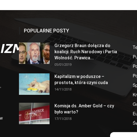
POPULARNE POSTY
Grzegorz Braun dołącza do
T
koalicji: Ruch Narodowy i Partia
Pu
Wolność. Prawica...
05/01/2019
Po
Po
Kapitalizm w poduszce –
prostota, która czyni cuda
S
,
14/11/2018
Kr
G
Komisja ds. Amber Gold – czy
było warto?
E
 w
17/11/2018
Św