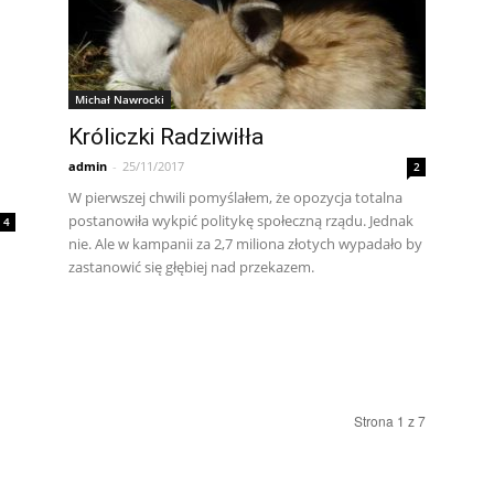
Michał Nawrocki
Króliczki Radziwiłła
admin
-
25/11/2017
2
W pierwszej chwili pomyślałem, że opozycja totalna
postanowiła wykpić politykę społeczną rządu. Jednak
4
nie. Ale w kampanii za 2,7 miliona złotych wypadało by
zastanowić się głębiej nad przekazem.
Strona 1 z 7