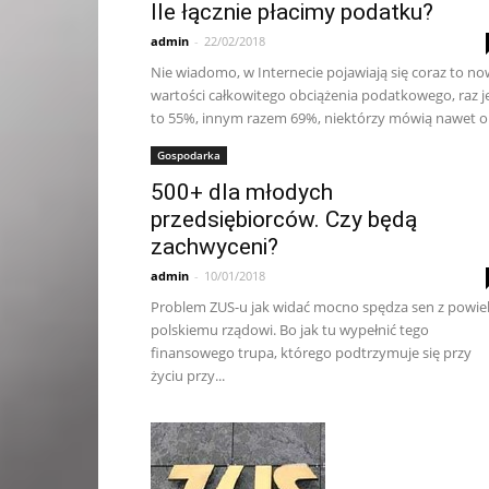
Ile łącznie płacimy podatku?
admin
-
22/02/2018
Nie wiadomo, w Internecie pojawiają się coraz to n
wartości całkowitego obciążenia podatkowego, raz j
to 55%, innym razem 69%, niektórzy mówią nawet o.
Gospodarka
500+ dla młodych
przedsiębiorców. Czy będą
zachwyceni?
admin
-
10/01/2018
Problem ZUS-u jak widać mocno spędza sen z powie
polskiemu rządowi. Bo jak tu wypełnić tego
finansowego trupa, którego podtrzymuje się przy
życiu przy...