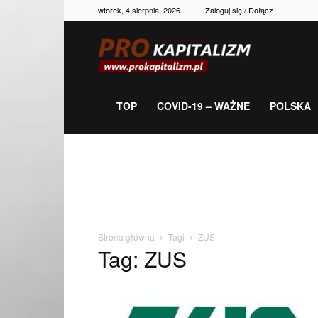
wtorek, 4 sierpnia, 2026
Zaloguj się / Dołącz
Prokapitalizm,
gospodarka,
TOP
COVID-19 – WAŻNE
POLSKA
polityka,
historia,
Strona główna
Tagi
ZUS
Tag: ZUS
newsy