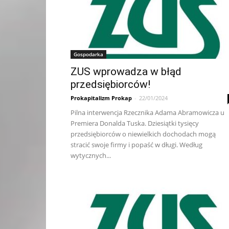
Gospodarka
ZUS wprowadza w błąd
przedsiębiorców!
Prokapitalizm Prokap
-
22/01/2024
Pilna interwencja Rzecznika Adama Abramowicza u
Premiera Donalda Tuska. Dziesiątki tysięcy
przedsiębiorców o niewielkich dochodach mogą
stracić swoje firmy i popaść w długi. Według
wytycznych...