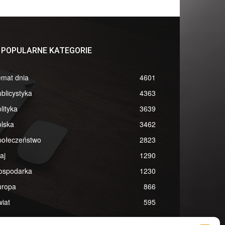
POPULARNE KATEGORIE
emat dnia
4601
blicystyka
4363
lityka
3639
lska
3462
połeczeństwo
2823
aj
1290
ospodarka
1230
uropa
866
iat
595