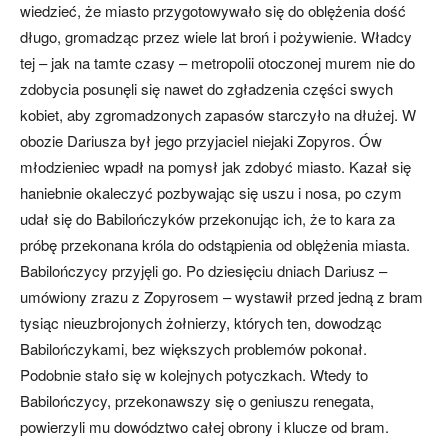
wiedzieć, że miasto przygotowywało się do oblężenia dość
długo, gromadząc przez wiele lat broń i pożywienie. Władcy
tej – jak na tamte czasy – metropolii otoczonej murem nie do
zdobycia posunęli się nawet do zgładzenia części swych
kobiet, aby zgromadzonych zapasów starczyło na dłużej. W
obozie Dariusza był jego przyjaciel niejaki Zopyros. Ów
młodzieniec wpadł na pomysł jak zdobyć miasto. Kazał się
haniebnie okaleczyć pozbywając się uszu i nosa, po czym
udał się do Babilończyków przekonując ich, że to kara za
próbę przekonana króla do odstąpienia od oblężenia miasta.
Babilończycy przyjęli go. Po dziesięciu dniach Dariusz –
umówiony zrazu z Zopyrosem – wystawił przed jedną z bram
tysiąc nieuzbrojonych żołnierzy, których ten, dowodząc
Babilończykami, bez większych problemów pokonał.
Podobnie stało się w kolejnych potyczkach. Wtedy to
Babilończycy, przekonawszy się o geniuszu renegata,
powierzyli mu dowództwo całej obrony i klucze od bram.