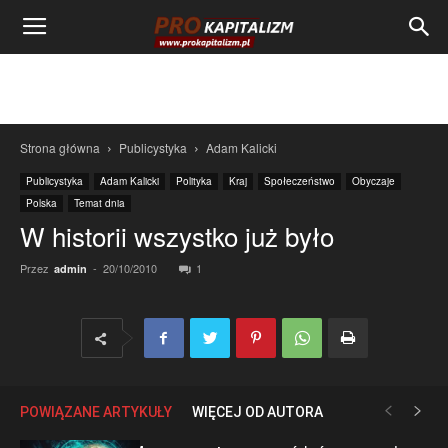
Strona główna
Publicystyka
Adam Kalicki
Publicystyka
Adam Kalicki
Polityka
Kraj
Społeczeństwo
Obyczaje
Polska
Temat dnia
W historii wszystko już było
Przez
-
20/10/2010
1
admin
POWIĄZANE ARTYKUŁY
WIĘCEJ OD AUTORA