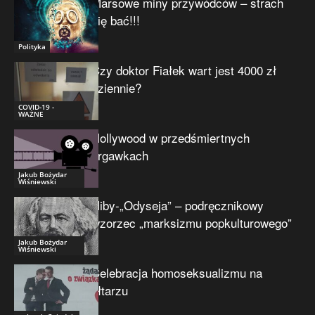
Marsowe miny przywódców – strach
się bać!!!
Polityka
Czy doktor Fiałek wart jest 4000 zł
dziennie?
COVID-19 -
WAŻNE
Hollywood w przedśmiertnych
drgawkach
Jakub Bożydar
Wiśniewski
Niby-„Odyseja” – podręcznikowy
wzorzec „marksizmu popkulturowego”
Jakub Bożydar
Wiśniewski
Celebracja homoseksualizmu na
ołtarzu