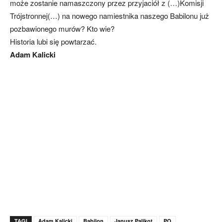
może zostanie namaszczony przez przyjaciół z (…)Komisji
Trójstronnej(…) na nowego namiestnika naszego Babilonu już
pozbawionego murów? Kto wie?
Historia lubi się powtarzać.
Adam Kalicki
TAGI
Adam Kalicki
Babilon
Janusz Palikot
PO