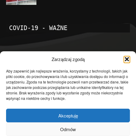
COVID-19 - WAŻNE
POPULARNE KATEGORIE
Zarządzaj zgodą
Temat dnia
4601
Aby zapewnić jak najlepsze wrażenia, korzystamy z technologii, takich jak
pliki cookie, do przechowywania i/lub uzyskiwania dostępu do informacji o
Publicystyka
4363
urządzeniu. Zgoda na te technologie pozwoli nam przetwarzać dane, takie
jak zachowanie podczas przeglądania lub unikalne identyfikatory na tej
Polityka
3639
stronie. Brak wyrażenia zgody lub wycofanie zgody może niekorzystnie
Polska
3462
wpłynąć na niektóre cechy i funkcje.
Społeczeństwo
2823
Akceptuję
Kraj
1290
Gospodarka
1230
Odmów
Europa
866