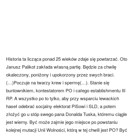
Historia ta licząca ponad 25 wieków zdaje się powtarzać. Oto
Janusz Palikot zakłada własną partię. Będzie za chwilę
okaleczony, poniżony i upokorzony przez swych braci.
(…)Poczuje na twarzy krew i spermę(…). Stanie się
buntownikiem, kontestatorem PO i całego establishmentu III
RP. A wszystko po to tylko, aby przy wsparciu lewackich
haseł odebrać socjalny elektorat PiSowi i SLD, a potem
złożyć go u stóp swego pana Donalda Tuska, któremu ciągle
jest wierny. Być może zajmie jego miejsce po powstaniu
kolejnej mutacji Unii Wolności, którą w tej chwili jest PO? Być