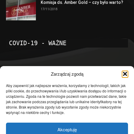
Komisja ds. Amber Gold – czy było warto?
17/11/2018
COVID-19 - WAŻNE
POPULARNE KATEGORIE
Zarządzaj zgodą
Temat dnia
4601
Aby zapewnić jak najlepsze wrażenia, korzystamy z technologii, takich jak
pliki cookie, do przechowywania i/lub uzyskiwania dostępu do informacji o
Publicystyka
4363
urządzeniu. Zgoda na te technologie pozwoli nam przetwarzać dane, takie
jak zachowanie podczas przeglądania lub unikalne identyfikatory na tej
Polityka
3639
stronie. Brak wyrażenia zgody lub wycofanie zgody może niekorzystnie
Polska
3462
wpłynąć na niektóre cechy i funkcje.
Społeczeństwo
2823
Akceptuję
Kraj
1290