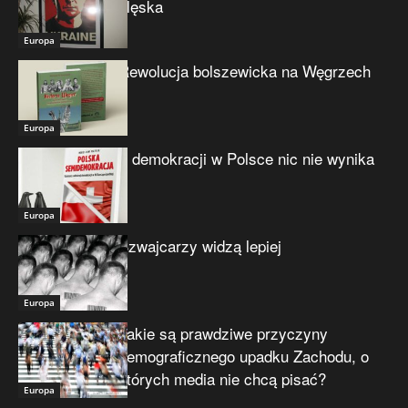
klęska
Europa
Rewolucja bolszewicka na Węgrzech
Europa
Z demokracji w Polsce nic nie wynika
Europa
Szwajcarzy widzą lepiej
Europa
Jakie są prawdziwe przyczyny
demograficznego upadku Zachodu, o
których media nie chcą pisać?
Europa