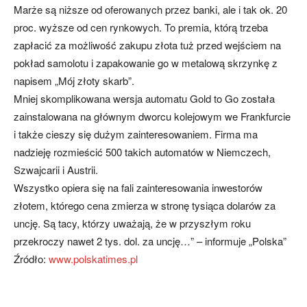
Marże są niższe od oferowanych przez banki, ale i tak ok. 20
proc. wyższe od cen rynkowych. To premia, którą trzeba
zapłacić za możliwość zakupu złota tuż przed wejściem na
pokład samolotu i zapakowanie go w metalową skrzynkę z
napisem „Mój złoty skarb”.
Mniej skomplikowana wersja automatu Gold to Go została
zainstalowana na głównym dworcu kolejowym we Frankfurcie
i także cieszy się dużym zainteresowaniem. Firma ma
nadzieję rozmieścić 500 takich automatów w Niemczech,
Szwajcarii i Austrii.
Wszystko opiera się na fali zainteresowania inwestorów
złotem, którego cena zmierza w stronę tysiąca dolarów za
uncję. Są tacy, którzy uważają, że w przyszłym roku
przekroczy nawet 2 tys. dol. za uncję…” – informuje „Polska”
Źródło:
www.polskatimes.pl