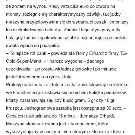
ze złotem na wynos. Kiedy wrzucisz euro do otworu na
monety, rozlegnie się charakterystyczny dźwięk, tak jakby
maszyna przygotowywała się do wydania ci puszki lemoniady
lub czekoladowego batonika. Zamiast tego słyszymy miły
huk, gdy ładnie zapakowana sztabka najcenniejszego metalu
świata wpada do podajnika.
– To lepsze niż bank – powiedziała Romy Erhardt z firmy TG-
Gold-Super-Markt. – I bardzo wygodne – żadnego
oczekiwania – po prostu wkładasz gotówkę i po minucie
jesteś inwestorem na rynku złota.
Prototyp automatu ze złotem został zainstalowany na lotnisku
we Frankfurcie i już ustawia się przed nim kolejka pasażerów,
którzy zastanawiają się, czy kupić gram, 5 gr czy 10 gr
kruszcu. Jednogramowa sztabka jest dostępna za 30 euro. –
Cena jest uaktualniana co 15 minut – tłumaczy Erhardt. –
Maszyna skomunikowana jest z komputerem, który
wykorzystujemy w naszym internetowym sklepie ze złotem.