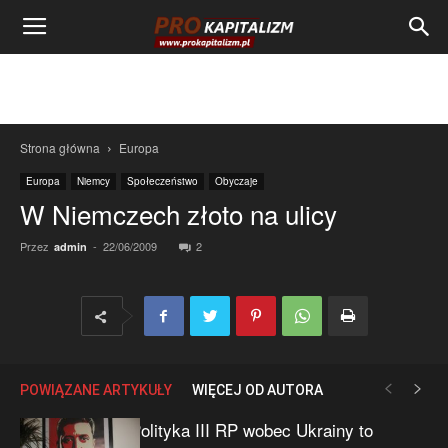
Strona główna
Europa
Europa
Niemcy
Społeczeństwo
Obyczaje
W Niemczech złoto na ulicy
Przez
-
22/06/2009
2
admin
POWIĄZANE ARTYKUŁY
WIĘCEJ OD AUTORA
Polityka III RP wobec Ukrainy to