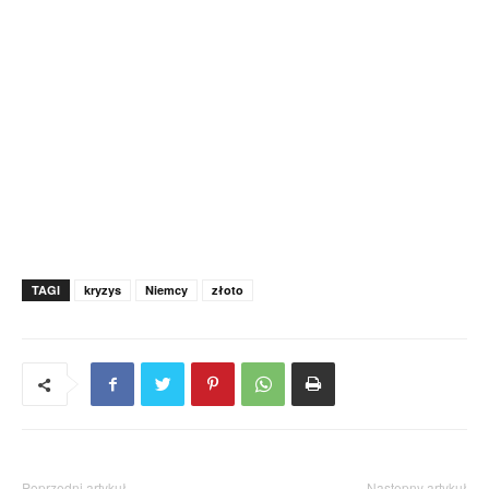
TAGI
kryzys
Niemcy
złoto
Poprzedni artykuł
Następny artykuł