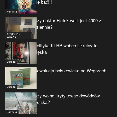
się bać!!!
Polityka
Czy doktor Fiałek wart jest 4000 zł
dziennie?
COVID-19 -
WAŻNE
Polityka III RP wobec Ukrainy to
klęska
Europa
Rewolucja bolszewicka na Węgrzech
Europa
Czy wolno krytykować dowódców
wojska?
Polityka