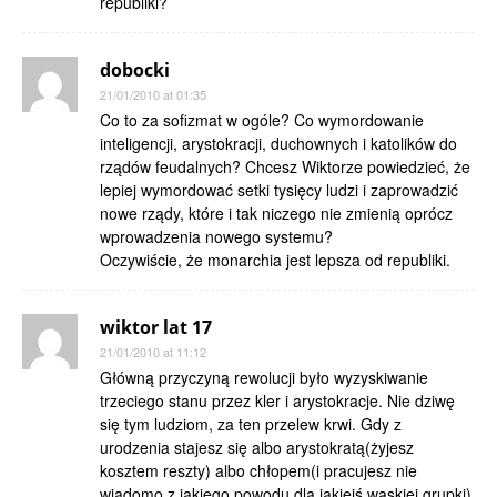
republiki?
dobocki
21/01/2010 at 01:35
Co to za sofizmat w ogóle? Co wymordowanie
inteligencji, arystokracji, duchownych i katolików do
rządów feudalnych? Chcesz Wiktorze powiedzieć, że
lepiej wymordować setki tysięcy ludzi i zaprowadzić
nowe rządy, które i tak niczego nie zmienią oprócz
wprowadzenia nowego systemu?
Oczywiście, że monarchia jest lepsza od republiki.
wiktor lat 17
21/01/2010 at 11:12
Główną przyczyną rewolucji było wyzyskiwanie
trzeciego stanu przez kler i arystokracje. Nie dziwę
się tym ludziom, za ten przelew krwi. Gdy z
urodzenia stajesz się albo arystokratą(żyjesz
kosztem reszty) albo chłopem(i pracujesz nie
wiadomo z jakiego powodu dla jakiejś wąskiej grupki)