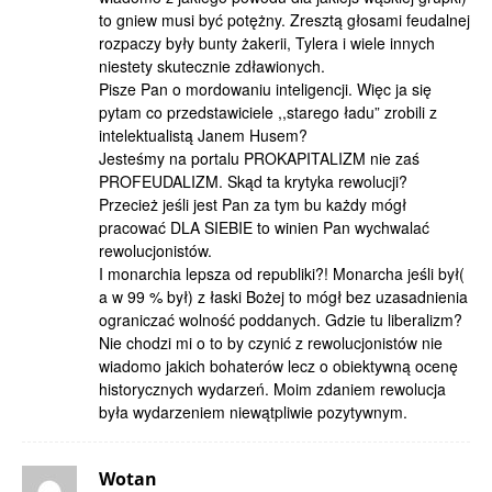
to gniew musi być potężny. Zresztą głosami feudalnej
rozpaczy były bunty żakerii, Tylera i wiele innych
niestety skutecznie zdławionych.
Pisze Pan o mordowaniu inteligencji. Więc ja się
pytam co przedstawiciele ,,starego ładu” zrobili z
intelektualistą Janem Husem?
Jesteśmy na portalu PROKAPITALIZM nie zaś
PROFEUDALIZM. Skąd ta krytyka rewolucji?
Przecież jeśli jest Pan za tym bu każdy mógł
pracować DLA SIEBIE to winien Pan wychwalać
rewolucjonistów.
I monarchia lepsza od republiki?! Monarcha jeśli był(
a w 99 % był) z łaski Bożej to mógł bez uzasadnienia
ograniczać wolność poddanych. Gdzie tu liberalizm?
Nie chodzi mi o to by czynić z rewolucjonistów nie
wiadomo jakich bohaterów lecz o obiektywną ocenę
historycznych wydarzeń. Moim zdaniem rewolucja
była wydarzeniem niewątpliwie pozytywnym.
Wotan