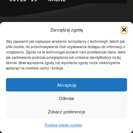
POPULARNE KATEGORIE
Zarządzaj zgodą
Temat dnia
4601
Aby zapewnić jak najlepsze wrażenia, korzystamy z technologii, takich jak
pliki cookie, do przechowywania i/lub uzyskiwania dostępu do informacji o
Publicystyka
4363
urządzeniu. Zgoda na te technologie pozwoli nam przetwarzać dane, takie
jak zachowanie podczas przeglądania lub unikalne identyfikatory na tej
Polityka
3639
stronie. Brak wyrażenia zgody lub wycofanie zgody może niekorzystnie
Polska
3462
wpłynąć na niektóre cechy i funkcje.
Społeczeństwo
2823
Akceptuję
Kraj
1290
Gospodarka
1230
Odmów
Europa
866
Zobacz preferencje
Świat
595
Polityka plików cookies