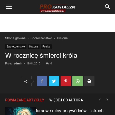
Strona główna
Społeczeństwo
Historia
Społeczeństwo
Historia
Polska
W rocznicę śmierci króla
Przez
-
19/01/2010
4
admin
POWIĄZANE ARTYKUŁY
WIĘCEJ OD AUTORA
Marsowe miny przywódców – strach