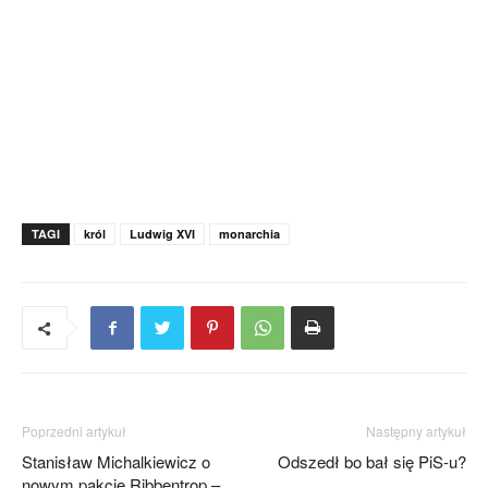
TAGI
król
Ludwig XVI
monarchia
Poprzedni artykuł
Następny artykuł
Stanisław Michalkiewicz o
Odszedł bo bał się PiS-u?
nowym pakcie Ribbentrop –