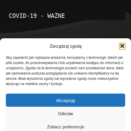
COVID-19 - WAŻNE
POPULARNE KATEGORIE
Zarządzaj zgodą
Temat dnia
4601
Aby zapewnić jak najlepsze wrażenia, korzystamy z technologii, takich jak
pliki cookie, do przechowywania i/lub uzyskiwania dostępu do informacji o
Publicystyka
4363
urządzeniu. Zgoda na te technologie pozwoli nam przetwarzać dane, takie
jak zachowanie podczas przeglądania lub unikalne identyfikatory na tej
Polityka
3639
stronie. Brak wyrażenia zgody lub wycofanie zgody może niekorzystnie
Polska
3462
wpłynąć na niektóre cechy i funkcje.
Społeczeństwo
2823
Akceptuję
Kraj
1290
Gospodarka
1230
Odmów
Europa
866
Zobacz preferencje
Świat
595