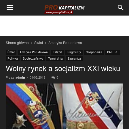
Strona główna
Świat
Ameryka Południowa
Świat
Ameryka Południowa
Książki
Fragmenty
Gospodarka
PAFERE
Polityka
Społeczeństwo
Temat dnia
Zagranica
Wolny rynek a socjalizm XXI wieku
Przez
-
01/03/2013
5
admin