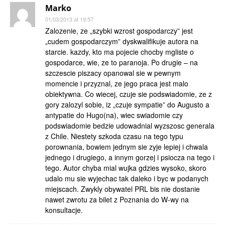
Marko
01/03/2013 at 19:57
Zalozenie, ze „szybki wzrost gospodarczy” jest
„cudem gospodarczym” dyskwalifikuje autora na
starcie. kazdy, kto ma pojecie chocby mgliste o
gospodarce, wie, ze to paranoja. Po drugie – na
szczescie piszacy opanowal sie w pewnym
momencie i przyznal, ze jego praca jest malo
obiektywna. Co wiecej, czuje sie podswiadomie, ze z
gory zalozyl sobie, iz „czuje sympatie” do Augusto a
antypatie do Hugo(na), wiec swiadomie czy
podswiadomie bedzie udowadnial wyzszosc generala
z Chile. Niestety szkoda czasu na tego typu
porownania, bowiem jednym sie zyje lepiej i chwala
jednego i drugiego, a innym gorzej i psiocza na tego i
tego. Autor chyba mial wujka gdzies wysoko, skoro
udalo mu sie wyjechac tak daleko i byc w podanych
miejscach. Zwykly obywatel PRL bis nie dostanie
nawet zwrotu za bilet z Poznania do W-wy na
konsultacje.