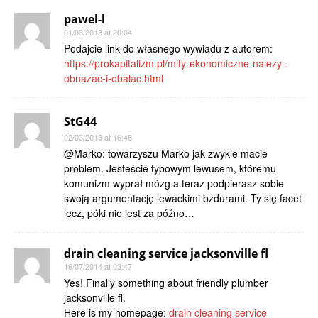
pawel-l
01/03/2013 at 20:04
Podajcie link do własnego wywiadu z autorem:
https://prokapitalizm.pl/mity-ekonomiczne-nalezy-
obnazac-i-obalac.html
StG44
02/03/2013 at 16:48
@Marko: towarzyszu Marko jak zwykle macie
problem. Jesteście typowym lewusem, któremu
komunizm wyprał mózg a teraz podpierasz sobie
swoją argumentację lewackimi bzdurami. Ty się facet
lecz, póki nie jest za późno…
drain cleaning service jacksonville fl
16/07/2014 at 03:47
Yes! Finally something about friendly plumber
jacksonville fl.
Here is my homepage:
drain cleaning service