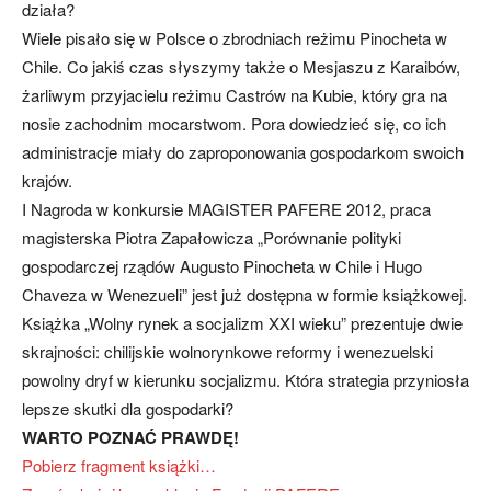
działa?
Wiele pisało się w Polsce o zbrodniach reżimu Pinocheta w
Chile. Co jakiś czas słyszymy także o Mesjaszu z Karaibów,
żarliwym przyjacielu reżimu Castrów na Kubie, który gra na
nosie zachodnim mocarstwom. Pora dowiedzieć się, co ich
administracje miały do zaproponowania gospodarkom swoich
krajów.
I Nagroda w konkursie MAGISTER PAFERE 2012, praca
magisterska Piotra Zapałowicza „Porównanie polityki
gospodarczej rządów Augusto Pinocheta w Chile i Hugo
Chaveza w Wenezueli” jest już dostępna w formie książkowej.
Książka „Wolny rynek a socjalizm XXI wieku” prezentuje dwie
skrajności: chilijskie wolnorynkowe reformy i wenezuelski
powolny dryf w kierunku socjalizmu. Która strategia przyniosła
lepsze skutki dla gospodarki?
WARTO POZNAĆ PRAWDĘ!
Pobierz fragment książki…