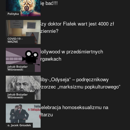
się bać!!!
Polityka
Czy doktor Fiałek wart jest 4000 zł
dziennie?
COVID-19 -
WAŻNE
Hollywood w przedśmiertnych
drgawkach
Jakub Bożydar
Wiśniewski
Niby-„Odyseja” – podręcznikowy
wzorzec „marksizmu popkulturowego”
Jakub Bożydar
Wiśniewski
Celebracja homoseksualizmu na
ołtarzu
o. Jacek Gniadek