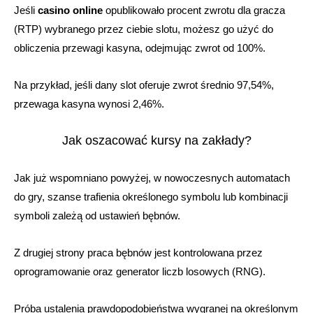
Jeśli
casino online
opublikowało procent zwrotu dla gracza
(RTP) wybranego przez ciebie slotu, możesz go użyć do
obliczenia przewagi kasyna, odejmując zwrot od 100%.
Na przykład, jeśli dany slot oferuje zwrot średnio 97,54%,
przewaga kasyna wynosi 2,46%.
Jak oszacować kursy na zakłady?
Jak już wspomniano powyżej, w nowoczesnych automatach
do gry, szanse trafienia określonego symbolu lub kombinacji
symboli zależą od ustawień bębnów.
Z drugiej strony praca bębnów jest kontrolowana przez
oprogramowanie oraz generator liczb losowych (RNG).
Próba ustalenia prawdopodobieństwa wygranej na określonym