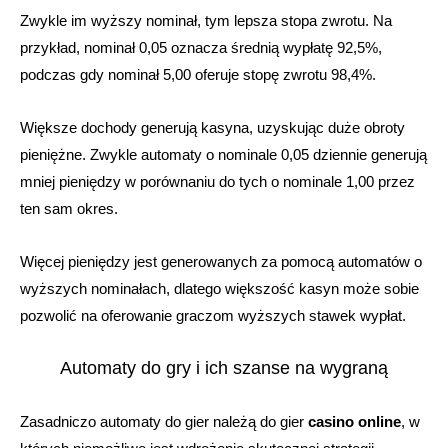
Zwykle im wyższy nominał, tym lepsza stopa zwrotu. Na
przykład, nominał 0,05 oznacza średnią wypłatę 92,5%,
podczas gdy nominał 5,00 oferuje stopę zwrotu 98,4%.
Większe dochody generują kasyna, uzyskując duże obroty
pieniężne. Zwykle automaty o nominale 0,05 dziennie generują
mniej pieniędzy w porównaniu do tych o nominale 1,00 przez
ten sam okres.
Więcej pieniędzy jest generowanych za pomocą automatów o
wyższych nominałach, dlatego większość kasyn może sobie
pozwolić na oferowanie graczom wyższych stawek wypłat.
Automaty do gry i ich szanse na wygraną
Zasadniczo automaty do gier należą do gier
casino online
, w