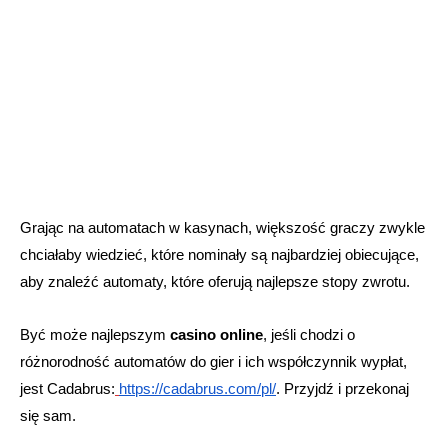
Grając na automatach w kasynach, większość graczy zwykle
chciałaby wiedzieć, które nominały są najbardziej obiecujące,
aby znaleźć automaty, które oferują najlepsze stopy zwrotu.
Być może najlepszym
casino online
, jeśli chodzi o
różnorodność automatów do gier i ich współczynnik wypłat,
jest Cadabrus:
https://cadabrus.com/pl/
. Przyjdź i przekonaj
się sam.