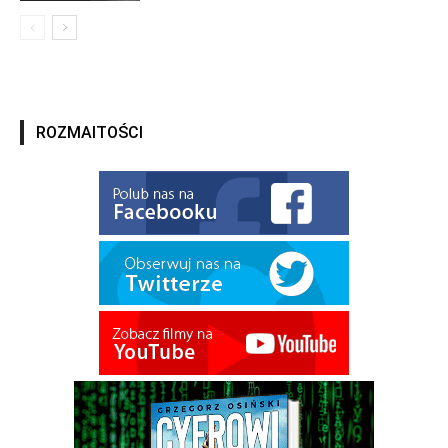
ROZMAITOŚCI