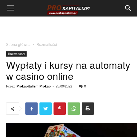
Strona główna
Rozmaitości
Rozmaitości
Wypłaty i kursy na automaty
w casino online
Przez
-
23/09/2022
0
Prokapitalizm Prokap