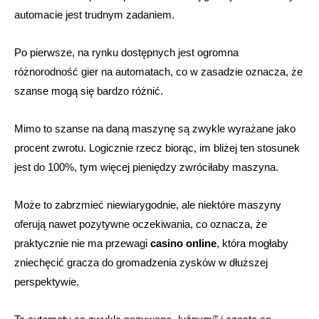
automacie jest trudnym zadaniem.
Po pierwsze, na rynku dostępnych jest ogromna
różnorodność gier na automatach, co w zasadzie oznacza, że
​​szanse mogą się bardzo różnić.
Mimo to szanse na daną maszynę są zwykle wyrażane jako
procent zwrotu. Logicznie rzecz biorąc, im bliżej ten stosunek
jest do 100%, tym więcej pieniędzy zwróciłaby maszyna.
Może to zabrzmieć niewiarygodnie, ale niektóre maszyny
oferują nawet pozytywne oczekiwania, co oznacza, że ​​
praktycznie nie ma przewagi
casino online
, która mogłaby
zniechęcić gracza do gromadzenia zysków w dłuższej
perspektywie.