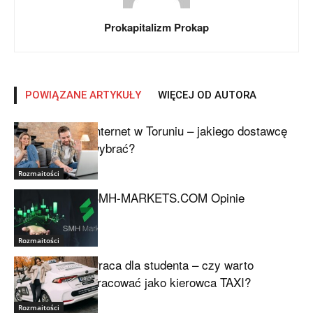
Prokapitalizm Prokap
POWIĄZANE ARTYKUŁY
WIĘCEJ OD AUTORA
Internet w Toruniu – jakiego dostawcę
wybrać?
Rozmaitości
SMH-MARKETS.COM Opinie
Rozmaitości
Praca dla studenta – czy warto
pracować jako kierowca TAXI?
Rozmaitości