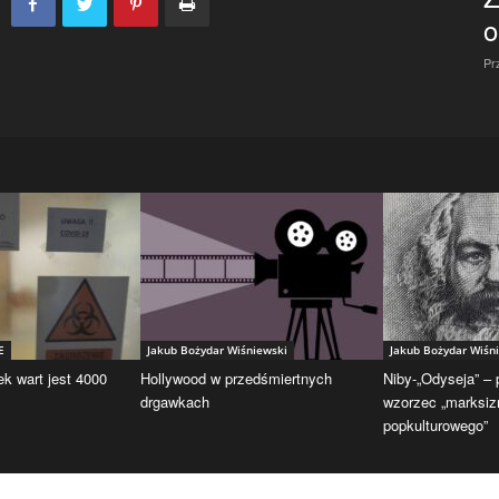
o
Pr
E
Jakub Bożydar Wiśniewski
Jakub Bożydar Wiśn
ek wart jest 4000
Hollywood w przedśmiertnych
Niby-„Odyseja” –
drgawkach
wzorzec „marksi
popkulturowego”