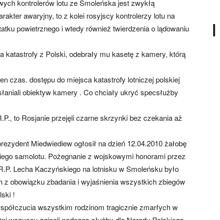
owych kontrolerów lotu ze Smoleńska jest zwykłą
rakter awaryjny, to z kolei rosyjscy kontrolerzy lotu na
statku powietrznego i wtedy również twierdzenia o lądowaniu
ka katastrofy z Polski, odebrały mu kasetę z kamery, którą
en czas. dostępu do miejsca katastrofy lotniczej polskiej
zasłaniali obiektyw kamery . Co chciały ukryć specsłużby
P., to Rosjanie przejęli czarne skrzynki bez czekania aż
prezydent Miedwiediew ogłosił na dzień 12.04.2010 żałobę
kiego samolotu. Pożegnanie z wojskowymi honorami przez
R.P. Lecha Kaczyńskiego na lotnisku w Smoleńsku było
h z obowiązku zbadania i wyjaśnienia wszystkich zbiegów
ski !
spółczucia wszystkim rodzinom tragicznie zmarłych w
Oni wszyscy zginęli podczas służby dla Narodu Polskiego .