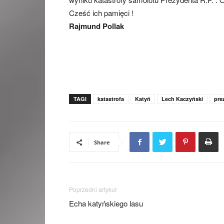
Cześć ich pamięci !
Rajmund Pollak
TAGI
katastrofa
Katyń
Lech Kaczyński
pre
Share
Poprzedni artykuł
Echa katyńskiego lasu