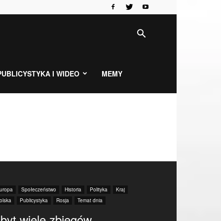
PUBLICYSTYKA I WIDEO
MEMY
uropa
Społeczeństwo
Historia
Polityka
Kraj
olska
Publicystyka
Rosja
Temat dnia
byt wiele zbiegów