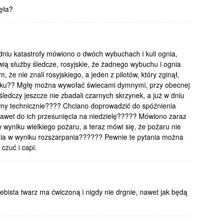
ęła?
dniu katastrofy mówiono o dwóch wybuchach i kuli ognia,
ią służby śledcze, rosyjskie, że żadnego wybuchu i ognia
, że nie znali rosyjskiego, a jeden z pilotów, który zginął,
 rusku?? Mgłę można wywołać świecami dymnymi, przy obecnej
śledczy jeszcze nie zbadali czarnych skrzynek, a już w dniu
wny technicznie???? Chciano doprowadzić do spóźnienia
nawet do ich przesunięcia na niedzielę????? Mówiono zaraz
yniku wielkiego pożaru, a teraz mówi się, że pożaru nie
ania w wyniku rozszarpania?????? Pewnie te pytania można
czuć i capi.
gebista twarz ma ćwiczoną i nigdy nie drgnie, nawet jak będą