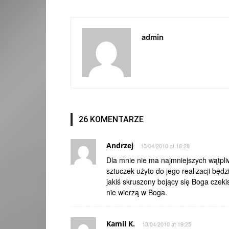
admin
26 KOMENTARZE
Andrzej
13/04/2010 at 18:28
Dla mnie nie ma najmniejszych wątpliw
sztuczek użyto do jego realizacji będ
jakiś skruszony bojący się Boga czek
nie wierzą w Boga.
Kamil K.
13/04/2010 at 19:25