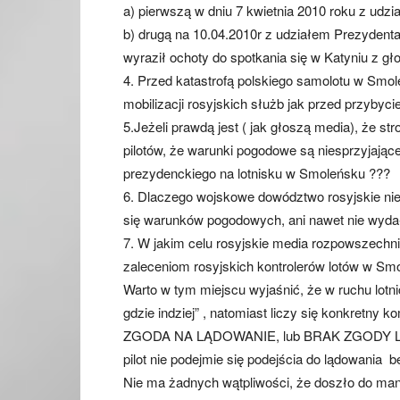
a) pierwszą w dniu 7 kwietnia 2010 roku z udzi
b) drugą na 10.04.2010r z udziałem Prezydenta 
wyraził ochoty do spotkania się w Katyniu z g
4. Przed katastrofą polskiego samolotu w Smole
mobilizacji rosyjskich służb jak przed przybyc
5.Jeżeli prawdą jest ( jak głoszą media), że str
pilotów, że warunki pogodowe są niesprzyjając
prezydenckiego na lotnisku w Smoleńsku ???
6. Dlaczego wojskowe dowództwo rosyjskie ni
się warunków pogodowych, ani nawet nie wyda
7. W jakim celu rosyjskie media rozpowszechni
zaleceniom rosyjskich kontrolerów lotów w S
Warto w tym miejscu wyjaśnić, że w ruchu lotni
gdzie indziej” , natomiast liczy się konkretny k
ZGODA NA LĄDOWANIE, lub BRAK ZGODY L
pilot nie podejmie się podejścia do lądowania 
Nie ma żadnych wątpliwości, że doszło do man