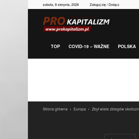
sobota, 8 sierpnia, 2026
Zaloguj się / Dołącz
Prokapitalizm,
gospodarka,
TOP
COVID-19 – WAŻNE
POLSKA
polityka,
historia,
Strona główna
Europa
Zbyt wiele zbiegów okoliczn
newsy