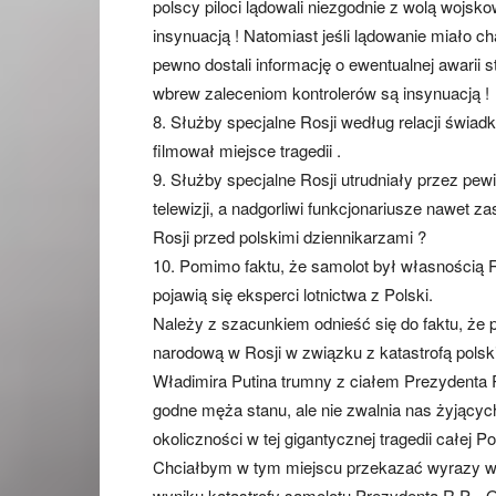
polscy piloci lądowali niezgodnie z wolą wojsk
insynuacją ! Natomiast jeśli lądowanie miało cha
pewno dostali informację o ewentualnej awarii 
wbrew zaleceniom kontrolerów są insynuacją !
8. Służby specjalne Rosji według relacji świad
filmował miejsce tragedii .
9. Służby specjalne Rosji utrudniały przez pewi
telewizji, a nadgorliwi funkcjonariusze nawet 
Rosji przed polskimi dziennikarzami ?
10. Pomimo faktu, że samolot był własnością R.
pojawią się eksperci lotnictwa z Polski.
Należy z szacunkiem odnieść się do faktu, że 
narodową w Rosji w związku z katastrofą pols
Władimira Putina trumny z ciałem Prezydenta 
godne męża stanu, ale nie zwalnia nas żyjącyc
okoliczności w tej gigantycznej tragedii całej Pol
Chciałbym w tym miejscu przekazać wyrazy w
wyniku katastrofy samolotu Prezydenta R.P. . 