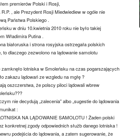
ałem premierów Polski i Rosji,
R.P. , ale Prezydent Rosji Miedwiediew w ogóle nie
łową Państwa Polskiego .
ńsku w dniu 10.kwietnia 2010 roku nie było takiej
iem Władimira Putina .
ona białoruska i strona rosyjska ostrzegała polskich
e, to dlaczego zezwolono na lądowanie samolotu
e zamknęło lotniska w Smoleńsku na czas pogarszających
ło zakazu lądowań ze wzgledu na mgłę ?
ają oszczerstwa, że polscy piloci lądowali wbrew
moleńsku???
czym nie decydują „zalecenia” albo „sugestie do lądowania
omunikat :
OTNISKA NA LĄDOWANIE SAMOLOTU ! Żaden polski
bez konkretnej zgody odpowiednich służb danego lotniska !
ewru podejścia do lądowania, a zatem sugerowanie, że