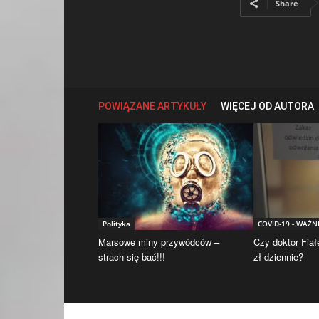
Share
POWIĄZANE ARTYKUŁY
WIĘCEJ OD AUTORA
Polityka
COVID-19 - WAŻN
Marsowe miny przywódców –
Czy doktor Fiał
strach się bać!!!
zł dziennie?