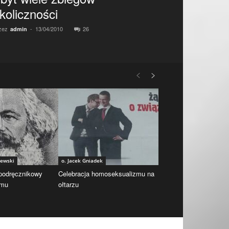
koliczności
zez
-
13/04/2010
26
admin
iewski
o. Jacek Gniadek
 podręcznikowy
Celebracja homoseksualizmu na
zmu
ołtarzu