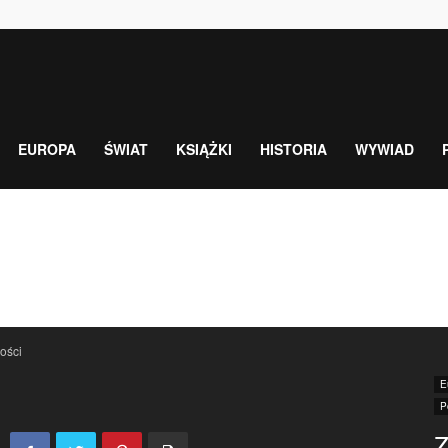
EUROPA
ŚWIAT
KSIĄŻKI
HISTORIA
WYWIAD
ości
E
P
Z