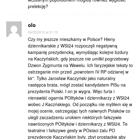
prelekcję?
olo
04/05/2010 at 21:13
Czy my jeszcze mieszkamy w Polsce? Hieny
dziennikarskie z WSI24 rozpoczęli negatywną
kampanię prezydencką, wymyślając kolejne bzdury
na Kaczyńskich, gdy jeszcze nie umilkł pogrzebowy
Dzwon Zygmunta na Wawelu. Ich faryzejskie teksty to
ostrzeganie min przed „powrotem IV RP odzianej w
kir”. Tylko Jarosław Kaczyński jako naturalny
następca brata, mógł zostać kandydatem PiSu na
prezydenta Polski. I on je wygra. Więc furia i
nienawiść ogarnia POlityków i dziennikarzy z WSI24
wobec J Kaczńskiego. Od początku nie myliłem się w
mojej ocenie, ostrzegając tych naiwnych Polaków co
ulegli zaczadzeniu urokiem niektórych fałszywie
nawróconych POlityków i dziennikarzy z WSI24. Te
teatralne i fałszywe gesty w POstaci żalu PO
prezydencie Kaczyńskim były, zbyt prostackie aby