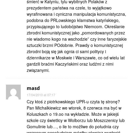
śmierć w Katyniu, tylu wybitnych Polaków z
prezydentem państwa na czele, to wyjątkowo
wyrafinowana i cyniczna manipulacja komunistyczna,
podobna do PRLowskiego kłamstwa katyńskiego,
przypisującego to ludobójstwo Niemcom. Określanie
zbrodni komunistycznej jako „pomordowanych przez
nie wiadomo kogo na wschodzie” czy inne faryzejskie
sztuczki brzmi POdobnie. Prawdy o komunistycznej
zbrodni boją się jak ognia ci sami politycy i
dziennikarze w Moskwie i Warszawie, co od wielu lat
gardzili braćmi Kaczyńskimi oraz ludźmi z nimi
związanymi.
masd
17/04/2010 at 07:17
Czy ktoś z piotrkowskiego UPR-u czyta tę stronę?
Pan Michalkiewicz we wtorek, 8 czerwca ma być w
Koluszkach o 19.oo na wykładzie. Może w jakiejś
szkole czy świetlicy w Wolborzu lub Moszczenicy lub
Gomulinie lub…, o ile to możliwe do południa czy
wczesnym popołudniem mógłby równiez wygłosić