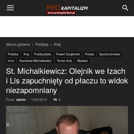
Strona główna
Polityka
Kraj
Polityka
Kraj
Publicystyka
Paweł Sztąberek
Polska
Społeczeństwo
Inne
Stanisław Michalkiewicz
Temat dnia
Wywiad
St. Michalkiewicz: Olejnik we łzach
i Lis zapuchnięty od płaczu to widok
niezapomniany
Przez
-
13/04/2010
9
admin