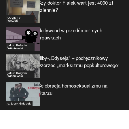
Czy doktor Fiałek wart jest 4000 zł
dziennie?
COVID-19 -
WAŻNE
Hollywood w przedśmiertnych
drgawkach
Jakub Bożydar
Wiśniewski
Niby-„Odyseja” – podręcznikowy
wzorzec „marksizmu popkulturowego”
Jakub Bożydar
Wiśniewski
Celebracja homoseksualizmu na
ołtarzu
o. Jacek Gniadek