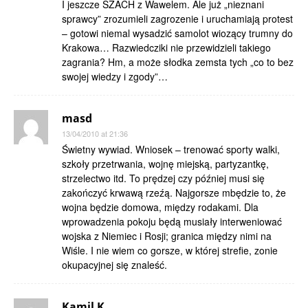
I jeszcze SZACH z Wawelem. Ale już „nieznani
sprawcy” zrozumieli zagrozenie i uruchamiają protest
– gotowi niemal wysadzić samolot wiozący trumny do
Krakowa… Razwiedcziki nie przewidzieli takiego
zagrania? Hm, a może słodka zemsta tych „co to bez
swojej wiedzy i zgody”…
masd
13/04/2010 at 21:36
Świetny wywiad. Wniosek – trenować sporty walki,
szkoły przetrwania, wojnę miejską, partyzantkę,
strzelectwo itd. To prędzej czy później musi się
zakończyć krwawą rzeźą. Najgorsze mbędzie to, że
wojna będzie domowa, między rodakami. Dla
wprowadzenia pokoju będą musiały interweniować
wojska z Niemiec i Rosji; granica między nimi na
Wiśle. I nie wiem co gorsze, w której strefie, zonie
okupacyjnej się znaleść.
Kamil K.