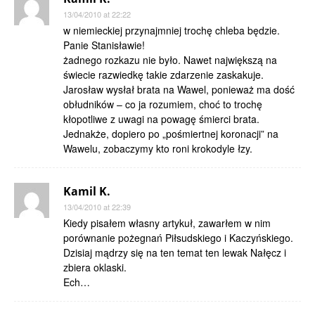
13/04/2010 at 22:22
w niemieckiej przynajmniej trochę chleba będzie.
Panie Stanisławie!
żadnego rozkazu nie było. Nawet największą na
świecie razwiedkę takie zdarzenie zaskakuje.
Jarosław wysłał brata na Wawel, ponieważ ma dość
obłudników – co ja rozumiem, choć to trochę
kłopotliwe z uwagi na powagę śmierci brata.
Jednakże, dopiero po „pośmiertnej koronacji” na
Wawelu, zobaczymy kto roni krokodyle łzy.
Kamil K.
13/04/2010 at 22:39
Kiedy pisałem własny artykuł, zawarłem w nim
porównanie pożegnań Piłsudskiego i Kaczyńskiego.
Dzisiaj mądrzy się na ten temat ten lewak Nałęcz i
zbiera oklaski.
Ech…