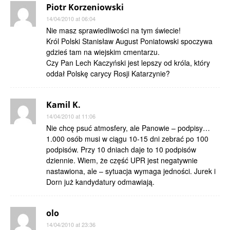
Piotr Korzeniowski
14/04/2010 at 06:04
Nie masz sprawiedliwości na tym świecie!
Król Polski Stanisław August Poniatowski spoczywa
gdzieś tam na wiejskim cmentarzu.
Czy Pan Lech Kaczyński jest lepszy od króla, który
oddał Polskę carycy Rosji Katarzynie?
Kamil K.
14/04/2010 at 11:06
Nie chcę psuć atmosfery, ale Panowie – podpisy…
1.000 osób musi w ciągu 10-15 dni zebrać po 100
podpisów. Przy 10 dniach daje to 10 podpisów
dziennie. Wiem, że część UPR jest negatywnie
nastawiona, ale – sytuacja wymaga jedności. Jurek i
Dorn już kandydatury odmawiają.
olo
14/04/2010 at 23:36