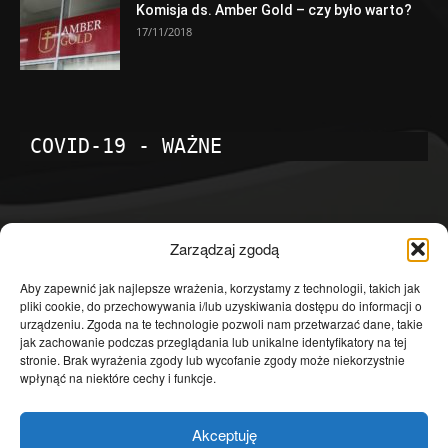
Komisja ds. Amber Gold – czy było warto?
17/11/2018
COVID-19 - WAŻNE
POPULARNE KATEGORIE
Zarządzaj zgodą
Temat dnia
4601
Aby zapewnić jak najlepsze wrażenia, korzystamy z technologii, takich jak
pliki cookie, do przechowywania i/lub uzyskiwania dostępu do informacji o
Publicystyka
4363
urządzeniu. Zgoda na te technologie pozwoli nam przetwarzać dane, takie
jak zachowanie podczas przeglądania lub unikalne identyfikatory na tej
Polityka
3639
stronie. Brak wyrażenia zgody lub wycofanie zgody może niekorzystnie
Polska
3462
wpłynąć na niektóre cechy i funkcje.
Społeczeństwo
2823
Akceptuję
Kraj
1290