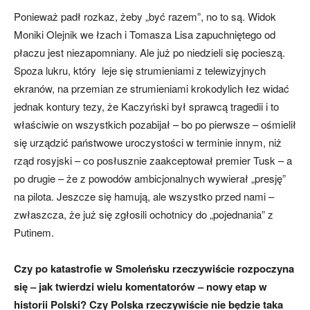
Ponieważ padł rozkaz, żeby „być razem”, no to są. Widok
Moniki Olejnik we łzach i Tomasza Lisa zapuchniętego od
płaczu jest niezapomniany. Ale już po niedzieli się pocieszą.
Spoza lukru, który leje się strumieniami z telewizyjnych
ekranów, na przemian ze strumieniami krokodylich łez widać
jednak kontury tezy, że Kaczyński był sprawcą tragedii i to
właściwie on wszystkich pozabijał – bo po pierwsze – ośmielił
się urządzić państwowe uroczystości w terminie innym, niż
rząd rosyjski – co posłusznie zaakceptował premier Tusk – a
po drugie – że z powodów ambicjonalnych wywierał „presję”
na pilota. Jeszcze się hamują, ale wszystko przed nami –
zwłaszcza, że już się zgłosili ochotnicy do „pojednania” z
Putinem.
Czy po katastrofie w Smoleńsku rzeczywiście rozpoczyna
się – jak twierdzi wielu komentatorów – nowy etap w
historii Polski? Czy Polska rzeczywiście nie będzie taka