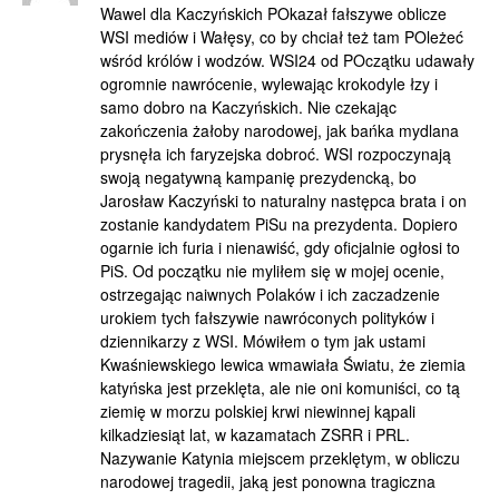
Wawel dla Kaczyńskich POkazał fałszywe oblicze
WSI mediów i Wałęsy, co by chciał też tam POleżeć
wśród królów i wodzów. WSI24 od POczątku udawały
ogromnie nawrócenie, wylewając krokodyle łzy i
samo dobro na Kaczyńskich. Nie czekając
zakończenia żałoby narodowej, jak bańka mydlana
prysnęła ich faryzejska dobroć. WSI rozpoczynają
swoją negatywną kampanię prezydencką, bo
Jarosław Kaczyński to naturalny następca brata i on
zostanie kandydatem PiSu na prezydenta. Dopiero
ogarnie ich furia i nienawiść, gdy oficjalnie ogłosi to
PiS. Od początku nie myliłem się w mojej ocenie,
ostrzegając naiwnych Polaków i ich zaczadzenie
urokiem tych fałszywie nawróconych polityków i
dziennikarzy z WSI. Mówiłem o tym jak ustami
Kwaśniewskiego lewica wmawiała Światu, że ziemia
katyńska jest przeklęta, ale nie oni komuniści, co tą
ziemię w morzu polskiej krwi niewinnej kąpali
kilkadziesiąt lat, w kazamatach ZSRR i PRL.
Nazywanie Katynia miejscem przeklętym, w obliczu
narodowej tragedii, jaką jest ponowna tragiczna