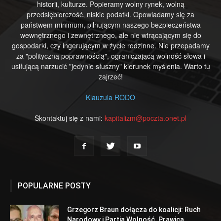
historii, kulturze. Popieramy wolny rynek, wolną
przedsiębiorczość, niskie podatki. Opowiadamy się za
państwem minimum, pilnującym naszego bezpieczeństwa
wewnętrznego i zewnętrznego, ale nie wtrącającym się do
gospodarki, czy ingerującym w życie rodzinne. Nie przepadamy
za "polityczną poprawnością", ograniczającą wolność słowa i
usiłującą narzucić "jedynie słuszny" kierunek myślenia. Warto tu
zajrzeć!
Klauzula RODO
Skontaktuj się z nami:
kapitalizm@poczta.onet.pl
POPULARNE POSTY
Grzegorz Braun dołącza do koalicji: Ruch
Narodowy i Partia Wolność. Prawica...