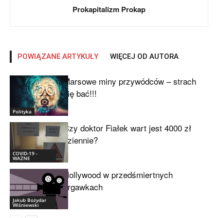
Prokapitalizm Prokap
POWIĄZANE ARTYKUŁY
WIĘCEJ OD AUTORA
Marsowe miny przywódców – strach
się bać!!!
Polityka
Czy doktor Fiałek wart jest 4000 zł
dziennie?
COVID-19 -
WAŻNE
Hollywood w przedśmiertnych
drgawkach
Jakub Bożydar
Wiśniewski