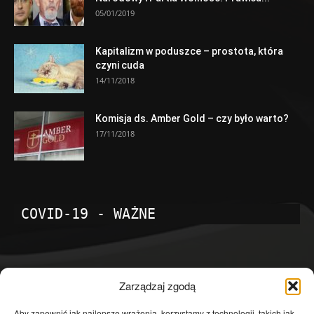
05/01/2019
Kapitalizm w poduszce – prostota, która
czyni cuda
14/11/2018
Komisja ds. Amber Gold – czy było warto?
17/11/2018
COVID-19 - WAŻNE
POPULARNE KATEGORIE
Zarządzaj zgodą
Temat dnia
4601
Aby zapewnić jak najlepsze wrażenia, korzystamy z technologii, takich jak