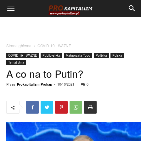
Strona główna
COVID-19 - WAŻNE
COVID-19 - WAŻNE
Publicystyka
Małgorzata Todd
Polityka
Polska
Temat dnia
A co na to Putin?
Przez
-
10/10/2021
0
Prokapitalizm Prokap