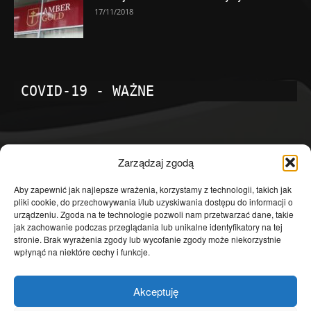
17/11/2018
COVID-19 - WAŻNE
POPULARNE KATEGORIE
Zarządzaj zgodą
Temat dnia
4601
Aby zapewnić jak najlepsze wrażenia, korzystamy z technologii, takich jak
pliki cookie, do przechowywania i/lub uzyskiwania dostępu do informacji o
Publicystyka
4363
urządzeniu. Zgoda na te technologie pozwoli nam przetwarzać dane, takie
jak zachowanie podczas przeglądania lub unikalne identyfikatory na tej
Polityka
3639
stronie. Brak wyrażenia zgody lub wycofanie zgody może niekorzystnie
Polska
3462
wpłynąć na niektóre cechy i funkcje.
Społeczeństwo
2823
Akceptuję
Kraj
1290