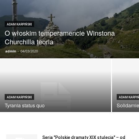
ADAM KARPIŃSKI
O włoskim temperamencie Winstona
Churchilla teoria
admin
-
04/03/2020
ADAM KARPIŃSKI
ADAM KARPIŃ
Tyrania status quo
Solidarni
Seria "Polskie dramaty XIX stulecia" – od