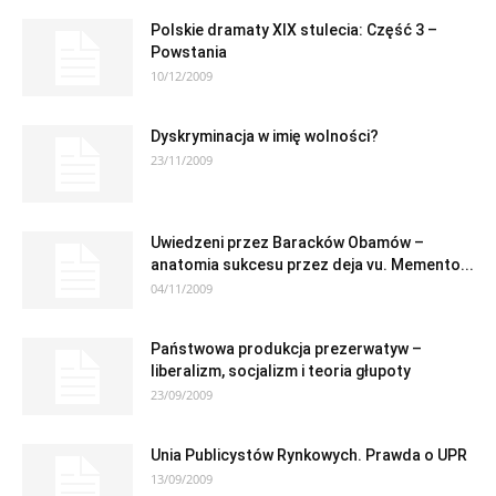
Polskie dramaty XIX stulecia: Część 3 –
Powstania
10/12/2009
Dyskryminacja w imię wolności?
23/11/2009
Uwiedzeni przez Baracków Obamów –
anatomia sukcesu przez deja vu. Memento...
04/11/2009
Państwowa produkcja prezerwatyw –
liberalizm, socjalizm i teoria głupoty
23/09/2009
Unia Publicystów Rynkowych. Prawda o UPR
13/09/2009