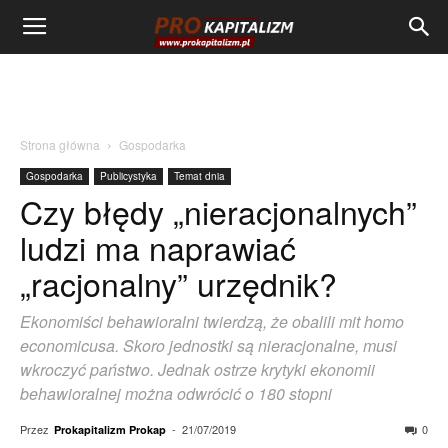
Strona główna
Gospodarka
Gospodarka
Publicystyka
Temat dnia
Czy błędy „nieracjonalnych”
ludzi ma naprawiać
„racjonalny” urzędnik?
Ekonomiści behawioralni twierdzą, że obalili mit homo
economicusa. Skoro jednostki są nieracjonalne, musi
wkroczyć państwo. Jednak ostrze krytyki ekonomii
behawioralnej można odwrócić o 180 stopni
Przez
-
21/07/2019
0
Prokapitalizm Prokap