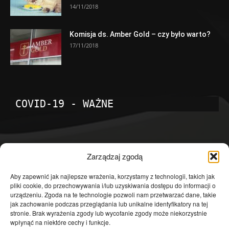
14/11/2018
Komisja ds. Amber Gold – czy było warto?
17/11/2018
COVID-19 - WAŻNE
POPULARNE KATEGORIE
Zarządzaj zgodą
Temat dnia
4601
Aby zapewnić jak najlepsze wrażenia, korzystamy z technologii, takich jak
pliki cookie, do przechowywania i/lub uzyskiwania dostępu do informacji o
Publicystyka
4363
urządzeniu. Zgoda na te technologie pozwoli nam przetwarzać dane, takie
jak zachowanie podczas przeglądania lub unikalne identyfikatory na tej
Polityka
3639
stronie. Brak wyrażenia zgody lub wycofanie zgody może niekorzystnie
Polska
3462
wpłynąć na niektóre cechy i funkcje.