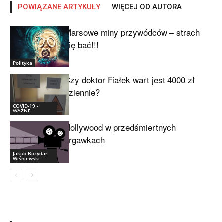
POWIĄZANE ARTYKUŁY
WIĘCEJ OD AUTORA
Marsowe miny przywódców – strach
się bać!!!
Polityka
Czy doktor Fiałek wart jest 4000 zł
dziennie?
COVID-19 -
WAŻNE
Hollywood w przedśmiertnych
drgawkach
Jakub Bożydar
Wiśniewski