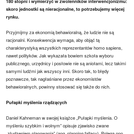
180 stopni i wymierzyć w zwolenników interwencjonizmu:
skoro jednostki są nieracjonalne, to potrzebujemy więcej
rynku.
Przyjmijmy za ekonomią behawioralną, że ludzie nie są
racjonalni. Konsekwencja wymaga, aby objąć tą
charakterystyką wszystkich reprezentantów homo sapiens,
nawet polityków. Jak wykazała bowiem szkoła wyboru
publicznego, urzędnicy i posłowie nie są aniołami, lecz takimi
samymi ludźmi jak wszyscy inni. Skoro tak, to błędy
poznawcze, tak nagłaśniane przez ekonomistów
behawioralnych, powinny stosować się także do nich.
Pułapki myślenia rządzących
Daniel Kahneman w swojej książce „Pułapki myślenia. O
myśleniu szybkim i wolnym” opisuje zjawisko zwane
„złudzeniem planowania” (ang. planning fallacy). Polega ono