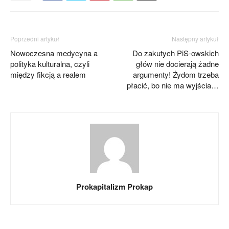
Poprzedni artykuł
Następny artykuł
Nowoczesna medycyna a
Do zakutych PiS-owskich
polityka kulturalna, czyli
głów nie docierają żadne
między fikcją a realem
argumenty! Żydom trzeba
płacić, bo nie ma wyjścia…
Prokapitalizm Prokap