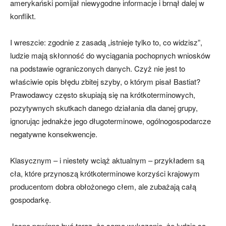
amerykański pomijał niewygodne informacje i brnął dalej w
konflikt.
I wreszcie: zgodnie z zasadą „istnieje tylko to, co widzisz”,
ludzie mają skłonność do wyciągania pochopnych wniosków
na podstawie ograniczonych danych. Czyż nie jest to
właściwie opis błędu zbitej szyby, o którym pisał Bastiat?
Prawodawcy często skupiają się na krótkoterminowych,
pozytywnych skutkach danego działania dla danej grupy,
ignorując jednakże jego długoterminowe, ogólnogospodarcze
negatywne konsekwencje.
Klasycznym – i niestety wciąż aktualnym – przykładem są
cła, które przynoszą krótkoterminowe korzyści krajowym
producentom dobra obłożonego cłem, ale zubażają całą
gospodarkę.
Jasne powinno być teraz, że samo wykazanie, że ludzie są