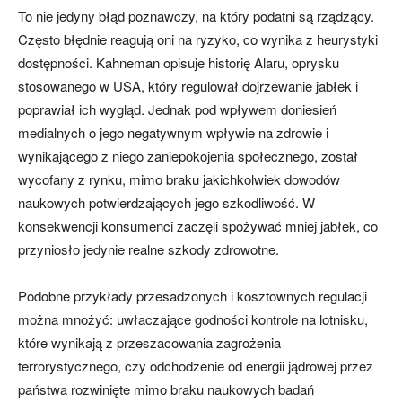
To nie jedyny błąd poznawczy, na który podatni są rządzący.
Często błędnie reagują oni na ryzyko, co wynika z heurystyki
dostępności. Kahneman opisuje historię Alaru, oprysku
stosowanego w USA, który regulował dojrzewanie jabłek i
poprawiał ich wygląd. Jednak pod wpływem doniesień
medialnych o jego negatywnym wpływie na zdrowie i
wynikającego z niego zaniepokojenia społecznego, został
wycofany z rynku, mimo braku jakichkolwiek dowodów
naukowych potwierdzających jego szkodliwość. W
konsekwencji konsumenci zaczęli spożywać mniej jabłek, co
przyniosło jedynie realne szkody zdrowotne.
Podobne przykłady przesadzonych i kosztownych regulacji
można mnożyć: uwłaczające godności kontrole na lotnisku,
które wynikają z przeszacowania zagrożenia
terrorystycznego, czy odchodzenie od energii jądrowej przez
państwa rozwinięte mimo braku naukowych badań