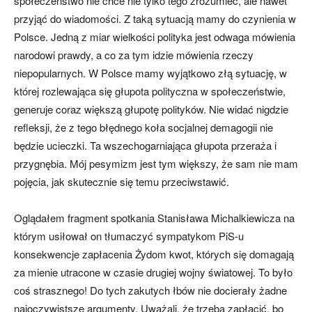
społeczeństwo nie chce nie tylko tego zrozumieć, ale nawet
przyjąć do wiadomości. Z taką sytuacją mamy do czynienia w
Polsce. Jedną z miar wielkości polityka jest odwaga mówienia
narodowi prawdy, a co za tym idzie mówienia rzeczy
niepopularnych. W Polsce mamy wyjątkowo złą sytuację, w
której rozlewająca się głupota polityczna w społeczeństwie,
generuje coraz większą głupotę polityków. Nie widać nigdzie
refleksji, że z tego błędnego koła socjalnej demagogii nie
będzie ucieczki. Ta wszechogarniająca głupota przeraża i
przygnębia. Mój pesymizm jest tym większy, że sam nie mam
pojęcia, jak skutecznie się temu przeciwstawić.
Oglądałem fragment spotkania Stanisława Michalkiewicza na
którym usiłował on tłumaczyć sympatykom PiS-u
konsekwencje zapłacenia Żydom kwot, których się domagają
za mienie utracone w czasie drugiej wojny światowej. To było
coś strasznego! Do tych zakutych łbów nie docierały żadne
najoczywistsze argumenty. Uważali, że trzeba zapłacić, bo