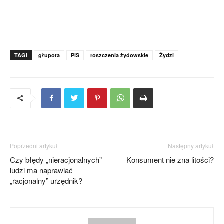
TAGI
głupota
PiS
roszczenia żydowskie
Żydzi
Poprzedni artykuł
Następny artykuł
Czy błędy „nieracjonalnych”
Konsument nie zna litości?
ludzi ma naprawiać
„racjonalny” urzędnik?