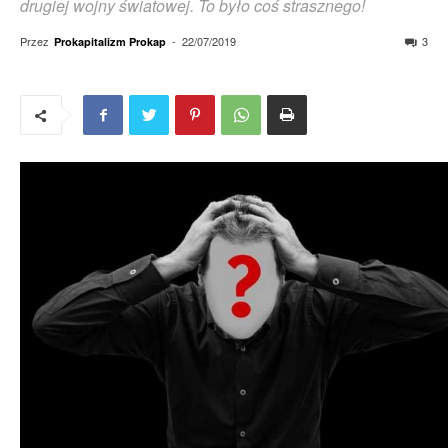
drugiej wojny światowej. To było coś strasznego!
Przez
-
22/07/2019
3
Prokapitalizm Prokap