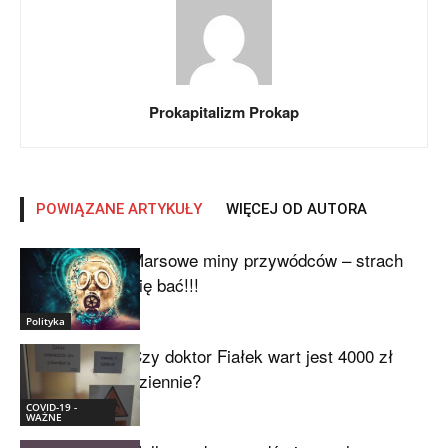
Prokapitalizm Prokap
POWIĄZANE ARTYKUŁY
WIĘCEJ OD AUTORA
Marsowe miny przywódców – strach
się bać!!!
Polityka
Czy doktor Fiałek wart jest 4000 zł
dziennie?
COVID-19 -
WAŻNE