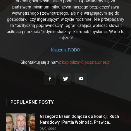
przedsiębiorczość, niskie podatki. Opowiadamy się za
państwem minimum, pilnującym naszego bezpieczeństwa
wewnętrznego i zewnętrznego, ale nie wtrącającym się do
gospodarki, czy ingerującym w życie rodzinne. Nie przepadamy
za "polityczną poprawnością", ograniczającą wolność słowa i
usiłującą narzucić "jedynie słuszny" kierunek myślenia. Warto tu
zajrzeć!
Klauzula RODO
Skontaktuj się z nami:
kapitalizm@poczta.onet.pl
POPULARNE POSTY
Grzegorz Braun dołącza do koalicji: Ruch
Narodowy i Partia Wolność. Prawica...
05/01/2019