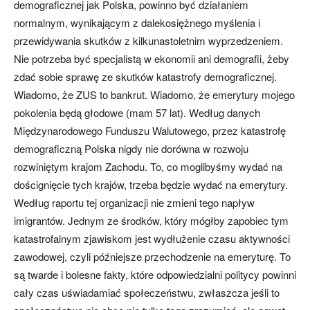
demograficznej jak Polska, powinno być działaniem
normalnym, wynikającym z dalekosiężnego myślenia i
przewidywania skutków z kilkunastoletnim wyprzedzeniem.
Nie potrzeba być specjalistą w ekonomii ani demografii, żeby
zdać sobie sprawę ze skutków katastrofy demograficznej.
Wiadomo, że ZUS to bankrut. Wiadomo, że emerytury mojego
pokolenia będą głodowe (mam 57 lat). Według danych
Międzynarodowego Funduszu Walutowego, przez katastrofę
demograficzną Polska nigdy nie dorówna w rozwoju
rozwiniętym krajom Zachodu. To, co moglibyśmy wydać na
doścignięcie tych krajów, trzeba będzie wydać na emerytury.
Według raportu tej organizacji nie zmieni tego napływ
imigrantów. Jednym ze środków, który mógłby zapobiec tym
katastrofalnym zjawiskom jest wydłużenie czasu aktywności
zawodowej, czyli późniejsze przechodzenie na emeryturę. To
są twarde i bolesne fakty, które odpowiedzialni politycy powinni
cały czas uświadamiać społeczeństwu, zwłaszcza jeśli to