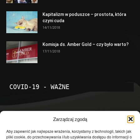
Kapitalizm w poduszce – prostota, która
czyni cuda
14/11/2018
Komisja ds. Amber Gold – czy było warto?
17/11/2018
COVID-19 - WAŻNE
POPULARNE KATEGORIE
Zarządzaj zgodą
Temat dnia
4601
Aby zapewnić jak najlepsze wrażenia, korzystamy z technologii, takich jak
pliki cookie, do przechowywania i/lub uzyskiwania dostępu do informacji o
Publicystyka
4363