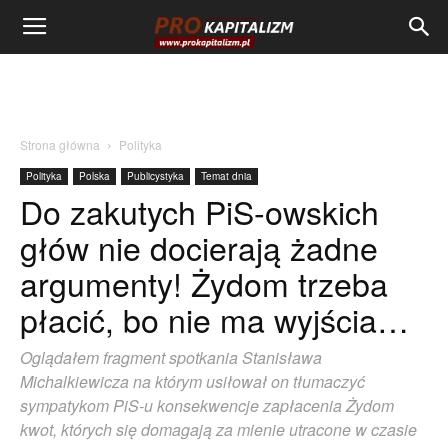
Strona główna
Polityka
Polityka
Polska
Publicystyka
Temat dnia
Do zakutych PiS-owskich
głów nie docierają żadne
argumenty! Żydom trzeba
płacić, bo nie ma wyjścia…
Oglądałem fragment spotkania Stanisława
Michalkiewicza na którym usiłował on tłumaczyć
sympatykom PiS-u konsekwencje zapłacenia Żydom
kwot, których się domagają za mienie utracone w czasie