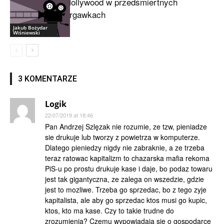
Hollywood w przedśmiertnych
drgawkach
Jakub Bożydar
Wiśniewski
3 KOMENTARZE
Logik
22/07/2019 at 18:46
Pan Andrzej Szlęzak nie rozumie, ze tzw, pieniadze
sie drukuje lub tworzy z powietrza w komputerze.
Dlatego pieniedzy nigdy nie zabraknie, a ze trzeba
teraz ratowac kapitalizm to chazarska mafia rekoma
PiS-u po prostu drukuje kase i daje, bo podaz towaru
jest tak gigantyczna, ze zalega on wszedzie, gdzie
jest to mozliwe. Trzeba go sprzedac, bo z tego zyje
kapitalista, ale aby go sprzedac ktos musi go kupic,
ktos, kto ma kase. Czy to takie trudne do
zrozumienia? Czemu wypowiadaja sie o gospodarce