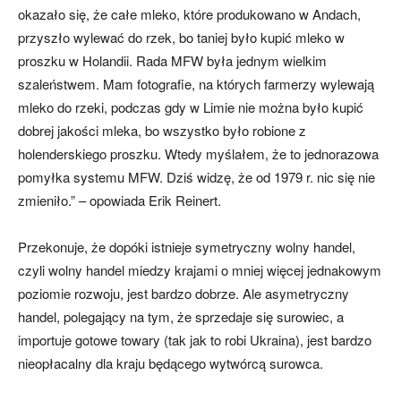
okazało się, że całe mleko, które produkowano w Andach,
przyszło wylewać do rzek, bo taniej było kupić mleko w
proszku w Holandii. Rada MFW była jednym wielkim
szaleństwem. Mam fotografie, na których farmerzy wylewają
mleko do rzeki, podczas gdy w Limie nie można było kupić
dobrej jakości mleka, bo wszystko było robione z
holenderskiego proszku. Wtedy myślałem, że to jednorazowa
pomyłka systemu MFW. Dziś widzę, że od 1979 r. nic się nie
zmieniło.” – opowiada Erik Reinert.
Przekonuje, że dopóki istnieje symetryczny wolny handel,
czyli wolny handel miedzy krajami o mniej więcej jednakowym
poziomie rozwoju, jest bardzo dobrze. Ale asymetryczny
handel, polegający na tym, że sprzedaje się surowiec, a
importuje gotowe towary (tak jak to robi Ukraina), jest bardzo
nieopłacalny dla kraju będącego wytwórcą surowca.