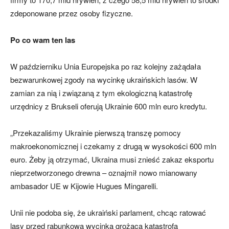
zdeponowane przez osoby fizyczne.
Po co wam ten las
W październiku Unia Europejska po raz kolejny zażądała
bezwarunkowej zgody na wycinkę ukraińskich lasów. W
zamian za nią i związaną z tym ekologiczną katastrofę
urzędnicy z Brukseli oferują Ukrainie 600 mln euro kredytu.
„Przekazaliśmy Ukrainie pierwszą transzę pomocy
makroekonomicznej i czekamy z drugą w wysokości 600 mln
euro. Żeby ją otrzymać, Ukraina musi znieść zakaz eksportu
nieprzetworzonego drewna – oznajmił nowo mianowany
ambasador UE w Kijowie Hugues Mingarelli.
Unii nie podoba się, że ukraiński parlament, chcąc ratować
lasy przed rabunkową wycinką grożącą katastrofą