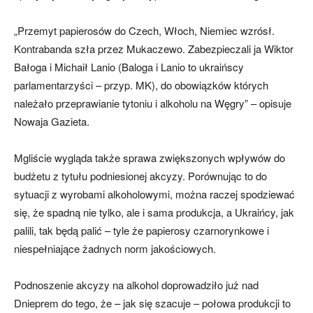
„Przemyt papierosów do Czech, Włoch, Niemiec wzrósł.
Kontrabanda szła przez Mukaczewo. Zabezpieczali ja Wiktor
Bałoga i Michaił Lanio (Baloga i Lanio to ukraińscy
parlamentarzyści – przyp. MK), do obowiązków których
należało przeprawianie tytoniu i alkoholu na Węgry” – opisuje
Nowaja Gazieta.
Mgliście wygląda także sprawa zwiększonych wpływów do
budżetu z tytułu podniesionej akcyzy. Porównując to do
sytuacji z wyrobami alkoholowymi, można raczej spodziewać
się, że spadną nie tylko, ale i sama produkcja, a Ukraińcy, jak
palili, tak będą palić – tyle że papierosy czarnorynkowe i
niespełniające żadnych norm jakościowych.
Podnoszenie akcyzy na alkohol doprowadziło już nad
Dnieprem do tego, że – jak się szacuje – połowa produkcji to