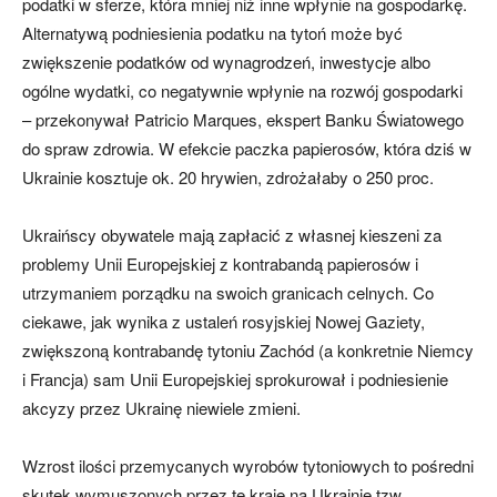
podatki w sferze, która mniej niż inne wpłynie na gospodarkę.
Alternatywą podniesienia podatku na tytoń może być
zwiększenie podatków od wynagrodzeń, inwestycje albo
ogólne wydatki, co negatywnie wpłynie na rozwój gospodarki
– przekonywał Patricio Marques, ekspert Banku Światowego
do spraw zdrowia. W efekcie paczka papierosów, która dziś w
Ukrainie kosztuje ok. 20 hrywien, zdrożałaby o 250 proc.
Ukraińscy obywatele mają zapłacić z własnej kieszeni za
problemy Unii Europejskiej z kontrabandą papierosów i
utrzymaniem porządku na swoich granicach celnych. Co
ciekawe, jak wynika z ustaleń rosyjskiej Nowej Gaziety,
zwiększoną kontrabandę tytoniu Zachód (a konkretnie Niemcy
i Francja) sam Unii Europejskiej sprokurował i podniesienie
akcyzy przez Ukrainę niewiele zmieni.
Wzrost ilości przemycanych wyrobów tytoniowych to pośredni
skutek wymuszonych przez te kraje na Ukrainie tzw.