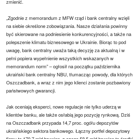
zmienić.
„Zgodnie z memorandum z MFW rząd i bank centralny wzięli
na siebie określone zobowiązania. Nasze działania powinny
być skierowane na podniesienie konkurencyjności, a także na
polepszenie klimatu biznesowego w Ukrainie. Biorąc to pod
uwagę, bank centralny uważa taką decyzję za aktualną i w
pełni popiera wypełnienie wszystkich wskazanych w
memorandum norm” – ogłosił na początku października
ukraiński bank centralny NBU, tłumacząc powody, dla których
Oszczadbank, a wraz z nim jego klienci zostanie pozbawiony
państwowych gwarancji.
Jak oceniają eksperci, nowe regulacje nie tylko uderzą w
klientów banku, ale także osłabią jego pozycję rynkową. Dziś
na Oszczadbank przypada 14,7 proc. ogółu depozytów
ukraińskiego sektora bankowego. Łączny portfel depozytowy
firmy to 170,7 mld hrywien, z czego 58,5 mld hrywien to środki