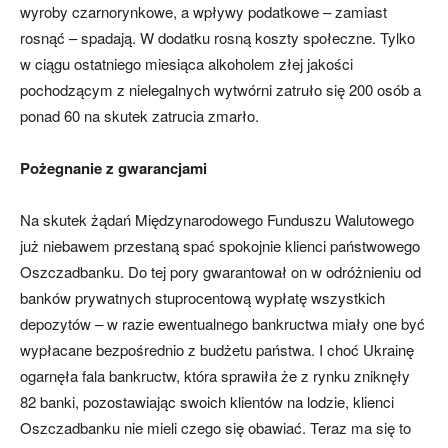
wyroby czarnorynkowe, a wpływy podatkowe – zamiast
rosnąć – spadają. W dodatku rosną koszty społeczne. Tylko
w ciągu ostatniego miesiąca alkoholem złej jakości
pochodzącym z nielegalnych wytwórni zatruło się 200 osób a
ponad 60 na skutek zatrucia zmarło.
Pożegnanie z gwarancjami
Na skutek żądań Międzynarodowego Funduszu Walutowego
już niebawem przestaną spać spokojnie klienci państwowego
Oszczadbanku. Do tej pory gwarantował on w odróżnieniu od
banków prywatnych stuprocentową wypłatę wszystkich
depozytów – w razie ewentualnego bankructwa miały one być
wypłacane bezpośrednio z budżetu państwa. I choć Ukrainę
ogarnęła fala bankructw, która sprawiła że z rynku zniknęły
82 banki, pozostawiając swoich klientów na lodzie, klienci
Oszczadbanku nie mieli czego się obawiać. Teraz ma się to