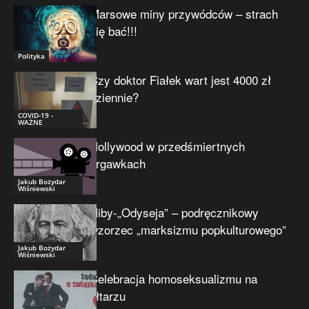
Marsowe miny przywódców – strach
się bać!!!
Polityka
Czy doktor Fiałek wart jest 4000 zł
dziennie?
COVID-19 -
WAŻNE
Hollywood w przedśmiertnych
drgawkach
Jakub Bożydar
Wiśniewski
Niby-„Odyseja” – podręcznikowy
wzorzec „marksizmu popkulturowego”
Jakub Bożydar
Wiśniewski
Celebracja homoseksualizmu na
ołtarzu