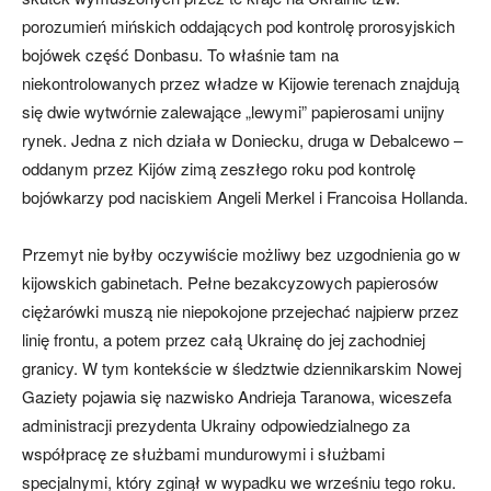
porozumień mińskich oddających pod kontrolę prorosyjskich
bojówek część Donbasu. To właśnie tam na
niekontrolowanych przez władze w Kijowie terenach znajdują
się dwie wytwórnie zalewające „lewymi” papierosami unijny
rynek. Jedna z nich działa w Doniecku, druga w Debalcewo –
oddanym przez Kijów zimą zeszłego roku pod kontrolę
bojówkarzy pod naciskiem Angeli Merkel i Francoisa Hollanda.
Przemyt nie byłby oczywiście możliwy bez uzgodnienia go w
kijowskich gabinetach. Pełne bezakcyzowych papierosów
ciężarówki muszą nie niepokojone przejechać najpierw przez
linię frontu, a potem przez całą Ukrainę do jej zachodniej
granicy. W tym kontekście w śledztwie dziennikarskim Nowej
Gaziety pojawia się nazwisko Andrieja Taranowa, wiceszefa
administracji prezydenta Ukrainy odpowiedzialnego za
współpracę ze służbami mundurowymi i służbami
specjalnymi, który zginął w wypadku we wrześniu tego roku.