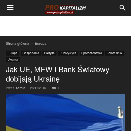
Strona główna
Europa
Europa
Gospodarka
Polityka
Publicystyka
Społeczeństwo
Temat dnia
Ukraina
Jak UE, MFW i Bank Światowy
dobijają Ukrainę
Przez
-
28/11/2016
1
admin