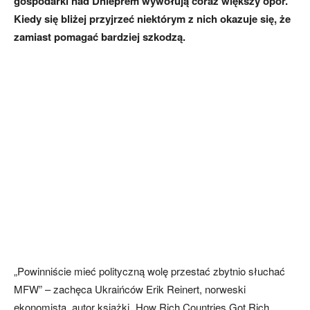
gospodarki nad Dnieprem wywołują coraz większy opór.
Kiedy się bliżej przyjrzeć niektórym z nich okazuje się, że
zamiast pomagać bardziej szkodzą.
„Powinniście mieć polityczną wolę przestać zbytnio słuchać
MFW” – zachęca Ukraińców Erik Reinert, norweski
ekonomista, autor książki „How Rich Countries Got Rich …