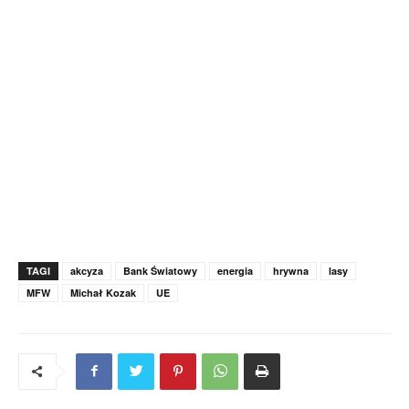
TAGI
akcyza
Bank Światowy
energia
hrywna
lasy
MFW
Michał Kozak
UE