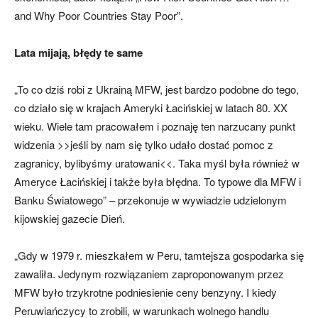
and Why Poor Countries Stay Poor”.
Lata mijają, błędy te same
„To co dziś robi z Ukrainą MFW, jest bardzo podobne do tego,
co działo się w krajach Ameryki Łacińskiej w latach 80. XX
wieku. Wiele tam pracowałem i poznaję ten narzucany punkt
widzenia >>jeśli by nam się tylko udało dostać pomoc z
zagranicy, bylibyśmy uratowani<<. Taka myśl była również w
Ameryce Łacińskiej i także była błędna. To typowe dla MFW i
Banku Światowego” – przekonuje w wywiadzie udzielonym
kijowskiej gazecie Dień.
„Gdy w 1979 r. mieszkałem w Peru, tamtejsza gospodarka się
zawaliła. Jedynym rozwiązaniem zaproponowanym przez
MFW było trzykrotne podniesienie ceny benzyny. I kiedy
Peruwiańczycy to zrobili, w warunkach wolnego handlu