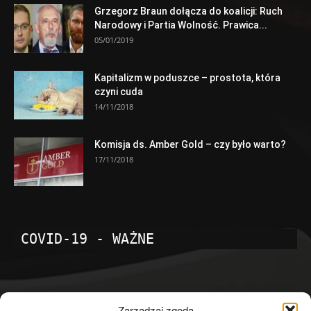
Grzegorz Braun dołącza do koalicji: Ruch
Narodowy i Partia Wolność. Prawica...
05/01/2019
Kapitalizm w poduszce – prostota, która
czyni cuda
14/11/2018
Komisja ds. Amber Gold – czy było warto?
17/11/2018
COVID-19 - WAŻNE
POPULARNE KATEGORIE
Zarządzaj zgodą