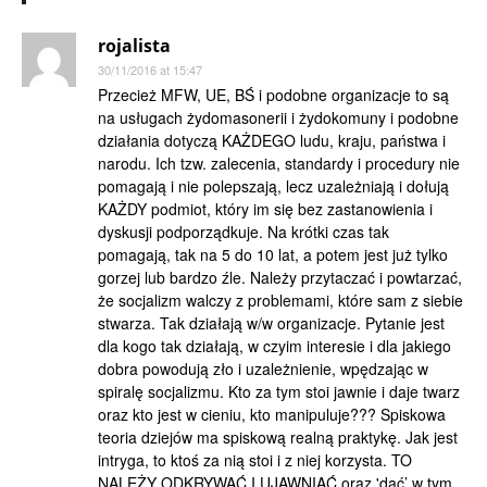
rojalista
30/11/2016 at 15:47
Przecież MFW, UE, BŚ i podobne organizacje to są
na usługach żydomasonerii i żydokomuny i podobne
działania dotyczą KAŻDEGO ludu, kraju, państwa i
narodu. Ich tzw. zalecenia, standardy i procedury nie
pomagają i nie polepszają, lecz uzależniają i dołują
KAŻDY podmiot, który im się bez zastanowienia i
dyskusji podporządkuje. Na krótki czas tak
pomagają, tak na 5 do 10 lat, a potem jest już tylko
gorzej lub bardzo źle. Należy przytaczać i powtarzać,
że socjalizm walczy z problemami, które sam z siebie
stwarza. Tak działają w/w organizacje. Pytanie jest
dla kogo tak działają, w czyim interesie i dla jakiego
dobra powodują zło i uzależnienie, wpędzając w
spiralę socjalizmu. Kto za tym stoi jawnie i daje twarz
oraz kto jest w cieniu, kto manipuluje??? Spiskowa
teoria dziejów ma spiskową realną praktykę. Jak jest
intryga, to ktoś za nią stoi i z niej korzysta. TO
NALEŻY ODKRYWAĆ I UJAWNIAĆ oraz 'dać’ w tym