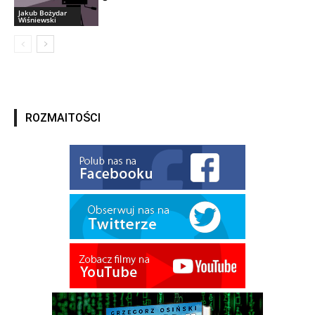
Jakub Bożydar
Wiśniewski
ROZMAITOŚCI