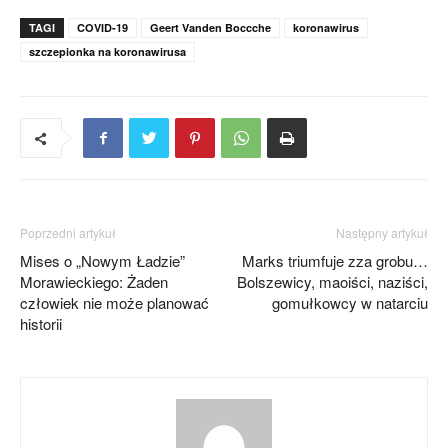
TAGI
COVID-19
Geert Vanden Boccche
koronawirus
szczepionka na koronawirusa
Poprzedni artykuł
Następny artykuł
Mises o „Nowym Ładzie”
Marks triumfuje zza grobu…
Morawieckiego: Żaden
Bolszewicy, maoiści, naziści,
człowiek nie może planować
gomułkowcy w natarciu
historii