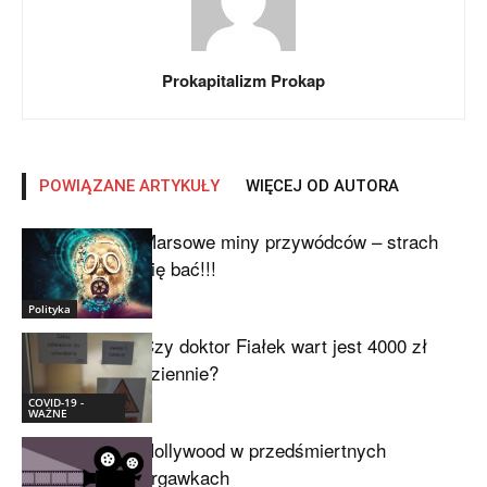
Prokapitalizm Prokap
POWIĄZANE ARTYKUŁY
WIĘCEJ OD AUTORA
Marsowe miny przywódców – strach
się bać!!!
Polityka
Czy doktor Fiałek wart jest 4000 zł
dziennie?
COVID-19 -
WAŻNE
Hollywood w przedśmiertnych
drgawkach