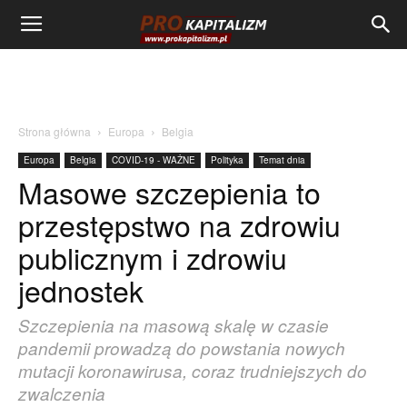
Strona główna
Europa
Belgia
Europa
Belgia
COVID-19 - WAŻNE
Polityka
Temat dnia
Masowe szczepienia to
przestępstwo na zdrowiu
publicznym i zdrowiu
jednostek
Szczepienia na masową skalę w czasie
pandemii prowadzą do powstania nowych
mutacji koronawirusa, coraz trudniejszych do
zwalczenia