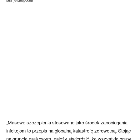
foto. pixabay.com
„Masowe szczepienia stosowane jako środek zapobiegania
infekcjom to przepis na globalną katastrofę zdrowotną. Stojąc
na gruncie naukowym, należy stwierdzić, że wszystkie grupy