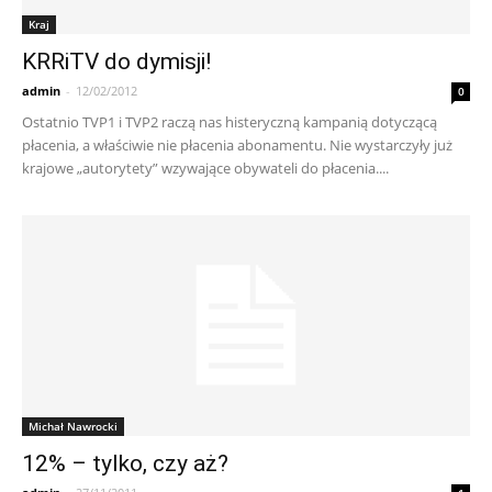
Kraj
KRRiTV do dymisji!
admin
-
12/02/2012
0
Ostatnio TVP1 i TVP2 raczą nas histeryczną kampanią dotyczącą
płacenia, a właściwie nie płacenia abonamentu. Nie wystarczyły już
krajowe „autorytety” wzywające obywateli do płacenia....
Michał Nawrocki
12% – tylko, czy aż?