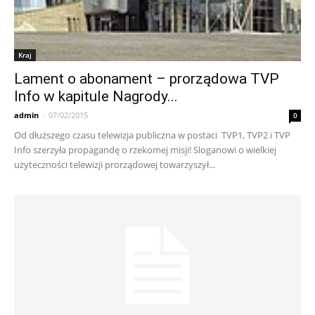
Kraj
Lament o abonament – prorządowa TVP
Info w kapitule Nagrody...
admin
-
07/02/2015
0
Od dłuższego czasu telewizja publiczna w postaci TVP1, TVP2 i TVP
Info szerzyła propagandę o rzekomej misji! Sloganowi o wielkiej
użyteczności telewizji prorządowej towarzyszył...