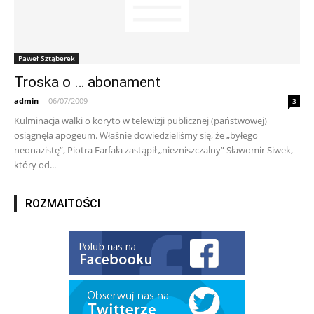
Paweł Sztąberek
Troska o … abonament
admin
-
06/07/2009
3
Kulminacja walki o koryto w telewizji publicznej (państwowej)
osiągnęła apogeum. Właśnie dowiedzieliśmy się, że „byłego
neonazistę”, Piotra Farfała zastąpił „niezniszczalny” Sławomir Siwek,
który od...
ROZMAITOŚCI