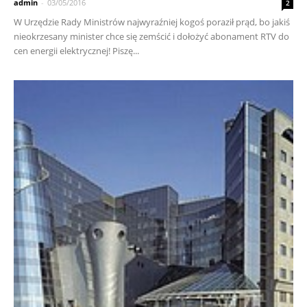
admin
-
03/05/2016
2
W Urzędzie Rady Ministrów najwyraźniej kogoś poraził prąd, bo jakiś
nieokrzesany minister chce się zemścić i dołożyć abonament RTV do
cen energii elektrycznej! Piszę...