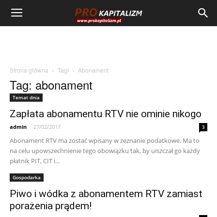
Strona główna
Tagi
Abonament
Tag: abonament
Temat dnia
Zapłata abonamentu RTV nie ominie nikogo
admin
-
27/02/2017
3
Abonament RTV ma zostać wpisany w zeznanie podatkowe. Ma to
na celu upowszechnienie tego obowiązku tak, by uiszczał go każdy
płatnik PIT, CIT i...
Gospodarka
Piwo i wódka z abonamentem RTV zamiast
porażenia prądem!