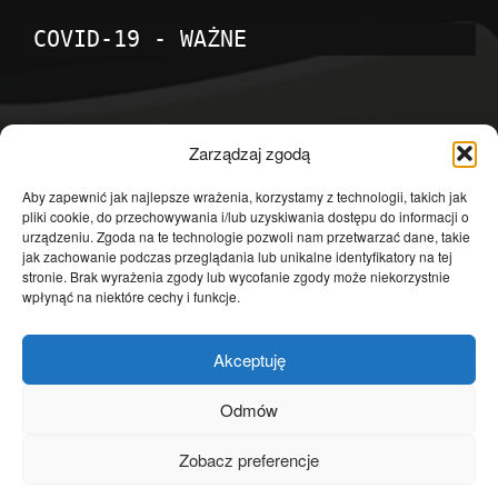
COVID-19 - WAŻNE
POPULARNE KATEGORIE
Zarządzaj zgodą
Temat dnia
4601
Aby zapewnić jak najlepsze wrażenia, korzystamy z technologii, takich jak
pliki cookie, do przechowywania i/lub uzyskiwania dostępu do informacji o
Publicystyka
4363
urządzeniu. Zgoda na te technologie pozwoli nam przetwarzać dane, takie
jak zachowanie podczas przeglądania lub unikalne identyfikatory na tej
Polityka
3639
stronie. Brak wyrażenia zgody lub wycofanie zgody może niekorzystnie
Polska
3462
wpłynąć na niektóre cechy i funkcje.
Społeczeństwo
2823
Akceptuję
Kraj
1290
Gospodarka
1230
Odmów
Europa
866
Zobacz preferencje
Świat
595