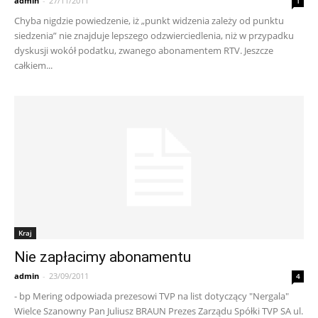
admin
-
27/11/2011
1
Chyba nigdzie powiedzenie, iż „punkt widzenia zależy od punktu
siedzenia” nie znajduje lepszego odzwierciedlenia, niż w przypadku
dyskusji wokół podatku, zwanego abonamentem RTV. Jeszcze
całkiem...
Kraj
Nie zapłacimy abonamentu
admin
-
23/09/2011
4
- bp Mering odpowiada prezesowi TVP na list dotyczący "Nergala"
Wielce Szanowny Pan Juliusz BRAUN Prezes Zarządu Spółki TVP SA ul.