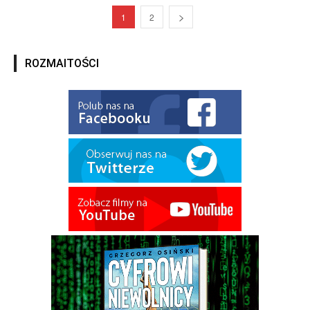
1
2
ROZMAITOŚCI