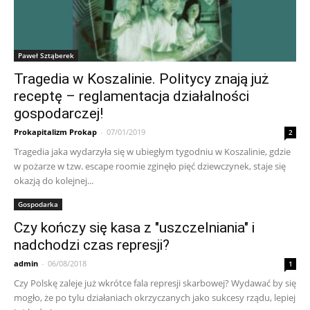
Paweł Sztąberek
Tragedia w Koszalinie. Politycy znają już
receptę – reglamentacja działalności
gospodarczej!
Prokapitalizm Prokap
-
07/01/2019
2
Tragedia jaka wydarzyła się w ubiegłym tygodniu w Koszalinie, gdzie
w pożarze w tzw. escape roomie zginęło pięć dziewczynek, staje się
okazją do kolejnej...
Gospodarka
Czy kończy się kasa z "uszczelniania" i
nadchodzi czas represji?
admin
-
06/08/2018
1
Czy Polskę zaleje już wkrótce fala represji skarbowej? Wydawać by się
mogło, że po tylu działaniach okrzyczanych jako sukcesy rządu, lepiej