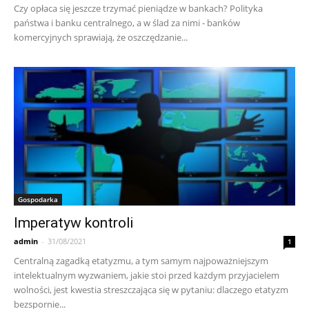
Czy opłaca się jeszcze trzymać pieniądze w bankach? Polityka
państwa i banku centralnego, a w ślad za nimi - banków
komercyjnych sprawiają, że oszczędzanie...
Gospodarka
Imperatyw kontroli
admin
-
31/08/2021
1
Centralną zagadką etatyzmu, a tym samym najpoważniejszym
intelektualnym wyzwaniem, jakie stoi przed każdym przyjacielem
wolności, jest kwestia streszczająca się w pytaniu: dlaczego etatyzm
bezspornie...