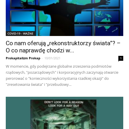
COVID-19 - WAŻNE
Co nam oferują „rekonstruktorzy świata”? –
O co naprawdę chodzi w...
Prokapitalizm Prokap
-
10/01/2021
1
W momencie, gdy podejrzane globalne zrzeszenia podmiotów
rządowych, "pozarządowych" i korporacyjnych zaczynają otwarcie
perorować o "konieczności wykorzystania rzadkiej okazji" do
"zresetowania świata" i "przebudowy...