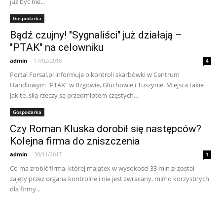
już być nie...
Gospodarka
Bądź czujny! "Sygnaliści" już działają –
"PTAK" na celowniku
admin
-
17/02/2018
4
Portal Forsal.pl informuje o kontroli skarbówki w Centrum
Handlowym "PTAK" w Rzgowie, Głuchowie i Tuszynie. Miejsca takie
jak te, siłą rzeczy są przedmiotem częstych...
Gospodarka
Czy Roman Kluska dorobił się następców?
Kolejna firma do zniszczenia
admin
-
30/11/2017
1
Co ma zrobić firma, której majątek w wysokości 33 mln zł został
zajęty przez organa kontrolne i nie jest zwracany, mimo korzystnych
dla firmy...