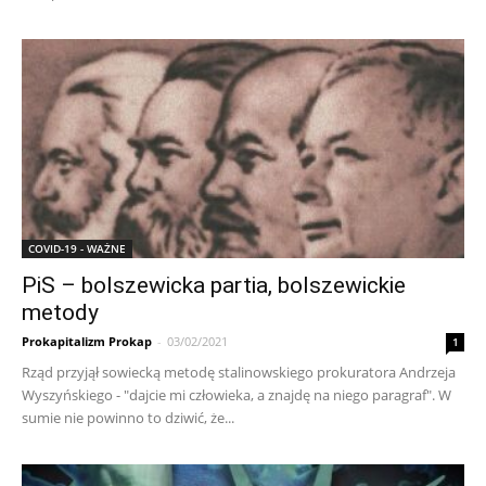
COVID-19 - WAŻNE
PiS – bolszewicka partia, bolszewickie
metody
Prokapitalizm Prokap
-
03/02/2021
1
Rząd przyjął sowiecką metodę stalinowskiego prokuratora Andrzeja
Wyszyńskiego - "dajcie mi człowieka, a znajdę na niego paragraf". W
sumie nie powinno to dziwić, że...