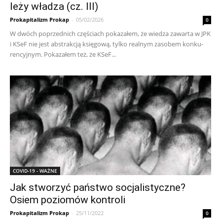
leży władza (cz. III)
Prokapitalizm Prokap
-
05/02/2026
0
W dwó­ch po­przed­ni­ch czę­ścia­ch po­ka­za­łem, że wie­dza za­war­ta w JPK
i KSeF nie je­st abs­trak­cją księ­go­wą, tyl­ko re­al­nym za­so­bem kon­ku­
ren­cyj­nym. Po­ka­za­łem też, że KSeF...
COVID-19 - WAŻNE
Jak stworzyć państwo socjalistyczne?
Osiem poziomów kontroli
Prokapitalizm Prokap
-
25/11/2022
0