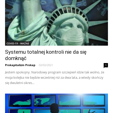
COVID-19 - WAŻNE
Systemu totalnej kontroli nie da się
domknąć
Prokapitalizm Prokap
-
02/02/2021
1
Jestem spokojny. Narodowy program szczepień idzie tak wolno, że
moja kolejka nie będzie wcześniej niż za dwa lata, a wtedy skończy
się dwuletni okres...