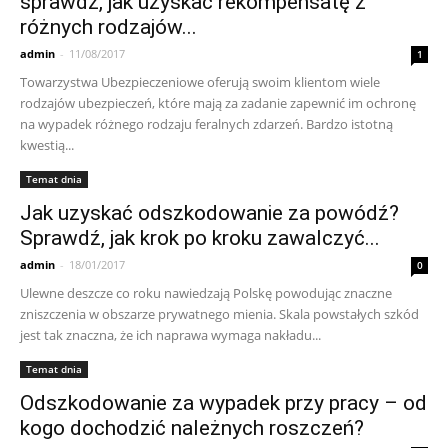
sprawdź, jak uzyskać rekompensatę z
różnych rodzajów...
admin
-
11/08/2017
1
Towarzystwa Ubezpieczeniowe oferują swoim klientom wiele
rodzajów ubezpieczeń, które mają za zadanie zapewnić im ochronę
na wypadek różnego rodzaju feralnych zdarzeń. Bardzo istotną
kwestią...
Temat dnia
Jak uzyskać odszkodowanie za powódź?
Sprawdź, jak krok po kroku zawalczyć...
admin
-
18/01/2017
0
Ulewne deszcze co roku nawiedzają Polskę powodując znaczne
zniszczenia w obszarze prywatnego mienia. Skala powstałych szkód
jest tak znaczna, że ich naprawa wymaga nakładu...
Temat dnia
Odszkodowanie za wypadek przy pracy – od
kogo dochodzić należnych roszczeń?