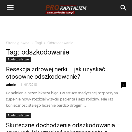
Strona główna
Tagi
Odszkodowanie
Tag: odszkodowanie
Społeczeństwo
Resekcja zdrowej nerki – jak uzyskać
stosowne odszkodowanie?
admin
-
11/01/2018
1
Popełnienie przez lekarza błędu w sztuce medycznej rozpoczyna
zupełnie nowy rozdział w życiu pacjenta i jego rodziny. Nie raz
konieczność stałego leczenie bardzo drogimi...
Społeczeństwo
Skuteczne dochodzenie odszkodowania –