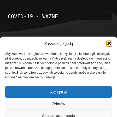
COVID-19 - WAŻNE
POPULARNE KATEGORIE
Zarządzaj zgodą
Temat dnia
4601
Aby zapewnić jak najlepsze wrażenia, korzystamy z technologii, takich jak
pliki cookie, do przechowywania i/lub uzyskiwania dostępu do informacji o
Publicystyka
4363
urządzeniu. Zgoda na te technologie pozwoli nam przetwarzać dane, takie
jak zachowanie podczas przeglądania lub unikalne identyfikatory na tej
Polityka
3639
stronie. Brak wyrażenia zgody lub wycofanie zgody może niekorzystnie
Polska
3462
wpłynąć na niektóre cechy i funkcje.
Społeczeństwo
2823
Akceptuję
Kraj
1290
Gospodarka
1230
Odmów
Europa
866
Zobacz preferencje