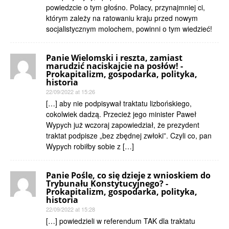
powiedzcie o tym głośno. Polacy, przynajmniej ci,
którym zależy na ratowaniu kraju przed nowym
socjalistycznym molochem, powinni o tym wiedzieć!
Panie Wielomski i reszta, zamiast
marudzić naciskajcie na posłów! -
Prokapitalizm, gospodarka, polityka,
historia
22/09/2022 at 15:26
[…] aby nie podpisywał traktatu lizbońskiego,
cokolwiek dadzą. Przecież jego minister Paweł
Wypych już wczoraj zapowiedział, że prezydent
traktat podpisze „bez zbędnej zwłoki”. Czyli co, pan
Wypych robiłby sobie z […]
Panie Pośle, co się dzieje z wnioskiem do
Trybunału Konstytucyjnego? -
Prokapitalizm, gospodarka, polityka,
historia
22/09/2022 at 15:28
[…] powiedzieli w referendum TAK dla traktatu