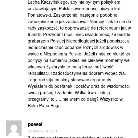
Lecha Kaczyńskiego, aby nie był tym politykiem
pozbawiającym Polski suwerenności niczym król
Poniatowski. Zaskarżenie, następnie podobne
zabezpieczenia jak zastosowali Niemcy i jak to nie da
rady zaskoczyć, to doprowadzić do referendum jak w
Irlandii. Prezydent musi mieć świadomość, że będzie
grabarzem Polskiej Niepodległości jeżeli podpisze, a
jednocześnie czuć poparcie różnych środowisk w
walce o Niepodległą Polskę. Jeżeli mają co niektórzy
politycy na sumieniu jakieś nie ciekawe momenty we
własnym życiorysie to mają teraz możliwość
rehabilitacji i zadośćuczynienia dobrem wobec zła.
Tego rodzaju musimy stosować argumenty.
Wysłałem do posłanek i posłów oraz do wiadomości
swoją prośbę i żądanie. Walka trwa. Jak ją
przegramy, to …..nie wiem co dalej? Wszystko w
Ręku Pana Boga.
paweł
04/10/2009 at 12:31
Z dobrze poinformowanych źródeł, z kręgów rady