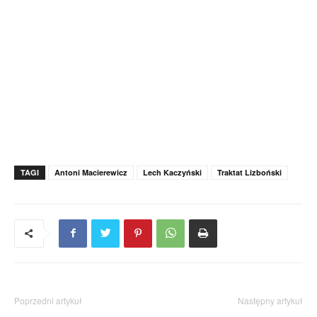
TAGI
Antoni Macierewicz
Lech Kaczyński
Traktat Lizboński
Poprzedni artykuł
Następny artykuł