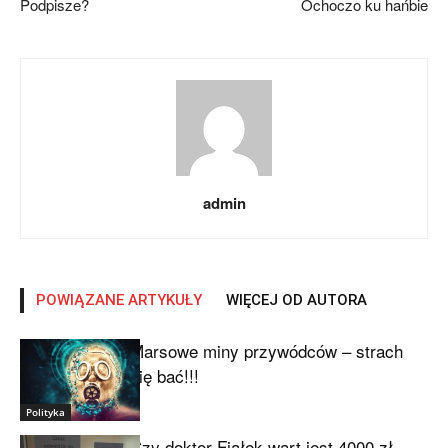
Podpisze?
Ochoczo ku hańbie
admin
POWIĄZANE ARTYKUŁY
WIĘCEJ OD AUTORA
Marsowe miny przywódców – strach
się bać!!!
Polityka
Czy doktor Fiałek wart jest 4000 zł