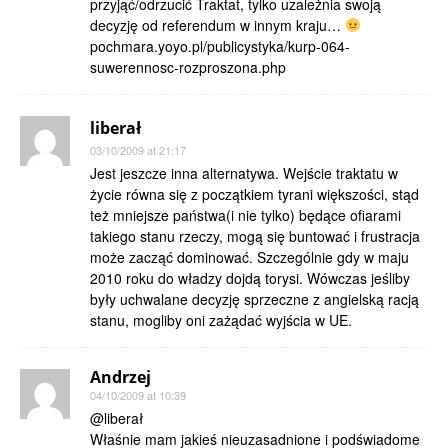
przyjąć/odrzucić Traktat, tylko uzależnia swoją
decyzję od referendum w innym kraju…
pochmara.yoyo.pl/publicystyka/kurp-064-
suwerennosc-rozproszona.php
liberał
03/10/2009 at 21:17
Jest jeszcze inna alternatywa. Wejście traktatu w
życie równa się z początkiem tyrani większości, stąd
też mniejsze państwa(i nie tylko) będące ofiarami
takiego stanu rzeczy, mogą się buntować i frustracja
może zacząć dominować. Szczególnie gdy w maju
2010 roku do władzy dojdą torysi. Wówczas jeśliby
były uchwalane decyzję sprzeczne z angielską racją
stanu, mogliby oni zażądać wyjścia w UE.
Andrzej
04/10/2009 at 10:39
@liberał
Właśnie mam jakieś nieuzasadnione i podświadome