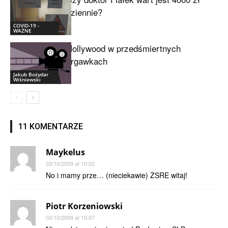
dziennie?
COVID-19 -
WAŻNE
Hollywood w przedśmiertnych
drgawkach
Jakub Bożydar
Wiśniewski
11 KOMENTARZE
Maykelus
03/10/2009 at 10:02
No i mamy prze… (nieciekawie) ZSRE witaj!
Piotr Korzeniowski
03/10/2009 at 10:07