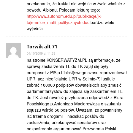
przekonanie, że traktat nie wejdzie w życie właśnie z
powodu Albionu. Polecam lekturę tego:
http://www.autonom.edu.pl/publikacje/jk-
tajemnice_mafii_politycznych.doc
bardzo wiele
wyjaśnia.
Torwik alt 71
04/10/2009 at 11:33
na stronie KONSERWATYZM.PL są informacje, że
sprawą zaskarżenia TL do TK zajął się były
europoseł z PiS p.Libicki(swego czasu reprezentował
UPR, acz nieoficjalnie UPR w Sejmie-?)i usiłuje
zebrać 100000 podpisów obwatelskich aby zmusić
parlamentarzystów do zajęcia się zaskarżeniem TL
do TK. Jest również przytoczona odpowiedź z Biura
Poselskiego p.Antoniego Macierewicza o szukaniu
sojuszu wśród 50 posłów. Uważam, że powinniśmy
iść trzema drogami – naciskać posłów do
zaskarżenia, przekonywać senatorów oraz
bezpośrednio argumentować Prezydenta Polski