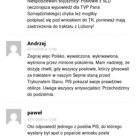
Niespodziewani sojusznicy! Posłowie z SLD
(wczorajsza wypowiedź dla TVP Pana
Szmajdzińskiego) chyba też mogliby
podpisać się pod wnioskiem do TK, ponieważ mają
zastrzeżenia do traktatu z Lizbony!
Andrzej
03/10/2009 at 12:49
Żegnaj więc Polsko, wywalczona, wykrwawiona,
wyśniona przez minione pokolenia. Mam nadzieję, że
dożyję chwili, gdy wszyscy posłowie, którzy głosowali
za traktatem w naszym Sejmie staną przed
Trybunałem Stanu. PiS pokazał swoje prawdziwe
oblicze. Uwaga wszyscy antysocjaliści: Przechodzimy
do podziemia.
paweł
03/10/2009 at 13:36
Oto odpowiedź jednego z posłów PiS, do którego
wysłany był apel o poparcie wniosku posła