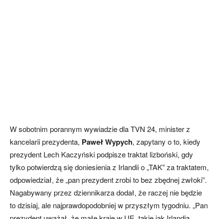
W sobotnim porannym wywiadzie dla TVN 24, minister z
kancelarii prezydenta,
Paweł Wypych
, zapytany o to, kiedy
prezydent Lech Kaczyński podpisze traktat lizboński, gdy
tylko potwierdzą się doniesienia z Irlandii o „TAK” za traktatem,
odpowiedział, że „pan prezydent zrobi to bez zbędnej zwłoki”.
Nagabywany przez dziennikarza dodał, że raczej nie będzie
to dzisiaj, ale najprawdopodobniej w przyszłym tygodniu. „Pan
prezydent uważał, że małe kraje w UE, takie jak Irlandia,