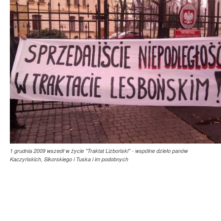
1 grudnia 2009 wszedł w życie "Traktat Lizboński" - wspólne dzieło panów
Kaczyńskich, Sikorskiego i Tuska i im podobnych