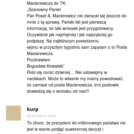
Macierewicza do TK:
„Szanowny Panie!
Pan Poseł A. Macierewicz nie zwracał się jeszcze do
mnie z tą sprawą. Pański list jest pierwszą
informacją, że taki wniosek jest przygotowany.
Oczywiście jak najchętniej i jak najszybciej go
podpiszę. Na najbliższym posiedzeniu
sejmu w przyszłym tygodniu sam zapytam o to Posła
Maciarewicza.
Pozdrawiam
Bogusław Kowalski”
Robi się coraz dziwniej… Nie ustawajmy w
naciskach. Może to własnie my mamy powodować,
że zamiast od posła Macierewicza, inni posłowie
dowiedzą się o wniosku od nas!!!
kurp
03/10/2009 at 16:08
To chore, że prezydent 40-milionowego państwa nie
jest w stanie podjąć suwerennej decyzji i