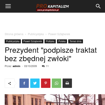
Strona główna
Publicystyka
Paweł Sztąberek
Publicystyka
Paweł Sztąberek
Polityka
Polska
Temat dnia
Prezydent "podpisze traktat
bez zbędnej zwłoki"
Przez
-
03/10/2009
11
admin