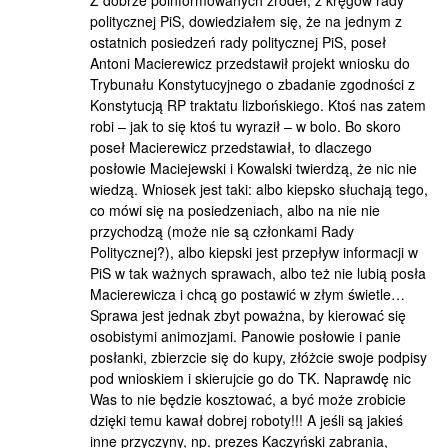
politycznej PiS, dowiedziałem się, że na jednym z
ostatnich posiedzeń rady politycznej PiS, poseł
Antoni Macierewicz przedstawił projekt wniosku do
Trybunału Konstytucyjnego o zbadanie zgodności z
Konstytucją RP traktatu lizbońskiego. Ktoś nas zatem
robi – jak to się ktoś tu wyraził – w bolo. Bo skoro
poseł Macierewicz przedstawiał, to dlaczego
posłowie Maciejewski i Kowalski twierdzą, że nic nie
wiedzą. Wniosek jest taki: albo kiepsko słuchają tego,
co mówi się na posiedzeniach, albo na nie nie
przychodzą (może nie są członkami Rady
Politycznej?), albo kiepski jest przepływ informacji w
PiS w tak ważnych sprawach, albo też nie lubią posła
Macierewicza i chcą go postawić w złym świetle…
Sprawa jest jednak zbyt poważna, by kierować się
osobistymi animozjami. Panowie posłowie i panie
posłanki, zbierzcie się do kupy, złóżcie swoje podpisy
pod wnioskiem i skierujcie go do TK. Naprawdę nic
Was to nie będzie kosztować, a być może zrobicie
dzięki temu kawał dobrej roboty!!! A jeśli są jakieś
inne przyczyny, np. prezes Kaczyński zabrania,